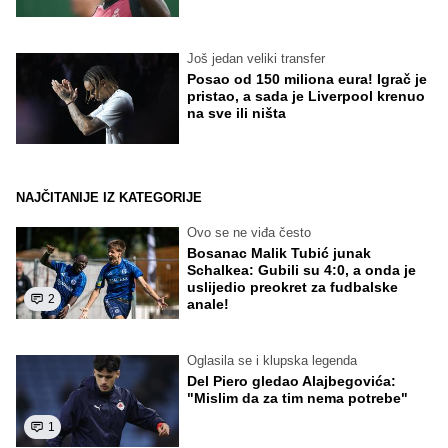
Još jedan veliki transfer
Posao od 150 miliona eura! Igrač je
pristao, a sada je Liverpool krenuo
na sve ili ništa
NAJČITANIJE IZ KATEGORIJE
Ovo se ne viđa često
Bosanac Malik Tubić junak
Schalkea: Gubili su 4:0, a onda je
uslijedio preokret za fudbalske
2
anale!
Oglasila se i klupska legenda
Del Piero gledao Alajbegovića:
"Mislim da za tim nema potrebe"
1