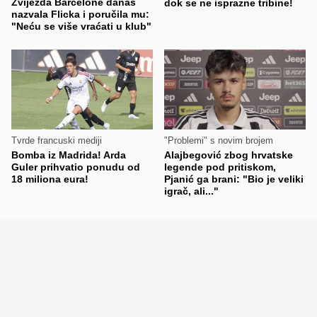
Zvijezda Barcelone danas
dok se ne isprazne tribine!
nazvala Flicka i poručila mu:
"Neću se više vraćati u klub"
Tvrde francuski mediji
"Problemi" s novim brojem
Bomba iz Madrida! Arda
Alajbegović zbog hrvatske
Guler prihvatio ponudu od
legende pod pritiskom,
18 miliona eura!
Pjanić ga brani: "Bio je veliki
igrač, ali..."