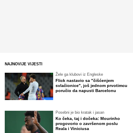
NAJNOVIJE VIJESTI
Žele ga klubovi iz Engleske
Flick nastavio sa "čišćenjem
svlačionice", još jednom prvotimcu
poručio da napusti Barcelonu
Posebni je bio kratak i jasan
Ko čeka, taj i dočeka: Mourinho
progovorio o završenom poslu
Reala i Viniciusa