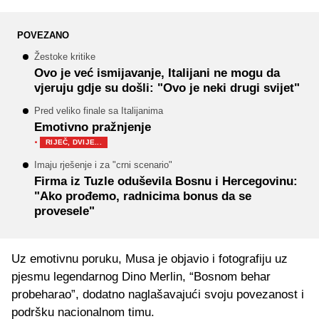
POVEZANO
Žestoke kritike
Ovo je već ismijavanje, Italijani ne mogu da
vjeruju gdje su došli: "Ovo je neki drugi svijet"
Pred veliko finale sa Italijanima
Emotivno pražnjenje
·
RIJEČ, DVIJE...
Imaju rješenje i za "crni scenario"
Firma iz Tuzle oduševila Bosnu i Hercegovinu:
"Ako prođemo, radnicima bonus da se
provesele"
Uz emotivnu poruku, Musa je objavio i fotografiju uz
pjesmu legendarnog Dino Merlin, “Bosnom behar
probeharao”, dodatno naglašavajući svoju povezanost i
podršku nacionalnom timu.