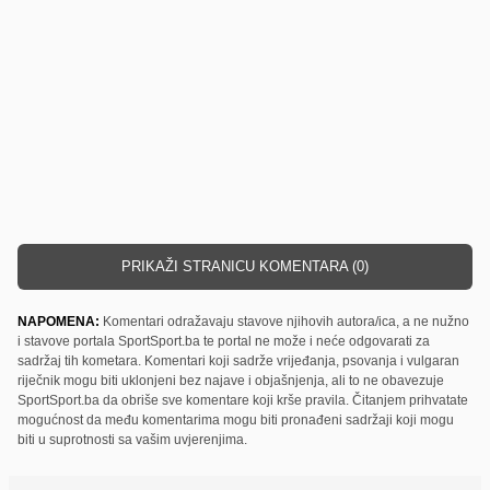
PRIKAŽI STRANICU KOMENTARA (0)
NAPOMENA:
Komentari odražavaju stavove njihovih autora/ica, a ne nužno
i stavove portala SportSport.ba te portal ne može i neće odgovarati za
sadržaj tih kometara. Komentari koji sadrže vrijeđanja, psovanja i vulgaran
riječnik mogu biti uklonjeni bez najave i objašnjenja, ali to ne obavezuje
SportSport.ba da obriše sve komentare koji krše pravila. Čitanjem prihvatate
mogućnost da među komentarima mogu biti pronađeni sadržaji koji mogu
biti u suprotnosti sa vašim uvjerenjima.