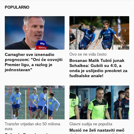
POPULARNO
Carragher sve iznenadio
Ovo se ne viđa često
prognozom: "Oni će osvojiti
Bosanac Malik Tubić junak
Premier ligu, a razlog je
Schalkea: Gubili su 4:0, a
jednostavan"
onda je uslijedio preokret za
fudbalske anale!
Transfer vrijedan oko 50 miliona
Glavni sudija ne popušta
eura
Musić ne želi nastaviti meč