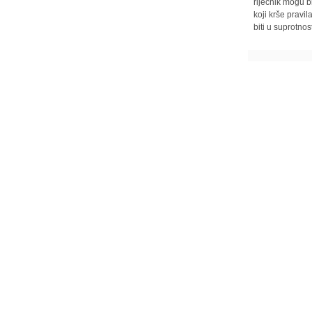
riječnik mogu b
koji krše pravi
biti u suprotnos