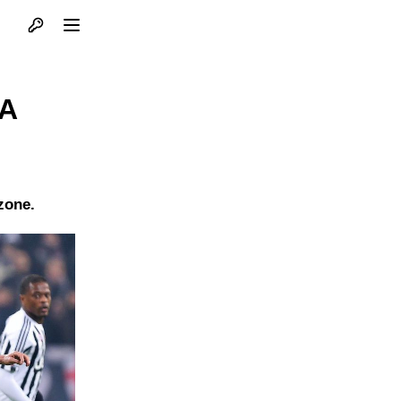
Otvori profil
Otvori meni
 A
zone.