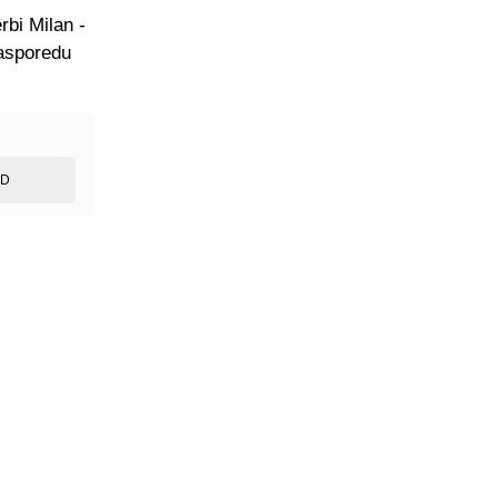
rbi Milan -
rasporedu
ED