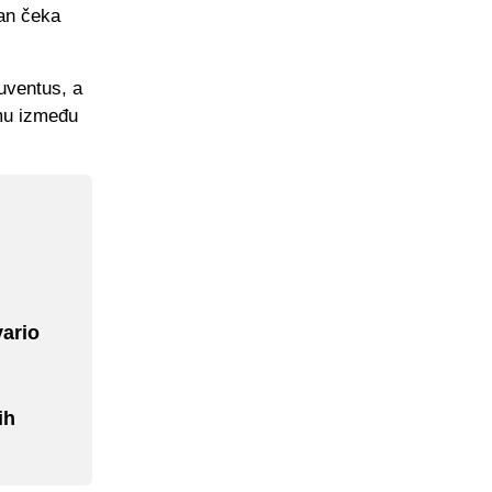
lan čeka
uventus, a
imu između
vario
ih