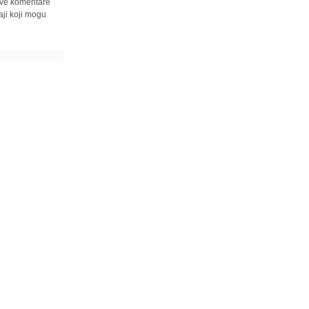
 sve komentare
ji koji mogu