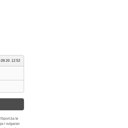
.09.20. 12:52
tSport.ba te
ja i vulgaran