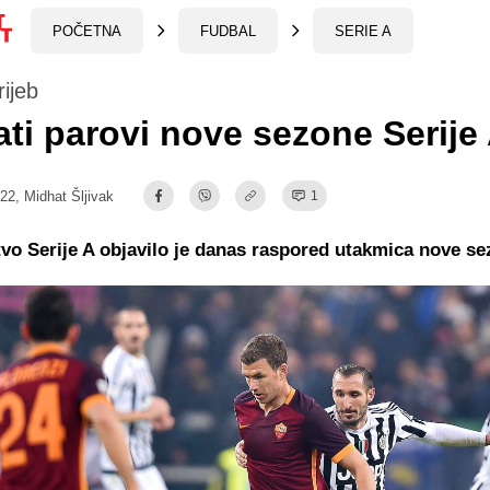
POČETNA
FUDBAL
SERIE A
ijeb
ti parovi nove sezone Serije
:22,
Midhat Šljivak
1
o Serije A objavilo je danas raspored utakmica nove se