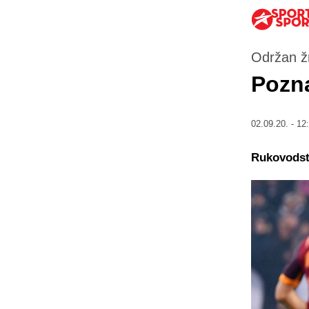
Održan žr
Pozna
02.09.20. - 12
Rukovodstv