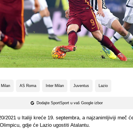
 Milan
AS Roma
Inter Milan
Juventus
Lazio
Dodajte SportSport u vaš Google izbor
/2021 u Italiji kreće 19. septembra, a najzanimljiviji meč će
Olimpicu, gdje će Lazio ugostiti Atalantu.