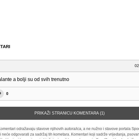
TARI
02
lante a bolji su od svih trenutno
0
PRIKAŽI STRANICU KOMENTARA (1)
omentari odražavaju stavove njihovih autora/ica, a ne nužno i stavove portala Spor
i neće odgovarati za sadržaj tih kometara. Komentari koji sadrže vrijeđanja, psovan