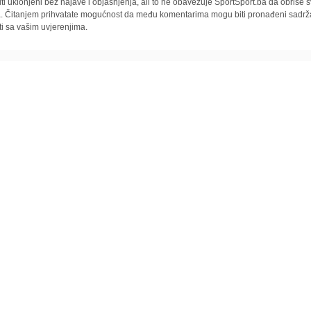
iti uklonjeni bez najave i objašnjenja, ali to ne obavezuje SportSport.ba da obriše
la. Čitanjem prihvatate mogućnost da među komentarima mogu biti pronađeni sadrža
ti sa vašim uvjerenjima.