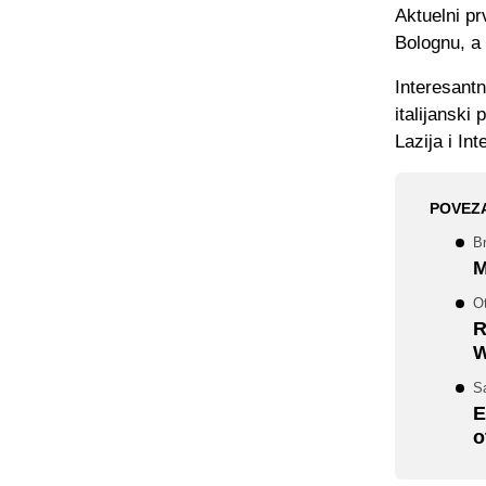
Aktuelni p
Bolognu, a
Interesant
italijanski
Lazija i Int
POVEZ
Br
M
Ot
R
W
Sa
E
o