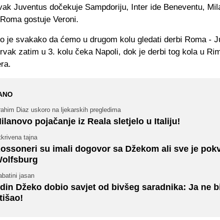
rvak Juventus dočekuje Sampdoriju, Inter ide Beneventu, Mi
 Roma gostuje Veroni.
no je svakako da ćemo u drugom kolu gledati derbi Roma - J
 prvak zatim u 3. kolu čeka Napoli, dok je derbi tog kola u R
era.
ANO
ahim Diaz uskoro na ljekarskih pregledima
ilanovo pojačanje iz Reala sletjelo u Italiju!
krivena tajna
ossoneri su imali dogovor sa Džekom ali sve je pok
olfsburg
batini jasan
din Džeko dobio savjet od bivšeg saradnika: Ja ne b
tišao!