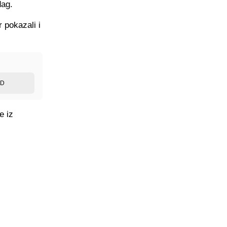
dag.
 pokazali i
ED
e iz