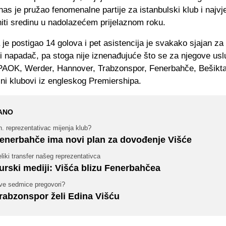
nas je pružao fenomenalne partije za istanbulski klub i najvj
niti sredinu u nadolazećem prijelaznom roku.
je postigao 14 golova i pet asistencija je svakako sjajan za 
ni napadač, pa stoga nije iznenađujuće što se za njegove us
 PAOK, Werder, Hannover, Trabzonspor, Fenerbahče, Bešiktaš
ini klubovi iz engleskog Premiershipa.
ANO
. reprezentativac mijenja klub?
enerbahče ima novi plan za dovođenje Višće
liki transfer našeg reprezentativca
urski mediji: Višća blizu Fenerbahčea
ve sedmice pregovori?
rabzonspor želi Edina Višću