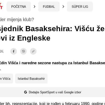
POČETNA
FUDBAL
SÜPER LIG
ler mijenja klub?
jednik Basaksehira: Višću žel
vi iz Engleske
:26,
din Višća i naredne sezone nastupa za Istanbul Basakse
.
n Višća
Istanbul Basaksehir
Dodajte SportSport u vaš Google izbor
aler bh. reprezentacije, koji je rođen u februaru 1990. godine