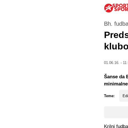
Bh. fudba
Preds
klubo
01.06.16. - 11
Šanse da E
minimalne
Teme:
Edi
Krilni fudb