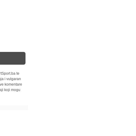
tSport.ba te
ja i vulgaran
 sve komentare
ji koji mogu