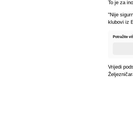
To je za in
"Nije sigur
klubovi iz 
Potražite vi
Vrijedi pod
Željezniča