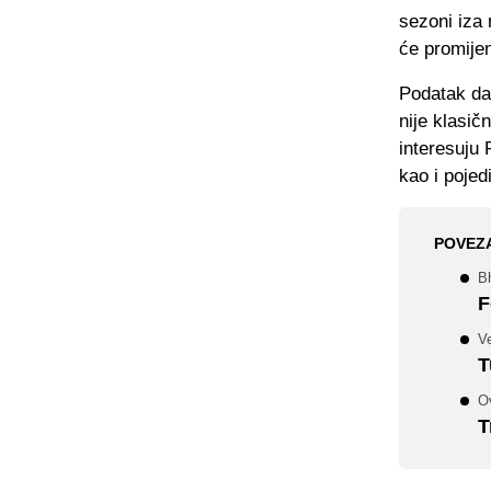
sezoni iza 
će promije
Podatak da 
nije klasič
interesuju
kao i pojed
POVEZ
Bh
F
Ve
T
O
T