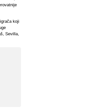
erovatnije
igrača koji
luge
, Sevilla,