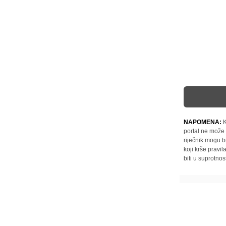
NAPOMENA:
K
portal ne može 
riječnik mogu b
koji krše pravi
biti u suprotnos