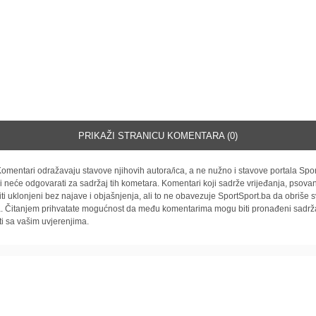
PRIKAŽI STRANICU KOMENTARA (0)
omentari odražavaju stavove njihovih autora/ica, a ne nužno i stavove portala Spor
i neće odgovarati za sadržaj tih kometara. Komentari koji sadrže vrijeđanja, psovan
iti uklonjeni bez najave i objašnjenja, ali to ne obavezuje SportSport.ba da obriše
la. Čitanjem prihvatate mogućnost da među komentarima mogu biti pronađeni sadrža
ti sa vašim uvjerenjima.