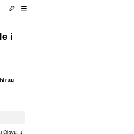
Otvori profil
Otvori meni
e i
hir su
 u Olovu, u