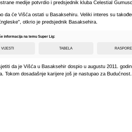
ostrane medije potvrdio i predsjednik kluba Celestial Gumus
no da će Višća ostati u Basaksehiru. Veliki interes su također
Engleske", otkrio je predsjednik Basaksehira.
še informacija na temu Super Lig:
VIJESTI
TABELA
RASPOR
sjetiti da je Višća u Basaksehir dospio u augustu 2011. godin
ra. Tokom dosadašnje karijere još je nastupao za Budućnost.