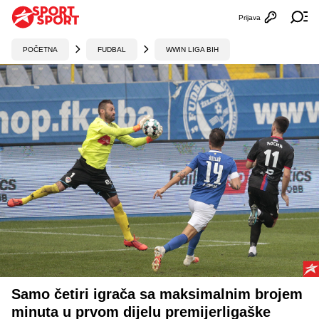
Prijava
Otvori profi
Ot
POČETNA
FUDBAL
WWIN LIGA BIH
Samo četiri igrača sa maksimalnim brojem
minuta u prvom dijelu premijerligaške