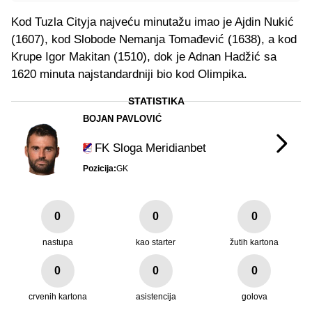
Kod Tuzla Cityja najveću minutažu imao je Ajdin Nukić
(1607), kod Slobode Nemanja Tomađević (1638), a kod
Krupe Igor Makitan (1510), dok je Adnan Hadžić sa
1620 minuta najstandardniji bio kod Olimpika.
STATISTIKA
BOJAN PAVLOVIĆ
FK Sloga Meridianbet
Pozicija:
GK
0
0
0
nastupa
kao starter
žutih kartona
0
0
0
crvenih kartona
asistencija
golova