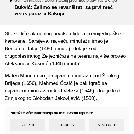
Golman Mladosti Doboj Kakanj pred meč protiv Tuzla Citya
Bukvić: Želimo se revanširati za prvi meč i
visok poraz u Kaknju
Što se tiče aktuelnog prvaka i lidera premijerligaške
karavane, Sarajeva, najveću minutažu imao je
Benjamin Tatar (1480 minuta), dok je kod
drugoplasiranog Željezničara na terenu najviše proveo
Aleksandar Kosorić (1446 minuta).
Mateo Marić imao je najveću minutažu kod Širokog
Brijega (1656), Mehmed Ćosić je pak igrač sa
najvećom minutažom kod Veleža (1546), dok je kod
Zrinjskog to Slobodan Jakovljević (1530).
Potražite više informacija na temu WWin liga BiH:
VIJESTI
TABELA
RASPORED