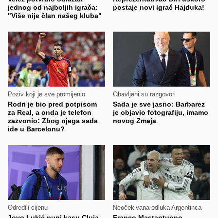
jednog od najboljih igrača:
postaje novi igrač Hajduka!
"Više nije član našeg kluba"
Poziv koji je sve promijenio
Obavljeni su razgovori
Rodri je bio pred potpisom
Sada je sve jasno: Barbarez
za Real, a onda je telefon
je objavio fotografiju, imamo
zazvonio: Zbog njega sada
novog Zmaja
ide u Barcelonu?
Odredili cijenu
Neočekivana odluka Argentinca
Jovo Lukić puni kasu Cluja,
Franco Mastantuono