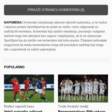
PRIKAŽI STRANICU KOMENTARA (0)
NAPOMENA:
Komentari odražavaju stavove njihovih autora/ica, a ne nužno
i stavove portala SportSport.ba te portal ne može i neće odgovarati za
sadržaj tih kometara. Komentari koji sadrže vrijeđanja, psovanja i vulgaran
riječnik mogu biti uklonjeni bez najave i objašnjenja, ali to ne obavezuje
SportSport.ba da obriše sve komentare koji krše pravila. Čitanjem prihvatate
mogućnost da među komentarima mogu biti pronađeni sadržaji koji mogu
biti u suprotnosti sa vašim uvjerenjima.
POPULARNO
Rođeni napunili kasu
Tvrde hrvatski mediji
Velež potvrdio odlazak
Reprezentativac BiH uskoro