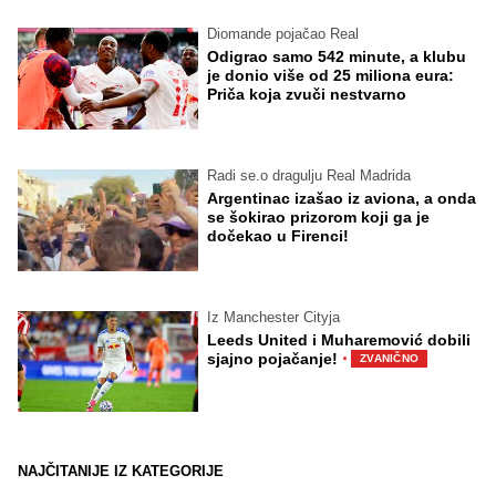
Diomande pojačao Real
Odigrao samo 542 minute, a klubu
je donio više od 25 miliona eura:
Priča koja zvuči nestvarno
Radi se.o dragulju Real Madrida
Argentinac izašao iz aviona, a onda
se šokirao prizorom koji ga je
dočekao u Firenci!
Iz Manchester Cityja
Leeds United i Muharemović dobili
·
sjajno pojačanje!
ZVANIČNO
NAJČITANIJE IZ KATEGORIJE