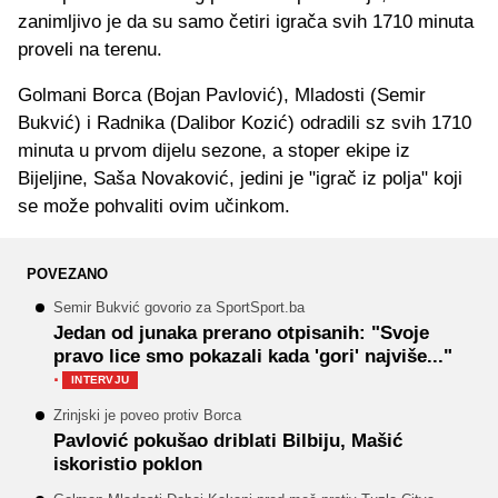
zanimljivo je da su samo četiri igrača svih 1710 minuta
proveli na terenu.
Golmani Borca (Bojan Pavlović), Mladosti (Semir
Bukvić) i Radnika (Dalibor Kozić) odradili sz svih 1710
minuta u prvom dijelu sezone, a stoper ekipe iz
Bijeljine, Saša Novaković, jedini je "igrač iz polja" koji
se može pohvaliti ovim učinkom.
POVEZANO
Semir Bukvić govorio za SportSport.ba
Jedan od junaka prerano otpisanih: "Svoje
pravo lice smo pokazali kada 'gori' najviše..."
·
INTERVJU
Zrinjski je poveo protiv Borca
Pavlović pokušao driblati Bilbiju, Mašić
iskoristio poklon