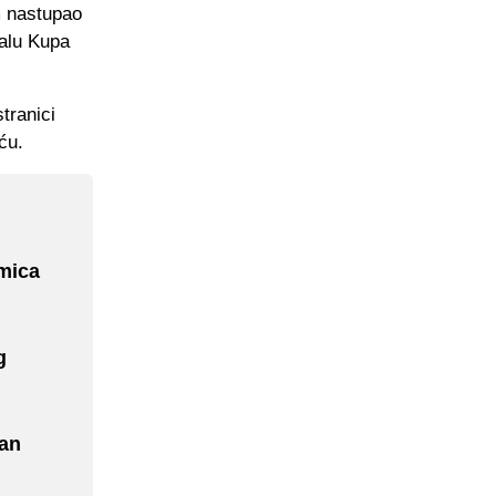
im nastupao
nalu Kupa
tranici
ću.
kmica
g
dan