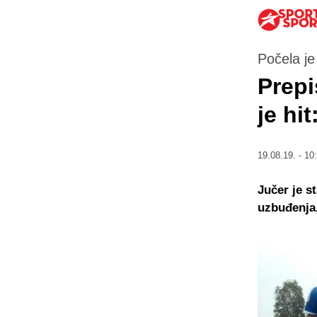
Počela j
Prepi
je hi
19.08.19. - 10
Jučer je s
uzbuđenja,