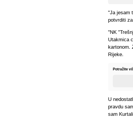
"Ja jesam t
potvrditi z
"NK "Trešnj
Utakmica ce
kartonom. Ž
Rijeke.
Potražite v
U nedostatk
pravdu sami
sam Kurtali