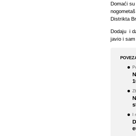
Domaći su s
nogometaš k
Distrikta B
Dodaju i da
javio i sam
POVEZ
Po
N
1
Z
N
s
I 
D
e