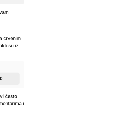
u vam
sa crvenim
kli su iz
ED
vi često
omentarima i