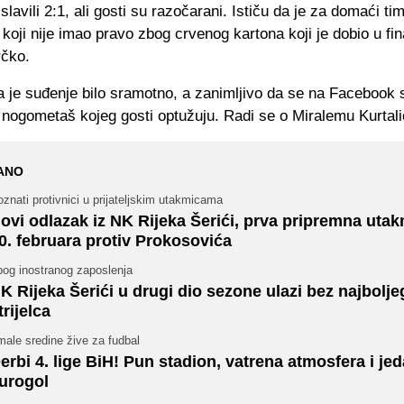
lavili 2:1, ali gosti su razočarani. Ističu da je za domaći t
oji nije imao pravo zbog crvenog kartona koji je dobio u fi
rčko.
 je suđenje bilo sramotno, a zanimljivo da se na Facebook s
 nogometaš kojeg gosti optužuju. Radi se o Miralemu Kurtali
ANO
znati protivnici u prijateljskim utakmicama
ovi odlazak iz NK Rijeka Šerići, prva pripremna uta
0. februara protiv Prokosovića
bog inostranog zaposlenja
K Rijeka Šerići u drugi dio sezone ulazi bez najbolje
trijelca
male sredine žive za fudbal
erbi 4. lige BiH! Pun stadion, vatrena atmosfera i je
urogol