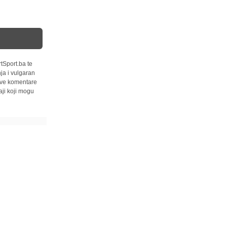
tSport.ba te
ja i vulgaran
 sve komentare
ji koji mogu