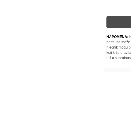
NAPOMENA:
K
portal ne može 
riječnik mogu b
koji krše pravi
biti u suprotnos