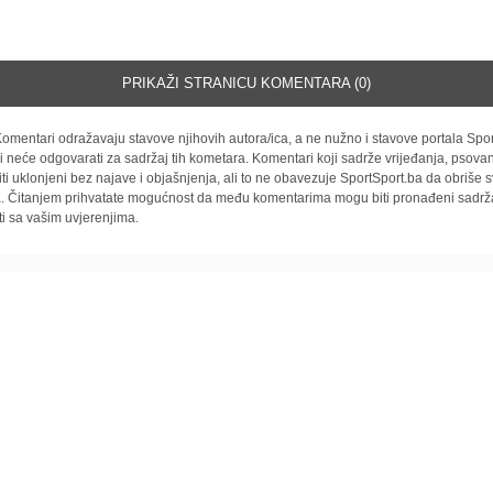
PRIKAŽI STRANICU KOMENTARA (0)
omentari odražavaju stavove njihovih autora/ica, a ne nužno i stavove portala Spor
i neće odgovarati za sadržaj tih kometara. Komentari koji sadrže vrijeđanja, psovan
iti uklonjeni bez najave i objašnjenja, ali to ne obavezuje SportSport.ba da obriše
la. Čitanjem prihvatate mogućnost da među komentarima mogu biti pronađeni sadrža
ti sa vašim uvjerenjima.