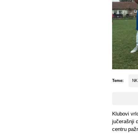
Teme:
NK 
Klubovi vr
jučerašnji 
centru pažn