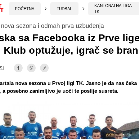
KANTONALNA LIGA
POČETNA
FUDBAL
TK
e nova sezona i odmah prva uzbuđenja
ska sa Facebooka iz Prve lig
t: Klub optužuje, igrač se bran
:51,
tartala nova sezona u Prvoj ligi TK. Jasno je da nas ček
 a posebno zanimljivo je uoči te poslije susreta.