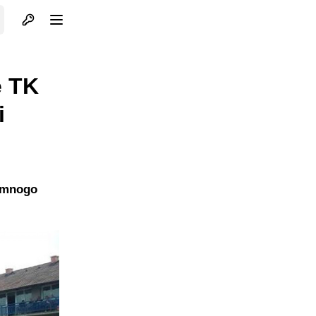
Otvori profil
Otvori meni
e TK
i
a mnogo