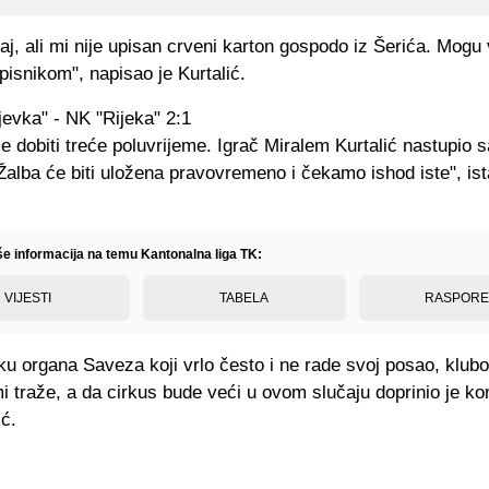
aj, ali mi nije upisan crveni karton gospodo iz Šerića. Mog
apisnikom", napisao je Kurtalić.
evka" - NK "Rijeka" 2:1
 dobiti treće poluvrijeme. Igrač Miralem Kurtalić nastupio 
alba će biti uložena pravovremeno i čekamo ishod iste", ista
iše informacija na temu Kantonalna liga TK:
VIJESTI
TABELA
RASPOR
u organa Saveza koji vrlo često i ne rade svoj posao, klubo
 traže, a da cirkus bude veći u ovom slučaju doprinio je k
ć.