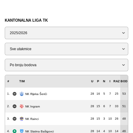
KANTONALNA LIGA TK
Sezona
Tip
Liga
#
TIM
U
P
N
I
RAZ
BOD
1.
28
16
5
7
25
53
NK Rijeka Šerići
2.
28
15
6
7
33
51
NK Ingram
3.
28
15
3
10
26
48
NK Rainci
4.
28
14
4
10
14
46
NK Slatina Bašigovci