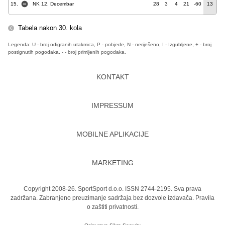
15.
NK 12. Decembar
28
3
4
21
-60
13
Tabela nakon 30. kola
Legenda: U - broj odigranih utakmica, P - pobjede, N - neriješeno, I - Izgubljene, + - broj
postignutih pogodaka, - - broj primljenih pogodaka.
KONTAKT
IMPRESSUM
MOBILNE APLIKACIJE
MARKETING
Copyright 2008-26. SportSport d.o.o. ISSN 2744-2195. Sva prava
zadržana. Zabranjeno preuzimanje sadržaja bez dozvole izdavača.
Pravila
o zaštiti privatnosti.