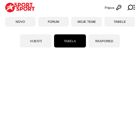
Prijava
Otvori profi
Ot
NOVO
FORUM
MOJE TEME
TABELE
VIJESTI
TABELA
RASPORED