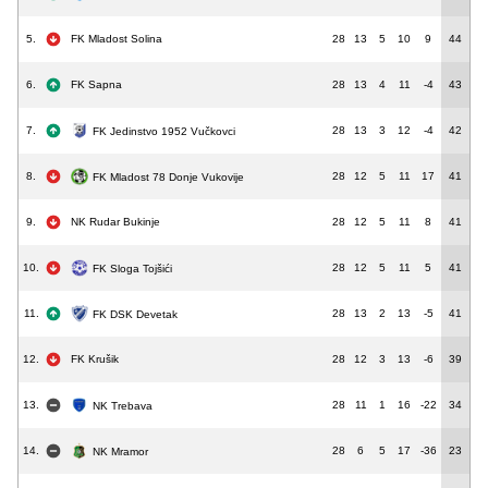
5.
FK Mladost Solina
28
13
5
10
9
44
6.
FK Sapna
28
13
4
11
-4
43
7.
28
13
3
12
-4
42
FK Jedinstvo 1952 Vučkovci
8.
28
12
5
11
17
41
FK Mladost 78 Donje Vukovije
9.
NK Rudar Bukinje
28
12
5
11
8
41
10.
28
12
5
11
5
41
FK Sloga Tojšići
11.
28
13
2
13
-5
41
FK DSK Devetak
12.
FK Krušik
28
12
3
13
-6
39
13.
28
11
1
16
-22
34
NK Trebava
14.
28
6
5
17
-36
23
NK Mramor