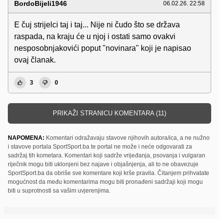
BordoBijeli1946
06.02.26. 22:58
E čuj strijelci taj i taj... Nije ni čudo što se država
raspada, na kraju će u njoj i ostati samo ovakvi
nesposobnjakovići poput "novinara" koji je napisao
ovaj članak.
3
0
PRIKAŽI STRANICU KOMENTARA (11)
NAPOMENA:
Komentari odražavaju stavove njihovih autora/ica, a ne nužno
i stavove portala SportSport.ba te portal ne može i neće odgovarati za
sadržaj tih kometara. Komentari koji sadrže vrijeđanja, psovanja i vulgaran
riječnik mogu biti uklonjeni bez najave i objašnjenja, ali to ne obavezuje
SportSport.ba da obriše sve komentare koji krše pravila. Čitanjem prihvatate
mogućnost da među komentarima mogu biti pronađeni sadržaji koji mogu
biti u suprotnosti sa vašim uvjerenjima.