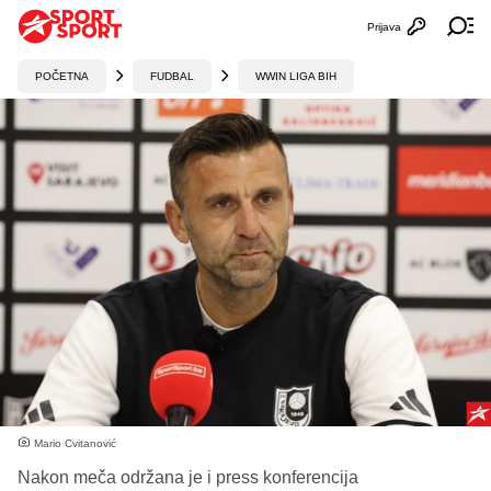
Prijava
Otvori profi
Ot
POČETNA
FUDBAL
WWIN LIGA BIH
Mario Cvitanović
Nakon meča održana je i press konferencija