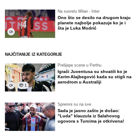
Na susretu Milan - Inter
Ono što se desilo na drugom kraju
planete najbolje pokazuje ko je i
šta je Luka Modrić
NAJČITANIJE IZ KATEGORIJE
Prelijepe scene u Perthu
Igrači Juventusa su shvatili ko je
Kerim Alajbegović kada su stigli na
aerodrom u Australiji
1
Spremni su na sve
Sada je jasno zašto je došao:
"Luda" klauzula iz Salahovog
ugovora s Turcima je otkrivena!