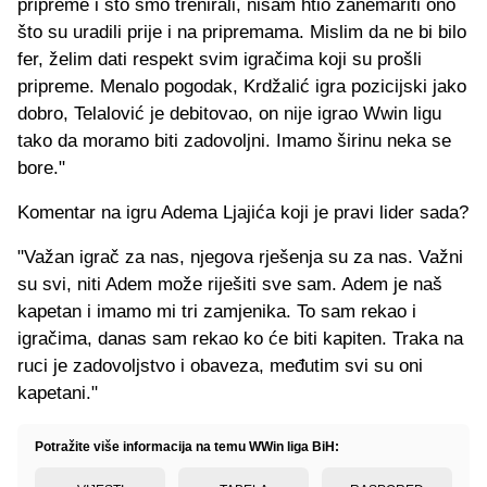
pripreme i što smo trenirali, nisam htio zanemariti ono
što su uradili prije i na pripremama. Mislim da ne bi bilo
fer, želim dati respekt svim igračima koji su prošli
pripreme. Menalo pogodak, Krdžalić igra pozicijski jako
dobro, Telalović je debitovao, on nije igrao Wwin ligu
tako da moramo biti zadovoljni. Imamo širinu neka se
bore."
Komentar na igru Adema Ljajića koji je pravi lider sada?
"Važan igrač za nas, njegova rješenja su za nas. Važni
su svi, niti Adem može riješiti sve sam. Adem je naš
kapetan i imamo mi tri zamjenika. To sam rekao i
igračima, danas sam rekao ko će biti kapiten. Traka na
ruci je zadovoljstvo i obaveza, međutim svi su oni
kapetani."
Potražite više informacija na temu WWin liga BiH: