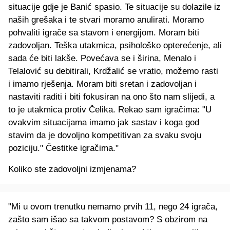
situacije gdje je Banić spasio. Te situacije su dolazile iz
naših grešaka i te stvari moramo anulirati. Moramo
pohvaliti igrače sa stavom i energijom. Moram biti
zadovoljan. Teška utakmica, psihološko opterećenje, ali
sada će biti lakše. Povećava se i širina, Menalo i
Telalović su debitirali, Krdžalić se vratio, možemo rasti
i imamo rješenja. Moram biti sretan i zadovoljan i
nastaviti raditi i biti fokusiran na ono što nam slijedi, a
to je utakmica protiv Čelika. Rekao sam igračima: "U
ovakvim situacijama imamo jak sastav i koga god
stavim da je dovoljno kompetitivan za svaku svoju
poziciju." Čestitke igračima."
Koliko ste zadovoljni izmjenama?
"Mi u ovom trenutku nemamo prvih 11, nego 24 igrača,
zašto sam išao sa takvom postavom? S obzirom na