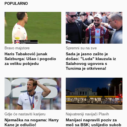
POPULARNO
Bravo majstore
Spremni su na sve
Haris Tabaković junak
Sada je jasno zašto je
Salzburga: Ušao i pogodio
došao: "Luda" klauzula iz
za veliku pobjedu
Salahovog ugovora s
Turcima je otkrivena!
Gdje će nastaviti karijeru
Najvatreniji navijači Plavih
Njemačka na nogama: Harry
Manijaci napravili poziv za
Kane je odlučio!
meč sa BSK; uslijedio sukob