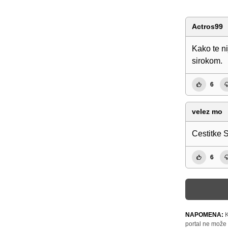
Actros99
Kako te ni
sirokom.
6
velez mo
Cestitke 
6
NAPOMENA:
K
portal ne može 