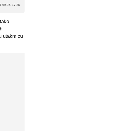
1.09.25. 17:26
 tako
ih
ku utakmicu