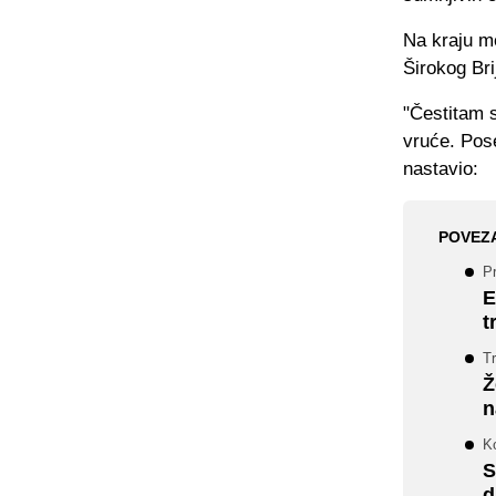
Na kraju me
Širokog Bri
"Čestitam 
vruće. Pose
nastavio:
POVEZ
P
E
t
Tr
Ž
n
Ko
S
d