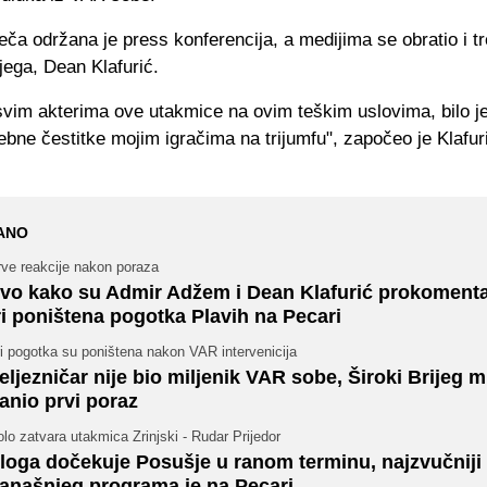
ča održana je press konferencija, a medijima se obratio i t
jega, Dean Klafurić.
svim akterima ove utakmice na ovim teškim uslovima, bilo je
bne čestitke mojim igračima na trijumfu", započeo je Klafuri
ANO
rve reakcije nakon poraza
vo kako su Admir Adžem i Dean Klafurić prokomentar
ri poništena pogotka Plavih na Pecari
i pogotka su poništena nakon VAR intervenicija
eljezničar nije bio miljenik VAR sobe, Široki Brijeg 
anio prvi poraz
lo zatvara utakmica Zrinjski - Rudar Prijedor
loga dočekuje Posušje u ranom terminu, najzvučniji
anašnjeg programa je na Pecari