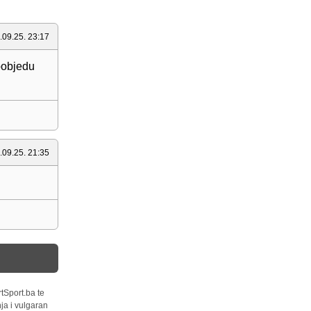
.09.25. 23:17
 pobjedu
.09.25. 21:35
tSport.ba te
ja i vulgaran