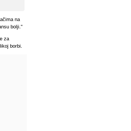
ijačima na
nsu bolji."
se za
ikoj borbi.