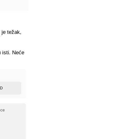
 je težak,
 isti. Neće
ED
ice
e