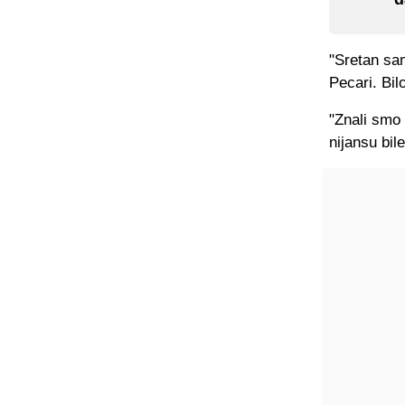
"Sretan sam
Pecari. Bil
"Znali smo
nijansu bil