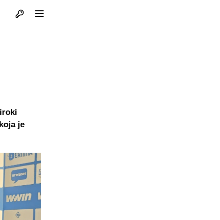
Otvori profil
Otvori meni
iroki
koja je