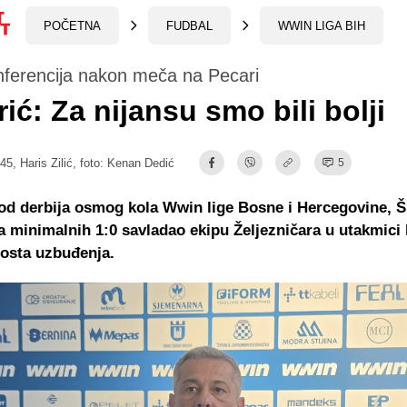
POČETNA
FUDBAL
WWIN LIGA BIH
nferencija nakon meča na Pecari
rić: Za nijansu smo bili bolji
:45,
Haris Zilić
, foto: Kenan Dedić
5
d derbija osmog kola Wwin lige Bosne i Hercegovine, Š
sa minimalnih 1:0 savladao ekipu Željezničara u utakmici 
osta uzbuđenja.