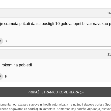
26
je sramota pričati da su postigli 10 golova opet bi var navukao
3
21
Sirokom na pobjedi
6
PRIKAŽI STRANICU KOMENTARA (5)
omentari odražavaju stavove njihovih autora/ica, a ne nužno i stavove portala Spor
i neće odgovarati za sadržaj tih kometara. Komentari koji sadrže vrijeđanja, psovan