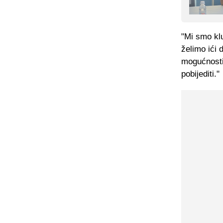
"Mi smo klu
želimo ići d
mogućnosti 
pobijediti."