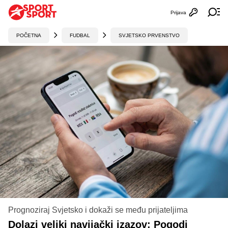
Prijava
Otvori profi
Ot
POČETNA
FUDBAL
SVJETSKO PRVENSTVO
Prognoziraj Svjetsko i dokaži se među prijateljima
Dolazi veliki navijački izazov: Pogodi