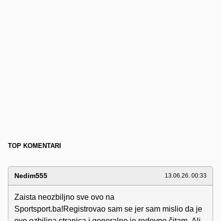
TOP KOMENTARI
Nedim555
13.06.26. 00:33
Zaista neozbiljno sve ovo na
Sportsport.ba!Registrovao sam se jer sam mislio da je
ovo ozbiljna stranica i generalno je redovno čitam..Ali