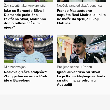
Želi stvoriti jaku konkurenciju
Neočekivana odluka Argentinca
Iako su Bernardo Silva i
Franco Mastantuono
Diomande praktično
napušta Real Madrid, ali niko
završena stvar, Mourinho
ne može da vjeruje u koji
donio odluku: "Želim i
klub ide
njega"
Nije zadovoljan
Prelijepe scene u Perthu
Realova greška stoljeća?!
Igrači Juventusa su shvatili
Zbog jedne rečenice Rodri
ko je Kerim Alajbegović kada
ide u Barcelonu
su stigli na aerodrom u
Australiji