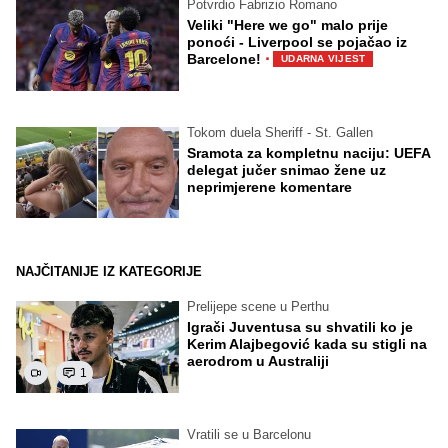
Potvrdio Fabrizio Romano
Veliki "Here we go" malo prije
ponoći - Liverpool se pojačao iz
·
Barcelone!
UDARNA VIJEST
Tokom duela Sheriff - St. Gallen
Sramota za kompletnu naciju: UEFA
delegat jučer snimao žene uz
neprimjerene komentare
NAJČITANIJE IZ KATEGORIJE
Prelijepe scene u Perthu
Igrači Juventusa su shvatili ko je
Kerim Alajbegović kada su stigli na
aerodrom u Australiji
1
Vratili se u Barcelonu