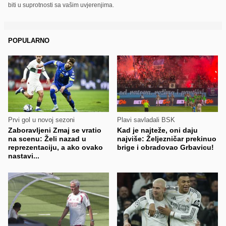
biti u suprotnosti sa vašim uvjerenjima.
POPULARNO
Prvi gol u novoj sezoni
Plavi savladali BSK
Zaboravljeni Zmaj se vratio
Kad je najteže, oni daju
na scenu: Želi nazad u
najviše: Željezničar prekinuo
reprezentaciju, a ako ovako
brige i obradovao Grbavicu!
nastavi...