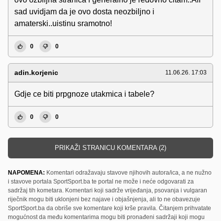
sad uvidjam da je ovo dosta neozbiljno i
amaterski..uistinu sramotno!
0
0
adin.korjenic
11.06.26. 17:03
Gdje ce biti prpgnoze utakmica i tabele?
0
0
PRIKAŽI STRANICU KOMENTARA (2)
NAPOMENA:
Komentari odražavaju stavove njihovih autora/ica, a ne nužno
i stavove portala SportSport.ba te portal ne može i neće odgovarati za
sadržaj tih kometara. Komentari koji sadrže vrijeđanja, psovanja i vulgaran
riječnik mogu biti uklonjeni bez najave i objašnjenja, ali to ne obavezuje
SportSport.ba da obriše sve komentare koji krše pravila. Čitanjem prihvatate
mogućnost da među komentarima mogu biti pronađeni sadržaji koji mogu