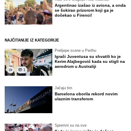
Argentinac izašao iz aviona, a onda
se šokirao prizorom koji ga je
dočekao u Firenci!
NAJČITANIJE IZ KATEGORIJE
Prelijepe scene u Perthu
Igrači Juventusa su shvatili ko je
Kerim Alajbegović kada su stigli na
aerodrom u Australiji
1
Jačaju tim
Barcelona oborila rekord novim
ulaznim transferom
Spremni su na sve