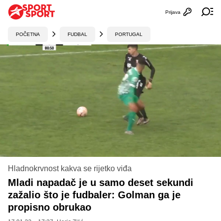
Prijava
Otvori profi
Ot
POČETNA
FUDBAL
PORTUGAL
Hladnokrvnost kakva se rijetko viđa
Mladi napadač je u samo deset sekundi
zažalio što je fudbaler: Golman ga je
propisno obrukao