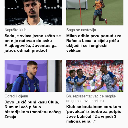
Napušta klub
Saga se nastavlja
Sada je svima jasno zašto se
Milan odbio prvu ponudu za
on nije radovao dolasku
Rafaela Leaa, u cijelu priču
Alajbegovića, Juventus ga
uključili se i engleski
jutros odmah prodao!
velikani
Odredili cijenu
Bh. reprezentativac će negdje
drugo nastaviti karijeru
Jovo Lukić puni kasu Cluja,
Klub se brutalnom porukom
Rumuni već pišu o
'povukao' iz borbe za potpis
historijskom transferu našeg
Jove Lukića! "Da vrijedi 3
Zmaja
miliona eura..."