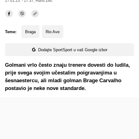
17.01.23. - 17:37,
Haris Zilić
Teme:
Braga
Rio Ave
Dodajte SportSport u vaš Google izbor
Golmani vrlo često znaju trenere dovesti do ludila,
prije svega svojim učestalim poigravanjima u
šesnaestercu, ali mladi golman Brage Carvalho
postavio je neke nove standarde.