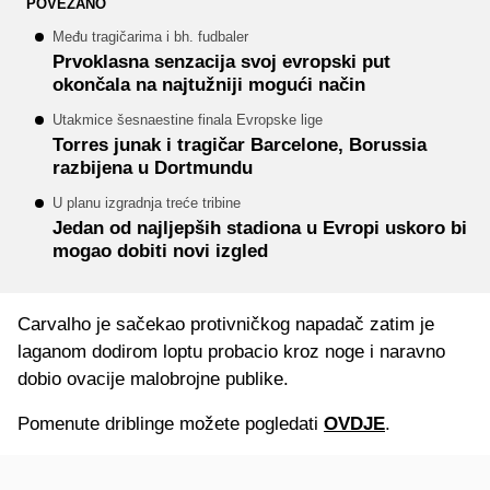
POVEZANO
Među tragičarima i bh. fudbaler
Prvoklasna senzacija svoj evropski put
okončala na najtužniji mogući način
Utakmice šesnaestine finala Evropske lige
Torres junak i tragičar Barcelone, Borussia
razbijena u Dortmundu
U planu izgradnja treće tribine
Jedan od najljepših stadiona u Evropi uskoro bi
mogao dobiti novi izgled
Carvalho je sačekao protivničkog napadač zatim je
laganom dodirom loptu probacio kroz noge i naravno
dobio ovacije malobrojne publike.
Pomenute driblinge možete pogledati
OVDJE
.