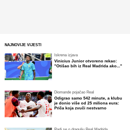
NAJNOVIJE VIJESTI
Iskrena izjava
Vinicius Junior otvoreno rekao:
"Otišao bih iz Real Madrida ako..."
Diomande pojačao Real
Odigrao samo 542 minute, a klubu
je donio više od 25 miliona eura:
Priča koja zvuči nestvarno
Radi se.o dragulju Real Madrida