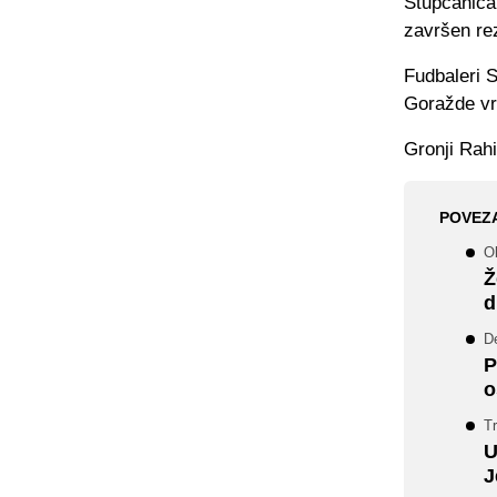
Stupčanica 
završen re
Fudbaleri S
Goražde vr
Gronji Rahi
POVEZ
O
Ž
d
De
P
o
Tr
U
J