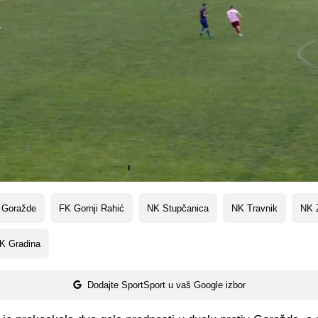
 Goražde
FK Gornji Rahić
NK Stupčanica
NK Travnik
NK 
K Gradina
Dodajte SportSport u vaš Google izbor