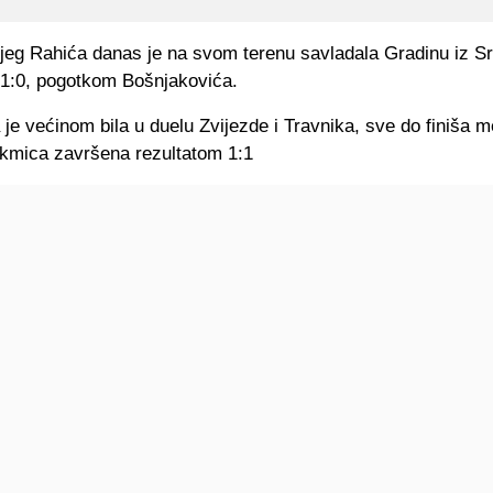
jeg Rahića danas je na svom terenu savladala Gradinu iz S
 1:0, pogotkom Bošnjakovića.
e većinom bila u duelu Zvijezde i Travnika, sve do finiša m
takmica završena rezultatom 1:1