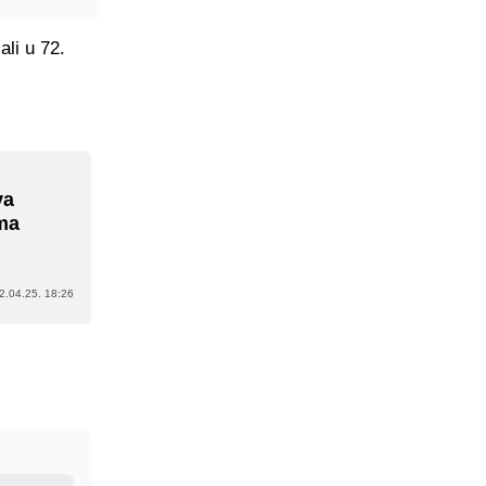
ali u 72.
va
ima
2.04.25. 18:26