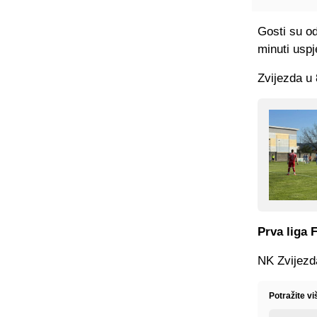
Gosti su od
minuti uspj
Zvijezda u 
Prva liga 
NK Zvijezda
Potražite vi