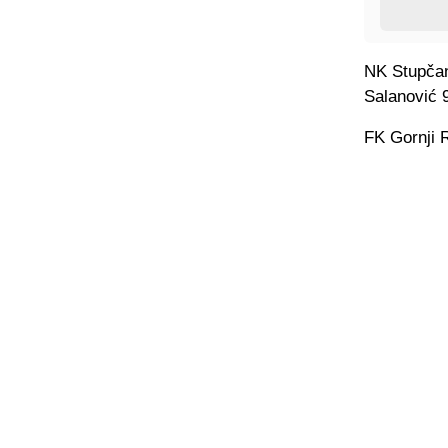
NK Stupčan
Salanović 9
FK Gornji 