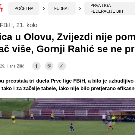
PRVA LIGA
POČETNA
FUDBAL
FEDERACIJE BIH
 FBiH, 21. kolo
ca u Olovu, Zvijezdi nije po
rač više, Gornji Rahić se ne p
:29,
Haris Zilić
u preostala tri duela Prve lige FBiH, a bilo je uzbudljivo
 tako i za začelje tabele, iako nije bilo pretjerano efikasn