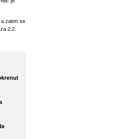
 meč je
 a zatim se
za 2:2.
okrenut
a
da