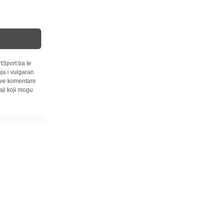
tSport.ba te
ja i vulgaran
 sve komentare
ji koji mogu