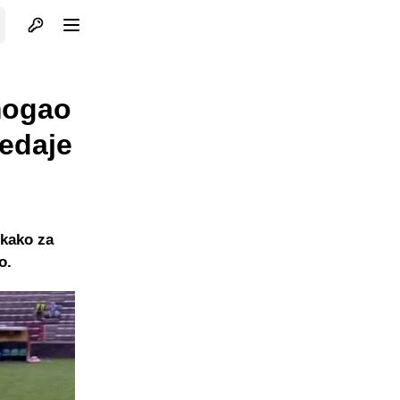
Otvori profil
Otvori meni
mogao
redaje
 kako za
o.