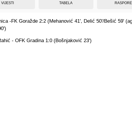
VIJESTI
TABELA
RASPOR
ica -FK Goražde 2:2 (Mehanović 41', Delić 50'/Bešić 59' (ag
0')
Rahić - OFK Gradina 1:0 (Bošnjaković 23')