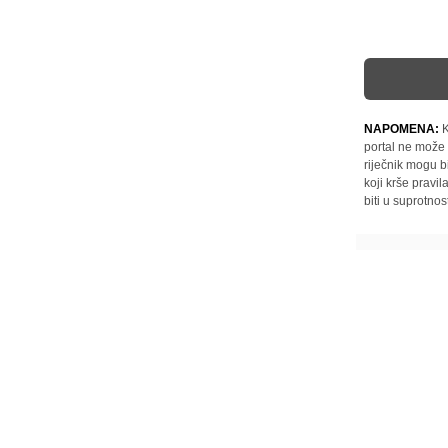
NAPOMENA:
K
portal ne može 
riječnik mogu b
koji krše pravi
biti u suprotnos