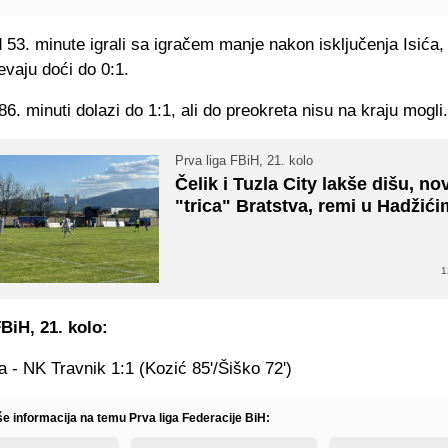
 53. minute igrali sa igračem manje nakon isključenja Isića, 
evaju doći do 0:1.
86. minuti dolazi do 1:1, ali do preokreta nisu na kraju mogli.
Prva liga FBiH, 21. kolo
Čelik i Tuzla City lakše dišu, no
"trica" Bratstva, remi u Hadžić
1
FBiH, 21. kolo:
 - NK Travnik 1:1 (Kozić 85'/Šiško 72')
še informacija na temu Prva liga Federacije BiH: