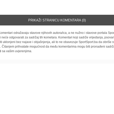
PRIKAŽI STRANICU KOMENTARA (0)
omentari odražavaju stavove njihovih autora/ica, a ne nužno i stavove portala Spor
i neće odgovarati za sadržaj tih kometara. Komentari koji sadrže vrijeđanja, psovan
iti uklonjeni bez najave i objašnjenja, ali to ne obavezuje SportSport.ba da obriše
la. Čitanjem prihvatate mogućnost da među komentarima mogu biti pronađeni sadrža
ti sa vašim uvjerenjima.