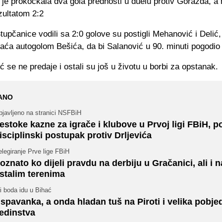
je prokockala dva gola prednosti u duelu protiv Goražda, a
zultatom 2:2
tupčanice vodili sa 2:0 golove su postigli Mehanović i Delić,
aća autogolom Bešića, da bi Salanović u 90. minuti pogodio 
ć se ne predaje i ostali su još u životu u borbi za opstanak.
ANO
bjavljeno na stranici NSFBiH
estoke kazne za igrače i klubove u Prvoj ligi FBiH, p
isciplinski postupak protiv Drljevića
legiranje Prve lige FBiH
oznato ko dijeli pravdu na derbiju u Gračanici, ali i n
stalim terenima
i boda idu u Bihać
spavanka, a onda hladan tuš na Piroti i velika pobje
edinstva