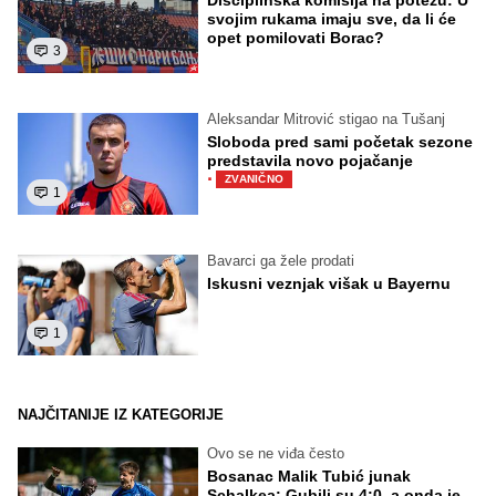
svojim rukama imaju sve, da li će
opet pomilovati Borac?
3
Aleksandar Mitrović stigao na Tušanj
Sloboda pred sami početak sezone
predstavila novo pojačanje
·
ZVANIČNO
1
Bavarci ga žele prodati
Iskusni veznjak višak u Bayernu
1
NAJČITANIJE IZ KATEGORIJE
Ovo se ne viđa često
Bosanac Malik Tubić junak
Schalkea: Gubili su 4:0, a onda je