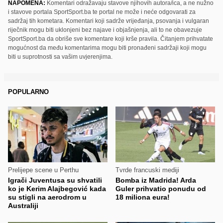
NAPOMENA:
Komentari odražavaju stavove njihovih autora/ica, a ne nužno
i stavove portala SportSport.ba te portal ne može i neće odgovarati za
sadržaj tih kometara. Komentari koji sadrže vrijeđanja, psovanja i vulgaran
riječnik mogu biti uklonjeni bez najave i objašnjenja, ali to ne obavezuje
SportSport.ba da obriše sve komentare koji krše pravila. Čitanjem prihvatate
mogućnost da među komentarima mogu biti pronađeni sadržaji koji mogu
biti u suprotnosti sa vašim uvjerenjima.
POPULARNO
Prelijepe scene u Perthu
Tvrde francuski mediji
Igrači Juventusa su shvatili
Bomba iz Madrida! Arda
ko je Kerim Alajbegović kada
Guler prihvatio ponudu od
su stigli na aerodrom u
18 miliona eura!
Australiji