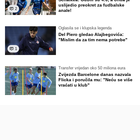
uslijedio preokret za fudbalske
2
anale!
Oglasila se i klupska legenda
Del Piero gledao Alajbegovića:
"Mislim da za tim nema potrebe"
1
Transfer vrijedan oko 50 miliona eura
Zvijezda Barcelone danas nazvala
Flicka i poručila mu: "Neću se više
vraćati u klub"