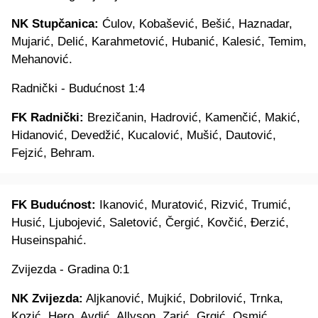
NK Stupčanica:
Ćulov, Kobašević, Bešić, Haznadar,
Mujarić, Delić, Karahmetović, Hubanić, Kalesić, Temim,
Mehanović.
Radnički - Budućnost 1:4
FK Radnički:
Brezičanin, Hadrović, Kamenčić, Makić,
Hidanović, Devedžić, Kucalović, Mušić, Dautović,
Fejzić, Behram.
FK Budućnost:
Ikanović, Muratović, Rizvić, Trumić,
Husić, Ljubojević, Saletović, Čergić, Kovčić, Đerzić,
Huseinspahić.
Zvijezda - Gradina 0:1
NK Zvijezda:
Aljkanović, Mujkić, Dobrilović, Trnka,
Kozić, Hero, Avdić, Allyson, Zarić, Grgić, Osmić.