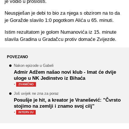
je vodio u prošlosti.
Neuspješan je debi to bio za njega s obzirom na to da
je Goražde slavilo 1:0 pogotkom Alića u 65. minuti.
Istim rezultatom je golom Numanovića iz 15. minute
slavila Gradina u Gradačcu protiv domaće Zvijezde.
POVEZANO
Nakon epizode u Gabeli
Admir Adžem našao novi klub - Imat će dvije
uloge u NK Jedinstvo iz Bihaća
·
ZVANIČNO
Još uvijek ne zna za poraz
Posušje je hit, a kreator je Vranešević: "Čvrsto
stojimo na zemlji i znamo svoj cilj"
·
INTERVJU