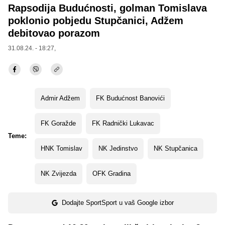
Rapsodija Budućnosti, golman Tomislava
poklonio pobjedu Stupčanici, Adžem
debitovao porazom
31.08.24. - 18:27,
Admir Adžem
FK Budućnost Banovići
FK Goražde
FK Radnički Lukavac
Teme:
HNK Tomislav
NK Jedinstvo
NK Stupčanica
NK Zvijezda
OFK Gradina
Dodajte SportSport u vaš Google izbor