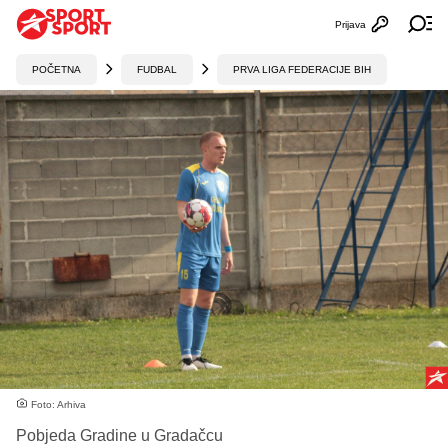
Prijava
Otvori profi
Ot
POČETNA
FUDBAL
PRVA LIGA FEDERACIJE BIH
Foto: Arhiva
Pobjeda Gradine u Gradačcu