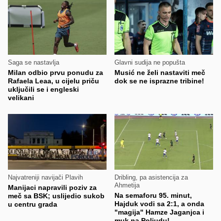
Saga se nastavlja
Glavni sudija ne popušta
Milan odbio prvu ponudu za
Musić ne želi nastaviti meč
Rafaela Leaa, u cijelu priču
dok se ne isprazne tribine!
uključili se i engleski
velikani
Najvatreniji navijači Plavih
Dribling, pa asistencija za
Ahmetija
Manijaci napravili poziv za
Na semaforu 95. minut,
meč sa BSK; uslijedio sukob
Hajduk vodi sa 2:1, a onda
u centru grada
"magija" Hamze Jaganjca i
muk na Poljudu!