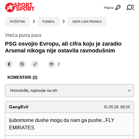
Prijava
Otvori profi
Ot
POČETNA
FUDBAL
UEFA LIGA PRVAKA
Vreća puna para
PSG osvojio Evropu, ali cifra koju je zaradio
Arsenal nikoga nije ostavila ravnodušnim
2
KOMENTARI (2)
Sortiraj
GangEvil
31.05.26. 09:25
ljubomorne dushe mogu da nam ga pushe...FLY
EMIRATES