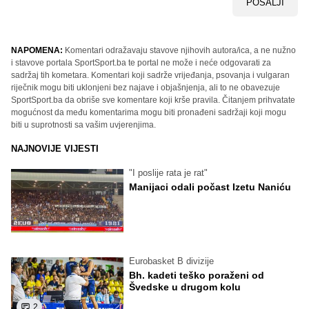
POŠALJI
NAPOMENA:
Komentari odražavaju stavove njihovih autora/ica, a ne nužno
i stavove portala SportSport.ba te portal ne može i neće odgovarati za
sadržaj tih kometara. Komentari koji sadrže vrijeđanja, psovanja i vulgaran
riječnik mogu biti uklonjeni bez najave i objašnjenja, ali to ne obavezuje
SportSport.ba da obriše sve komentare koji krše pravila. Čitanjem prihvatate
mogućnost da među komentarima mogu biti pronađeni sadržaji koji mogu
biti u suprotnosti sa vašim uvjerenjima.
NAJNOVIJE VIJESTI
"I poslije rata je rat"
Manijaci odali počast Izetu Naniću
Eurobasket B divizije
Bh. kadeti teško poraženi od
Švedske u drugom kolu
2