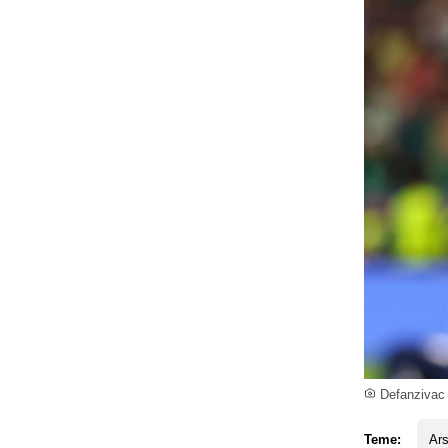
Defanzivac A
Teme:
Ars