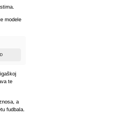
istima.
ite modele
ED
ligaškoj
ava te
znosa, a
tu fudbala.