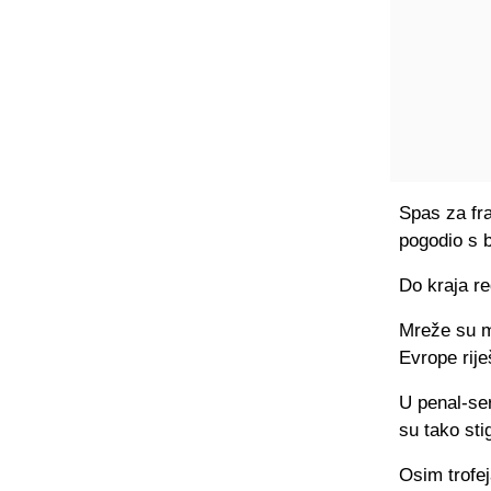
Spas za fr
pogodio s b
Do kraja re
Mreže su mi
Evrope rij
U penal-ser
su tako sti
Osim trofej