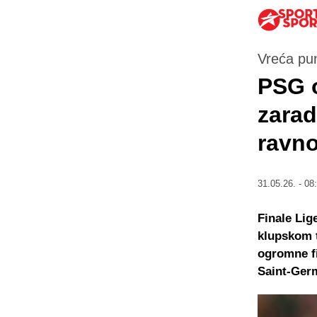
Vreća pu
PSG o
zarad
ravn
31.05.26. - 08
Finale Lig
klupskom t
ogromne fi
Saint-Ger