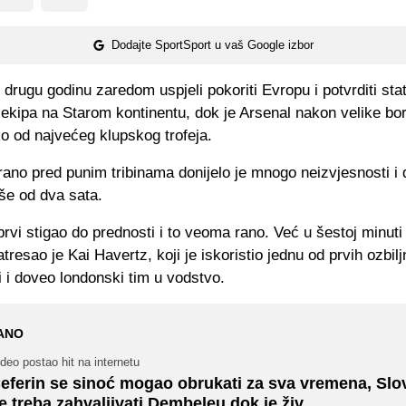
Dodajte SportSport u vaš Google izbor
 drugu godinu zaredom uspjeli pokoriti Evropu i potvrditi sta
 ekipa na Starom kontinentu, dok je Arsenal nakon velike bo
o od najvećeg klupskog trofeja.
rano pred punim tribinama donijelo je mnogo neizvjesnosti i
više od dva sata.
prvi stigao do prednosti i to veoma rano. Već u šestoj minut
resao je Kai Havertz, koji je iskoristio jednu od prvih ozbiljni
 i doveo londonski tim u vodstvo.
ANO
deo postao hit na internetu
eferin se sinoć mogao obrukati za sva vremena, Sl
e treba zahvaljivati Dembeleu dok je živ