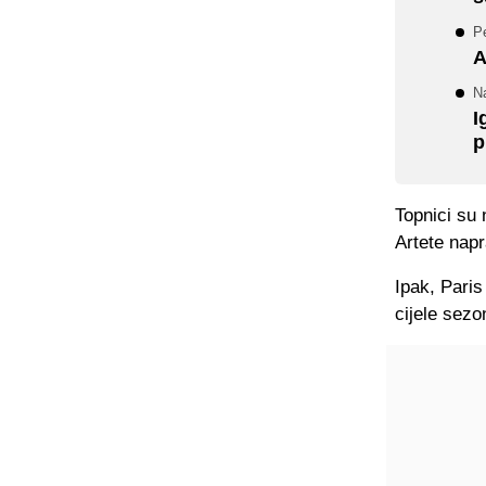
Pe
A
Na
I
p
Topnici su 
Artete napr
Ipak, Paris
cijele sezo