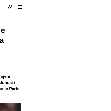
Otvori profil
Otvori meni
je
la
dnijem
donosi i
o je Paris