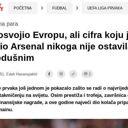
POČETNA
FUDBAL
UEFA LIGA PRVAKA
na para
svojio Evropu, ali cifra koju 
io Arsenal nikoga nije ostavi
odušnim
:51,
Edah Hasanspahić
2
e prvaka još jednom je pokazalo zašto se radi o najvrije
akmičenju na svijetu. Osim prestiža i trofeja, završnica 
nansijske nagrade, a ove godine najveći dio kolača pripa
mainu.