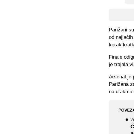
Parižani su
od najjačih
korak kratk
Finale odig
je trajala 
Arsenal je 
Parižana zat
na utakmici
POVEZ
Vi
Č
s