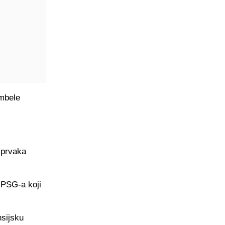
embele
 prvaka
i PSG-a koji
nsijsku