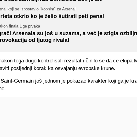
nal koji se ispostavio "kobnim" za Arsenal
rteta otkrio ko je želio šutirati peti penal
kon finala Lige prvaka
grači Arsenala su još u suzama, a već je stigla ozbilj
rovokacija od ljutog rivala!
nakon toga dugo kontrolisali rezultat i činilo se da će ekipa 
aviti posljednji korak ka osvajanju evropske krune.
 Saint-Germain još jednom je pokazao karakter koji ga je kr
ne.