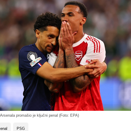
rsenala promašio je ključni penal (Foto: EPA)
enal
PSG