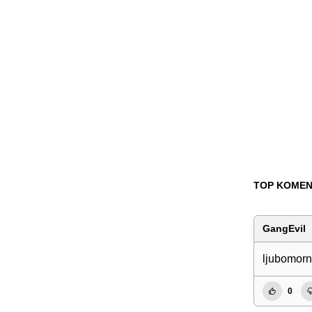
TOP KOMEN
GangEvil
ljubomor
0