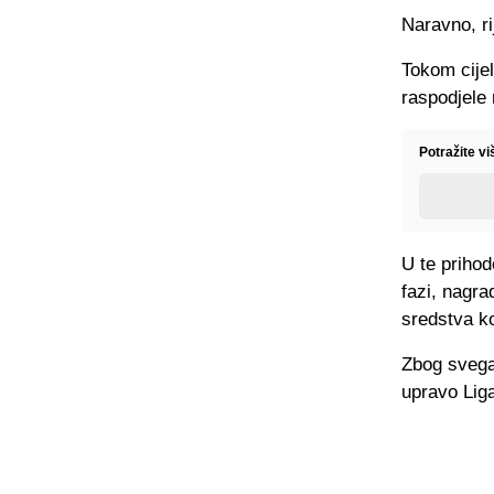
Naravno, ri
Tokom cijel
raspodjele
Potražite v
U te prihod
fazi, nagra
sredstva k
Zbog svega
upravo Liga