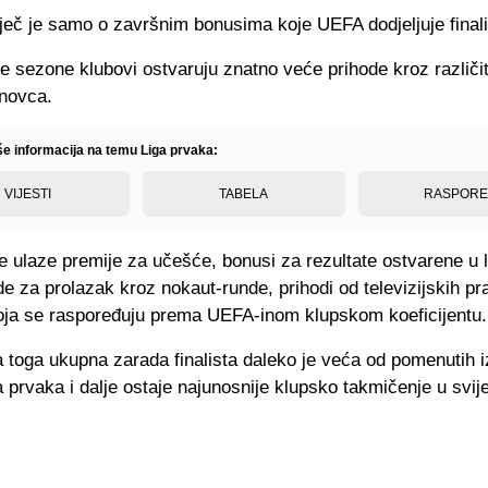
ječ je samo o završnim bonusima koje UEFA dodjeljuje final
e sezone klubovi ostvaruju znatno veće prihode kroz različ
 novca.
iše informacija na temu Liga prvaka:
VIJESTI
TABELA
RASPOR
e ulaze premije za učešće, bonusi za rezultate ostvarene u 
de za prolazak kroz nokaut-runde, prihodi od televizijskih pr
oja se raspoređuju prema UEFA-inom klupskom koeficijentu.
 toga ukupna zarada finalista daleko je veća od pomenutih i
 prvaka i dalje ostaje najunosnije klupsko takmičenje u svije