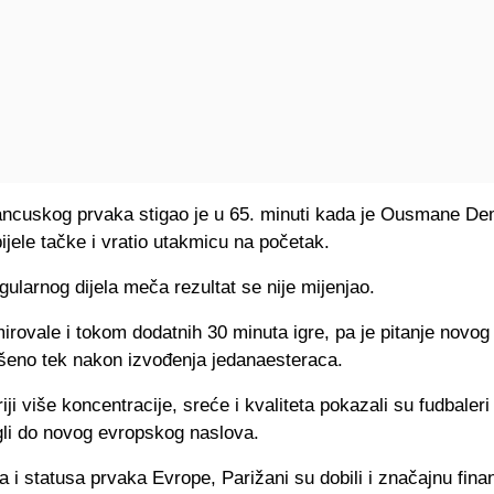
ancuskog prvaka stigao je u 65. minuti kada je Ousmane D
ijele tačke i vratio utakmicu na početak.
gularnog dijela meča rezultat se nije mijenjao.
rovale i tokom dodatnih 30 minuta igre, pa je pitanje novog
ešeno tek nakon izvođenja jedanaesteraca.
iji više koncentracije, sreće i kvaliteta pokazali su fudbaler
gli do novog evropskog naslova.
a i statusa prvaka Evrope, Parižani su dobili i značajnu fina