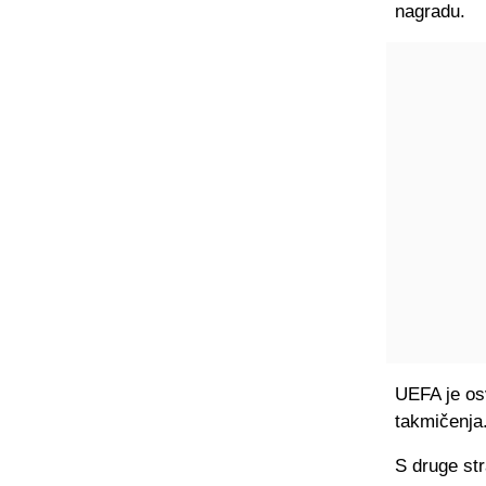
nagradu.
UEFA je osv
takmičenja
S druge str