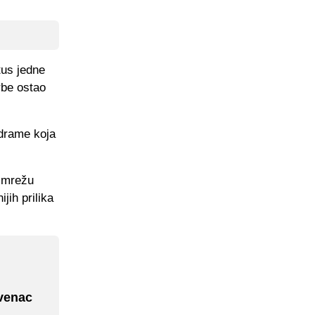
tus jedne
rbe ostao
 drame koja
i mrežu
jih prilika
ovenac