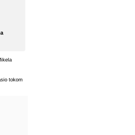
na
Mikela
asio tokom