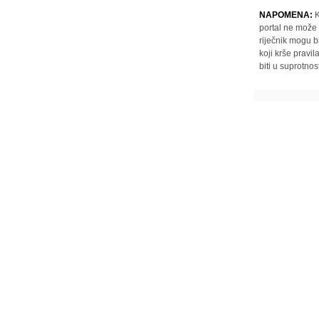
NAPOMENA:
K
portal ne može 
riječnik mogu b
koji krše pravi
biti u suprotnos