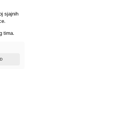
j sjajnih
ce.
g tima.
ED