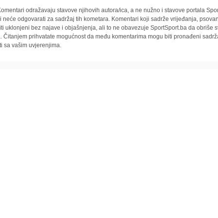
omentari odražavaju stavove njihovih autora/ica, a ne nužno i stavove portala Spor
i neće odgovarati za sadržaj tih kometara. Komentari koji sadrže vrijeđanja, psovan
iti uklonjeni bez najave i objašnjenja, ali to ne obavezuje SportSport.ba da obriše
la. Čitanjem prihvatate mogućnost da među komentarima mogu biti pronađeni sadrža
ti sa vašim uvjerenjima.