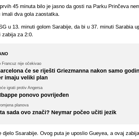
rvih 45 minuta bilo je jasno da gosti na Parku Prinčeva ne
u imali dva gola zaostatka.
G u 13. minuti golom Sarabije, da bi u 37. minuti Sarabia u
i zabija za 2:0.
ANO
o Francuz nije očekivao
arcelona će se riješti Griezmanna nakon samo godi
er imaju veliki plan
će igrati protiv Angersa
bappe ponovo povrijeđen
romjena planova
ta sada ovo znači? Neymar počeo učiti jezik
 je djelo Ssarabije. Ovog puta je uposlio Gueyea, a ovaj zabij