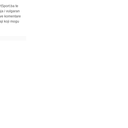
tSport.ba te
ja i vulgaran
 sve komentare
ji koji mogu