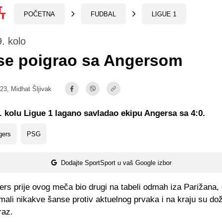
POČETNA
FUDBAL
LIGUE 1
9. kolo
se poigrao sa Angersom
:23,
Midhat Šljivak
. kolu Ligue 1 lagano savladao ekipu Angersa sa 4:0.
gers
PSG
Dodajte SportSport u vaš Google izbor
ers prije ovog meča bio drugi na tabeli odmah iza Parižana,
imali nikakve šanse protiv aktuelnog prvaka i na kraju su doži
raz.