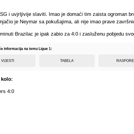
G i uvjrljivije slaviti. Imao je domaći tim zaista ogroman bro
njačio je Neymar sa pokušajima, ali nije imao prave završni
 minuti Brazilac je ipak zabio za 4:0 i zasluženu pobjedu svo
še informacija na temu Ligue 1:
VIJESTI
TABELA
RASPOR
 kolo:
rs 4:0