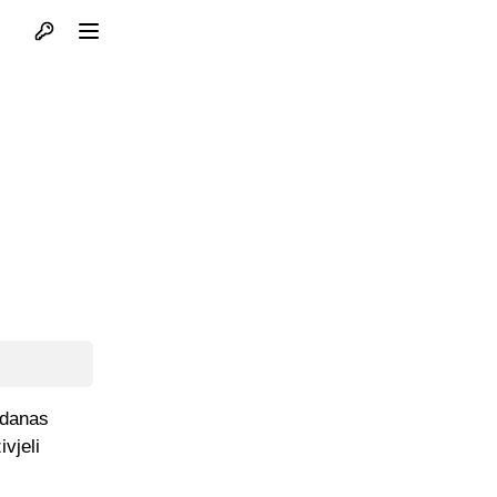
Otvori profil
Otvori meni
 danas
vjeli