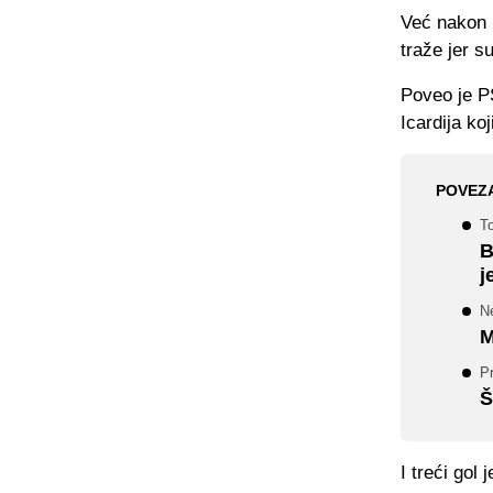
Već nakon p
traže jer s
Poveo je PS
Icardija koj
POVEZ
T
B
j
Ne
M
P
Š
I treći gol