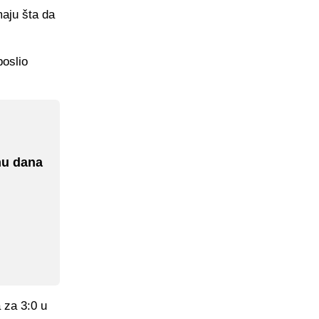
maju šta da
poslio
nu dana
a za 3:0 u