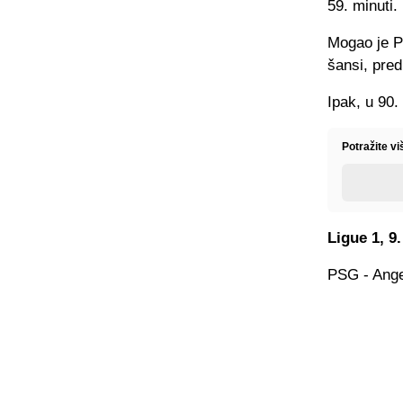
59. minuti.
Mogao je PS
šansi, pred
Ipak, u 90.
Potražite vi
Ligue 1, 9.
PSG - Ange