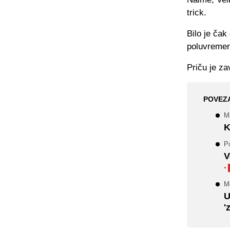
trick.
Bilo je čak
poluvreme
Priču je za
POVEZ
M
K
P
V
·
Me
U
'