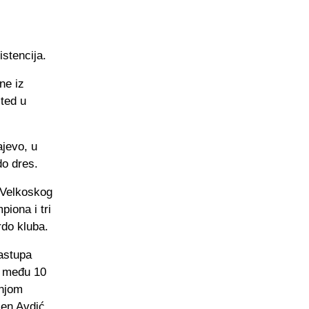
stencija.
ne iz
ted u
ajevo, u
do dres.
 Velkoskog
piona i tri
rdo kluba.
nastupa
e među 10
anjom
len Avdić.