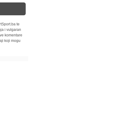
tSport.ba te
ja i vulgaran
 sve komentare
ji koji mogu