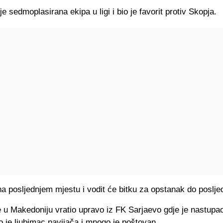
je sedmoplasirana ekipa u ligi i bio je favorit protiv Skopja.
na posljednjem mjestu i vodit će bitku za opstanak do poslje
e u Makedoniju vratio upravo iz FK Sarjaevo gdje je nastupa
o je ljubimac navijača i mnogo je poštovan.