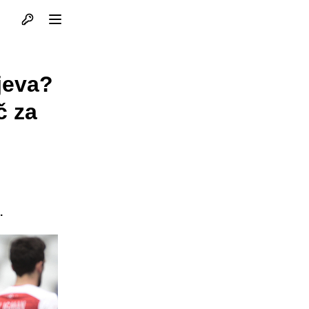
Otvori profil
Otvori meni
ajeva?
č za
.