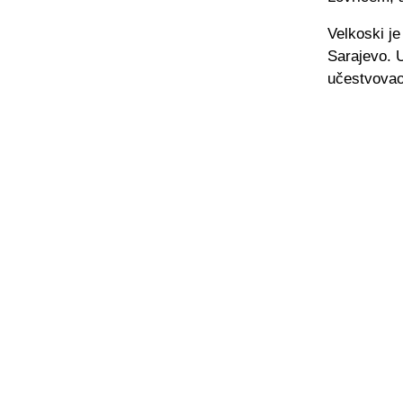
Velkoski je
Sarajevo. U
učestvovao