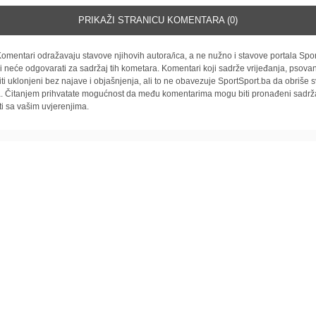
PRIKAŽI STRANICU KOMENTARA (0)
omentari odražavaju stavove njihovih autora/ica, a ne nužno i stavove portala Spor
i neće odgovarati za sadržaj tih kometara. Komentari koji sadrže vrijeđanja, psovan
iti uklonjeni bez najave i objašnjenja, ali to ne obavezuje SportSport.ba da obriše
la. Čitanjem prihvatate mogućnost da među komentarima mogu biti pronađeni sadrža
ti sa vašim uvjerenjima.