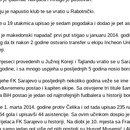
ju je napustio klub te se vratio u Rabotnički.
 u 19 utakmica upisao je sedam pogodaka i dodao je pet asi
 je makedonski napadač prvi put stigao u januaru 2014. godi
 da bi nakon 2 godine ostvario transfer u ekipu Incheon Uni
ji.
eseci provedenih u Južnoj Koreji i Tajlandu vratio se u Sar
 godine, i sa mnogo uspjeha u posljednjih 5 godina nosio bor
jehe FK Sarajevo u posljednjih nekoliko godina veže se ime
eđuvremenu postao i kapiten ekipe. Sa osvojene tri titule šam
a BiH postao je jedan od najtrofejnijih fudbalera u historiji bo
e 1. marta 2014. godine protiv Čelika i od tada upisao 235 
64 gola i upisavši 44 asistencije. Sa ovim učinkom dospio j
trijelaca FK Sarajevo u historiji. Na diobi je 10. mjesta sa Fr
 samo jedan gol više od njih postigli su Husref Musemić i A