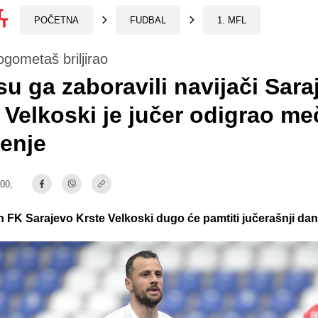
POČETNA
FUDBAL
1. MFL
ogometaš briljirao
 su ga zaboravili navijači Sar
 Velkoski je jučer odigrao me
enje
:00,
n FK Sarajevo Krste Velkoski dugo će pamtiti jučerašnji dan