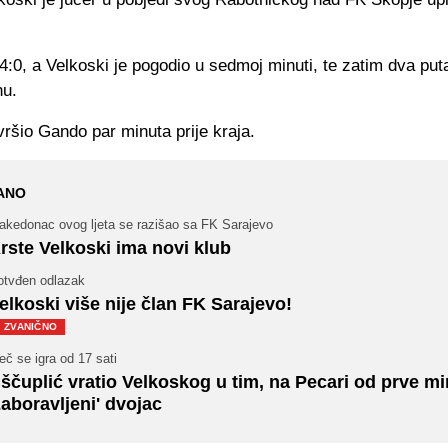
 4:0, a Velkoski je pogodio u sedmoj minuti, te zatim dva pu
nu.
vršio Gando par minuta prije kraja.
ANO
akedonac ovog ljeta se razišao sa FK Sarajevo
rste Velkoski ima novi klub
otvđen odlazak
elkoski više nije član FK Sarajevo!
ZVANIČNO
č se igra od 17 sati
ščuplić vratio Velkoskog u tim, na Pecari od prve mi
zaboravljeni' dvojac