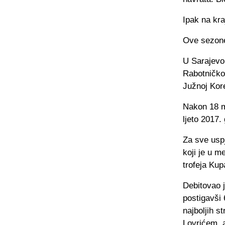
Ipak na kra
Ove sezone
U Sarajevo
Rabotničkog
Južnoj Kore
Nakon 18 mj
ljeto 2017.
Za sve usp
koji je u m
trofeja Kup
Debitovao j
postigavši 
najboljih s
Lovrićem, a