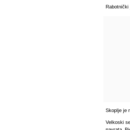
Rabotnički 
Skoplje je 
Velkoski s
navrata. Bi