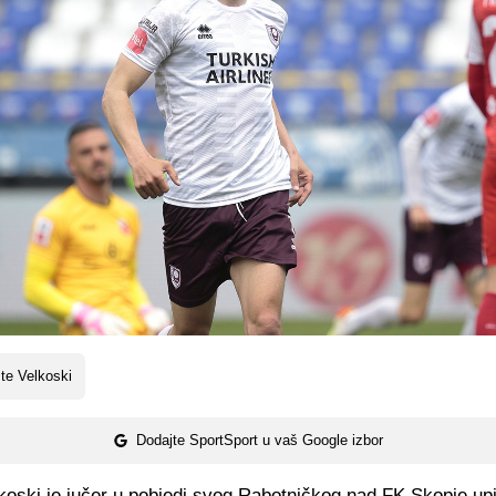
te Velkoski
Dodajte SportSport u vaš Google izbor
koski je jučer u pobjedi svog Rabotničkog nad FK Skopje up