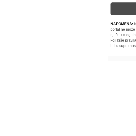
NAPOMENA:
K
portal ne može 
riječnik mogu b
koji krše pravi
biti u suprotnos