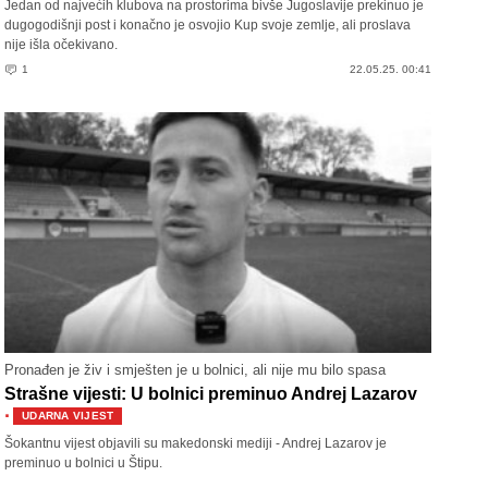
Jedan od najvećih klubova na prostorima bivše Jugoslavije prekinuo je
dugogodišnji post i konačno je osvojio Kup svoje zemlje, ali proslava
nije išla očekivano.
1
22.05.25. 00:41
Pronađen je živ i smješten je u bolnici, ali nije mu bilo spasa
Strašne vijesti: U bolnici preminuo Andrej Lazarov
·
UDARNA VIJEST
Šokantnu vijest objavili su makedonski mediji - Andrej Lazarov je
preminuo u bolnici u Štipu.