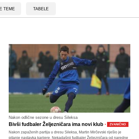
E TEME
TABELE
Nakon odlične sezone u dresu Sileksa
·
Bivši fudbaler Željezničara ima novi klub
ZVANIČNO
Nakon zapaženih partija u dresu Sileksa, Martin Mirčevski riješio je
pitanje nastavka karijere. Nekadašnji fudbaler Željezničara od naredne