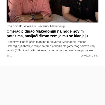
Prvi čovjek Saveza u Sjevernoj Makedoniji
Omeragić digao Makedoniju na noge novim
potezima, navijači širom zemlje mu se klanjaju
Predstavnik bošnjačke manjine u Sjevernoj Makedoniji, Masar
Omeragić, izabran je ranije za predsjednika Nogometnog saveza u toj
zemlji (FSM) i za kratko vrijeme uspio da napravi značajne promjene.
1
06.08.25. 23:47