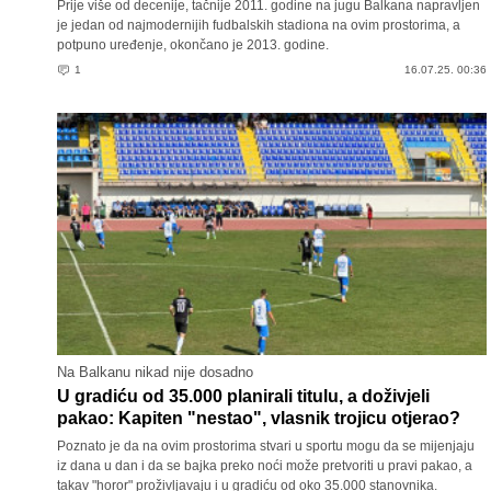
Prije više od decenije, tačnije 2011. godine na jugu Balkana napravljen
je jedan od najmodernijih fudbalskih stadiona na ovim prostorima, a
potpuno uređenje, okončano je 2013. godine.
1
16.07.25. 00:36
Na Balkanu nikad nije dosadno
U gradiću od 35.000 planirali titulu, a doživjeli
pakao: Kapiten "nestao", vlasnik trojicu otjerao?
Poznato je da na ovim prostorima stvari u sportu mogu da se mijenjaju
iz dana u dan i da se bajka preko noći može pretvoriti u pravi pakao, a
takav "horor" proživljavaju i u gradiću od oko 35.000 stanovnika.