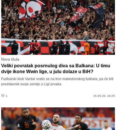
Nova titula
Veliki povratak posrnulog diva sa Balkana: U timu
dvije ikone Wwin lige, u julu dolaze u BiH?
Fudbalski klub Vardar vratio se na tron makedonskog fudbala, pa će biti
predstavnik svoje zemlje u Ligi prvaka.
1
15.05.26. 19:25