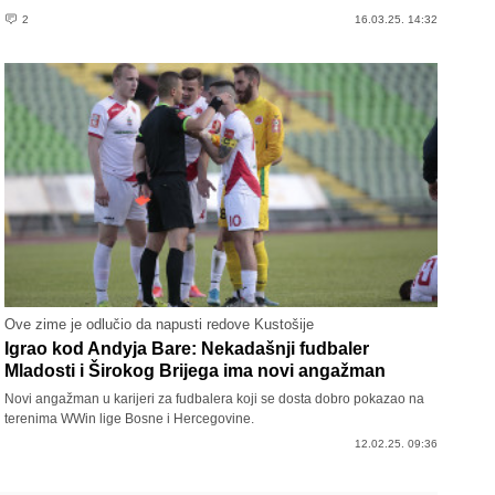
2
16.03.25. 14:32
Ove zime je odlučio da napusti redove Kustošije
Igrao kod Andyja Bare: Nekadašnji fudbaler
Mladosti i Širokog Brijega ima novi angažman
Novi angažman u karijeri za fudbalera koji se dosta dobro pokazao na
terenima WWin lige Bosne i Hercegovine.
12.02.25. 09:36