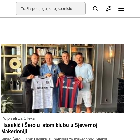
Otvori profil
Pretraga
Otvori
Potpisali za Sileks
Hasukić i Šero u istom klubu u Sjevernoj
Makedoniji
Nihad Šero i Esmir Hasukić su potpisali za makedonski Sileks!