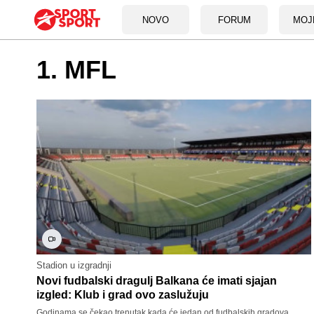
NOVO
FORUM
MOJ
1. MFL
Stadion u izgradnji
Novi fudbalski dragulj Balkana će imati sjajan
izgled: Klub i grad ovo zaslužuju
Godinama se čekao trenutak kada će jedan od fudbalskih gradova