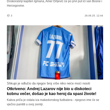
Doskorašnji kapiten Igmana, Amer Drljević će po prvi put ići van Bosne i
Hercegovine.
3
26.06.25. 12:44
Shkupi je odlučio da njegov broj više niko neće moći nositi
Otkriveno: Andrej Lazarov nije bio u diskoteci
kobnu večer, došao je kao heroj da spasi živote!
Kakva priča je ostala iza makedonskog fudbalera - njegovo ime će se
vječno pamtiti u ovoj zemlji.