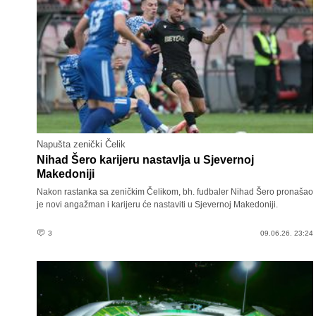
Napušta zenički Čelik
Nihad Šero karijeru nastavlja u Sjevernoj
Makedoniji
Nakon rastanka sa zeničkim Čelikom, bh. fudbaler Nihad Šero pronašao
je novi angažman i karijeru će nastaviti u Sjevernoj Makedoniji.
3
09.06.26. 23:24