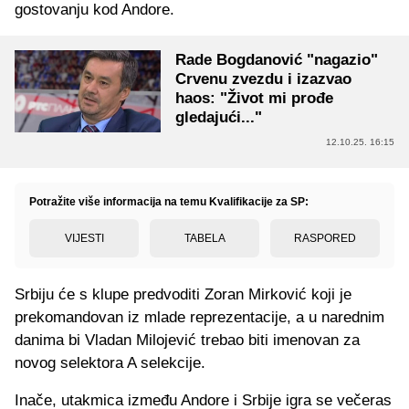
gostovanju kod Andore.
Rade Bogdanović "nagazio"
Crvenu zvezdu i izazvao
haos: "Život mi prođe
gledajući..."
12.10.25. 16:15
Potražite više informacija na temu Kvalifikacije za SP:
VIJESTI
TABELA
RASPORED
Srbiju će s klupe predvoditi Zoran Mirković koji je
prekomandovan iz mlade reprezentacije, a u narednim
danima bi Vladan Milojević trebao biti imenovan za
novog selektora A selekcije.
Inače, utakmica između Andore i Srbije igra se večeras