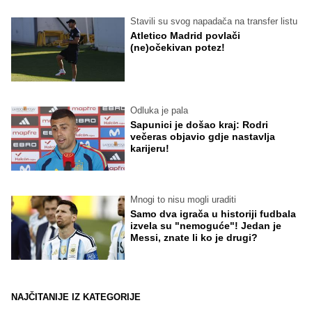
Stavili su svog napadača na transfer listu
Atletico Madrid povlači
(ne)očekivan potez!
Odluka je pala
Sapunici je došao kraj: Rodri
večeras objavio gdje nastavlja
karijeru!
Mnogi to nisu mogli uraditi
Samo dva igrača u historiji fudbala
izvela su "nemoguće"! Jedan je
Messi, znate li ko je drugi?
NAJČITANIJE IZ KATEGORIJE