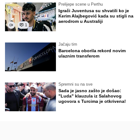
Prelijepe scene u Perthu
Igrači Juventusa su shvatili ko je
Kerim Alajbegović kada su stigli na
aerodrom u Australiji
1
Jačaju tim
Barcelona oborila rekord novim
ulaznim transferom
Spremni su na sve
Sada je jasno zašto je došao:
"Luda" klauzula iz Salahovog
ugovora s Turcima je otkrivena!