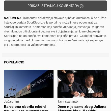
PRIKAŽI STRANICU KOMENTARA (0)
NAPOMENA:
Komentari odražavaju stavove njihovih autora/ica, a ne nužno
i stavove portala SportSport.ba te portal ne može i neće odgovarati za
sadržaj tih kometara. Komentari koji sadrže vrijeđanja, psovanja i vulgaran
riječnik mogu biti uklonjeni bez najave i objašnjenja, ali to ne obavezuje
SportSport.ba da obriše sve komentare koji krše pravila. Čitanjem prihvatate
mogućnost da među komentarima mogu biti pronađeni sadržaji koji mogu
biti u suprotnosti sa vašim uvjerenjima.
POPULARNO
Jačaju tim
Tajni sastanak
Barcelona oborila rekord
Deco nije samo zbog Juliana
novim ulaznim transferom
Alvareza bio u Madridu,