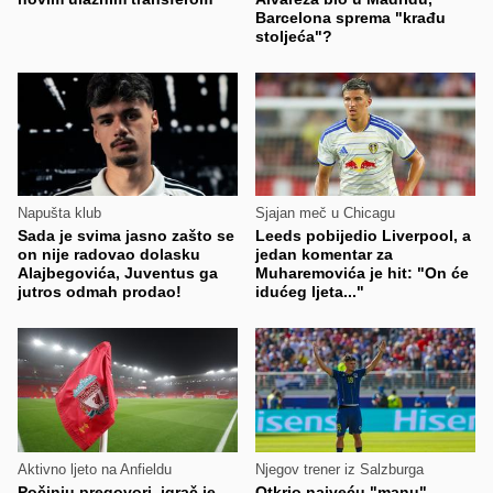
Barcelona sprema "krađu
stoljeća"?
Napušta klub
Sjajan meč u Chicagu
Sada je svima jasno zašto se
Leeds pobijedio Liverpool, a
on nije radovao dolasku
jedan komentar za
Alajbegovića, Juventus ga
Muharemovića je hit: "On će
jutros odmah prodao!
idućeg ljeta..."
Aktivno ljeto na Anfieldu
Njegov trener iz Salzburga
Počinju pregovori, igrač je
Otkrio najveću "manu"