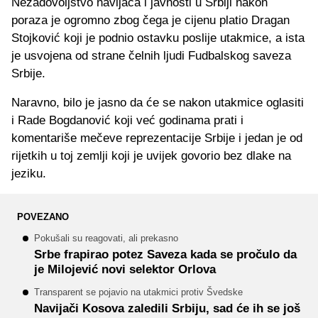
Nezadovoljstvo navijača i javnosti u Srbiji nakon
poraza je ogromno zbog čega je cijenu platio Dragan
Stojković koji je podnio ostavku poslije utakmice, a ista
je usvojena od strane čelnih ljudi Fudbalskog saveza
Srbije.
Naravno, bilo je jasno da će se nakon utakmice oglasiti
i Rade Bogdanović koji već godinama prati i
komentariše mečeve reprezentacije Srbije i jedan je od
rijetkih u toj zemlji koji je uvijek govorio bez dlake na
jeziku.
POVEZANO
Pokušali su reagovati, ali prekasno
Srbe frapirao potez Saveza kada se pročulo da
je Milojević novi selektor Orlova
Transparent se pojavio na utakmici protiv Švedske
Navijači Kosova zaledili Srbiju, sad će ih se još