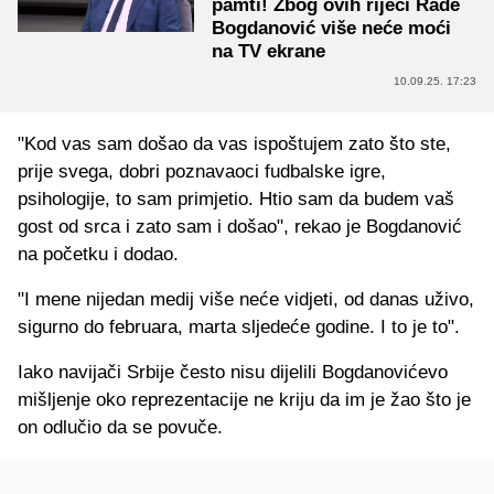
pamti! Zbog ovih riječi Rade
Bogdanović više neće moći
na TV ekrane
10.09.25. 17:23
"Kod vas sam došao da vas ispoštujem zato što ste,
prije svega, dobri poznavaoci fudbalske igre,
psihologije, to sam primjetio. Htio sam da budem vaš
gost od srca i zato sam i došao", rekao je Bogdanović
na početku i dodao.
"I mene nijedan medij više neće vidjeti, od danas uživo,
sigurno do februara, marta sljedeće godine. I to je to".
Iako navijači Srbije često nisu dijelili Bogdanovićevo
mišljenje oko reprezentacije ne kriju da im je žao što je
on odlučio da se povuče.