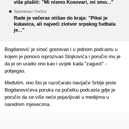
više plašiti: "Mi nismo Kosovari, mi smo..."
Spomenuo i Vučića
Rade je večeras otišao do kraja: "Piksi je
kukavica, ali najveći zlotvor srpskog fudbala
je..."
Bogdanović je sinoć gostovao i u jednom podcastu u
kojem je ponovo isprozivao Stojkovića i poručio mu je
da je on uradio ono kao i uvijek kada "zagusti" -
pobjegao.
Međutim, ono što je razočaralo navijače Srbije jeste
Bogdanovićeva poruka na početku podcasta gdje je
poručio da se više neće pojavljivati u medijima u
narednim mjesecima.