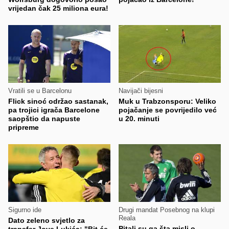
vrijedan čak 25 miliona eura!
Vratili se u Barcelonu
Navijači bijesni
Flick sinoć održao sastanak,
Muk u Trabzonsporu: Veliko
pa trojici igrača Barcelone
pojačanje se povrijedilo već
saopštio da napuste
u 20. minuti
pripreme
Sigurno ide
Drugi mandat Posebnog na klupi
Reala
Dato zeleno svjetlo za
Pitali su ga šta misli o
transfer Jove Lukića: "Bit će