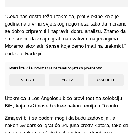
“Čeka nas dosta teža utakmica, protiv ekipe koja je
godinama u vrhu svjetskog nogometa, tako da moramo
se dobro pripremiti i napraviti dobru analizu. Znamo da
su iskusni, da znaju igrati na ovakvim natjecanjima.
Moramo iskoristiti šanse koje ćemo imati na utakmici,”
dodao je Radeljić.
Potražite više informacija na temu Svjetsko prvenstvo:
VIJESTI
TABELA
RASPORED
Utakmica u Los Angelesu biće pravi test za selekciju
BiH, koja traži nove bodove nakon remija u Torontu.
Zmajevi bi i sa bodom mogli da budu zadovoljni, a
nakon Švicarske igrat će 24. juna protiv Katara, tako da
smo u svakom slučaju i dalje u igri za drugi krug.