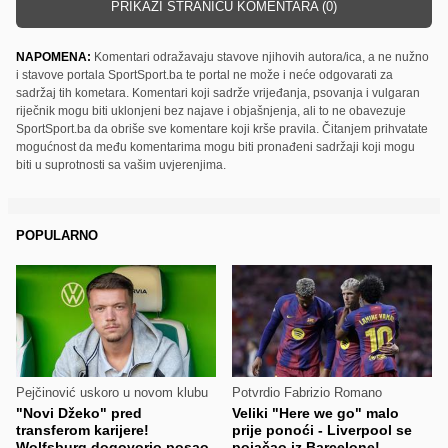
PRIKAŽI STRANICU KOMENTARA (0)
NAPOMENA:
Komentari odražavaju stavove njihovih autora/ica, a ne nužno
i stavove portala SportSport.ba te portal ne može i neće odgovarati za
sadržaj tih kometara. Komentari koji sadrže vrijeđanja, psovanja i vulgaran
riječnik mogu biti uklonjeni bez najave i objašnjenja, ali to ne obavezuje
SportSport.ba da obriše sve komentare koji krše pravila. Čitanjem prihvatate
mogućnost da među komentarima mogu biti pronađeni sadržaji koji mogu
biti u suprotnosti sa vašim uvjerenjima.
POPULARNO
Pejčinović uskoro u novom klubu
Potvrdio Fabrizio Romano
"Novi Džeko" pred
Veliki "Here we go" malo
transferom karijere!
prije ponoći - Liverpool se
Wolfsburg dogovorio posao
pojačao iz Barcelone!