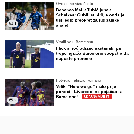
Ovo se ne viđa često
Bosanac Malik Tubić junak
Schalkea: Gubili su 4:0, a onda je
uslijedio preokret za fudbalske
1
anale!
Vratili se u Barcelonu
Flick sinoć održao sastanak, pa
trojici igrača Barcelone saopštio da
napuste pripreme
Potvrdio Fabrizio Romano
Veliki "Here we go" malo prije
ponoći - Liverpool se pojačao iz
·
Barcelone!
UDARNA VIJEST
2