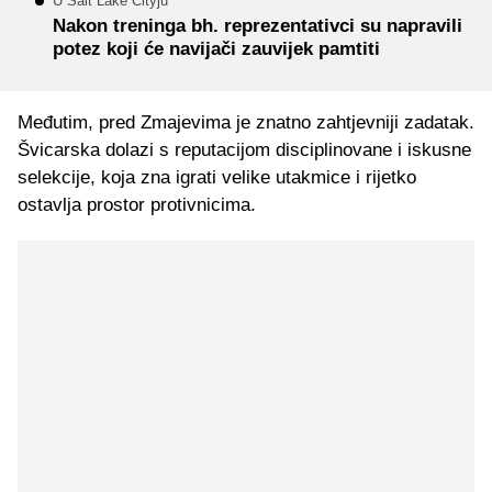
U Salt Lake Cityju
Nakon treninga bh. reprezentativci su napravili
potez koji će navijači zauvijek pamtiti
Međutim, pred Zmajevima je znatno zahtjevniji zadatak.
Švicarska dolazi s reputacijom disciplinovane i iskusne
selekcije, koja zna igrati velike utakmice i rijetko
ostavlja prostor protivnicima.