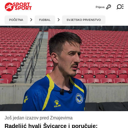
Prijava
Otvori profi
Ot
POČETNA
FUDBAL
SVJETSKO PRVENSTVO
Još jedan izazov pred Zmajevima
Radeljić hvali Švicarce i poručuje: