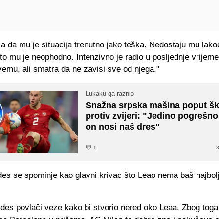
a da mu je situacija trenutno jako teška. Nedostaju mu lakoć
to mu je neophodno. Intenzivno je radio u posljednje vrijeme
emu, ali smatra da ne zavisi sve od njega."
Lukaku ga raznio
Snažna srpska mašina poput šk
protiv zvijeri: "Jedino pogrešno
on nosi naš dres"
1
3
es se spominje kao glavni krivac što Leao nema baš najbolj
des povlači veze kako bi stvorio nered oko Leaa. Zbog toga