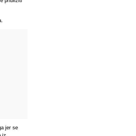
približiti
a.
ga jer se
 iz