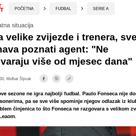
POČETNA
FUDBAL
SERIE A
tna situacija
 velike zvijezde i trenera, sv
ava poznati agent: "Ne
varaju više od mjesec dana"
:00,
Midhat Šljivak
ve sezone ne igra najbolji fudbal. Paulo Fonseca nije do
onerima, pa se sve više spominje njegov odlazak iz klu
oblem činjenica to što Fonseca ne razgovara s velikom z
Leaom.