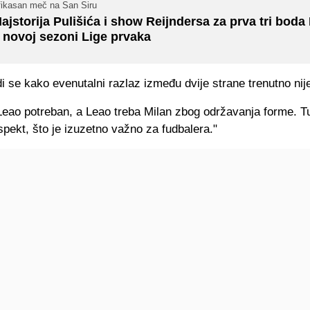
fikasan meč na San Siru
ajstorija Pulišića i show Reijndersa za prva tri boda
 novoj sezoni Lige prvaka
i se kako evenutalni razlaz između dvije strane trenutno nije
Leao potreban, a Leao treba Milan zbog održavanja forme. Tu
aspekt, što je izuzetno važno za fudbalera."