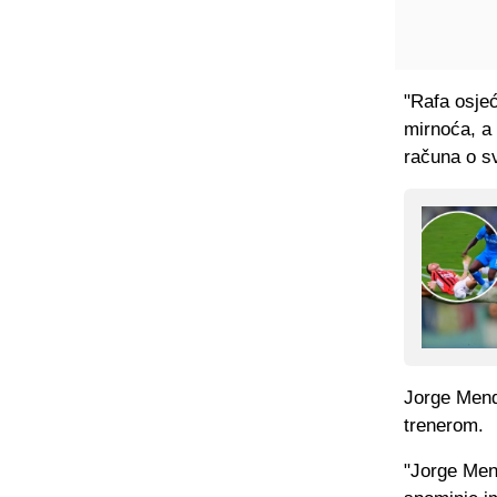
"Rafa osjeć
mirnoća, a 
računa o sv
Jorge Mend
trenerom.
"Jorge Men