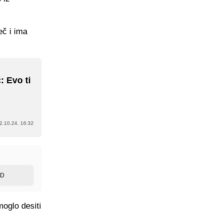
eč i ima
: Evo ti
2.10.24. 16:32
ED
moglo desiti