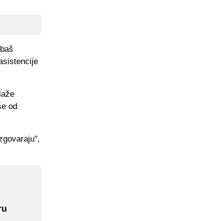
 baš
asistencije
laže
še od
zgovaraju",
ru