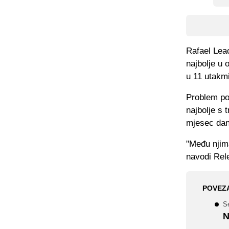
Rafael Leao
najbolje u 
u 11 utakmi
Problem po
najbolje s
mjesec dan
"Među njima
navodi Rel
POVEZ
Se
N