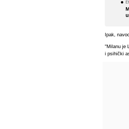
E
M
u
Ipak, navod
"Milanu je 
i psihički 