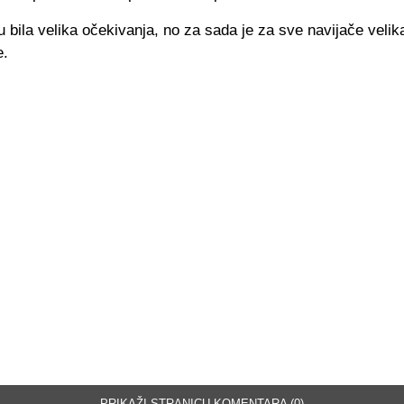
 bila velika očekivanja, no za sada je za sve navijače velik
e.
PRIKAŽI STRANICU KOMENTARA (0)