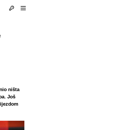
Otvori profil
Otvori meni
e
nio ništa
ba. Još
vijezdom