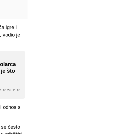
a igre i
, vodio je
olarca
 je što
1.10.24. 11:10
i odnos s
 se često