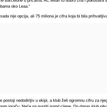
e Barcelone u pričama. AC Milan to dobro zna i pokušava se 
obama oko Leaa."
ada nije opcija, ali 75 miliona je cifra koja bi bila prihvatljiv
e postoji nedodirljiv u ekipi, a klub želi ogromnu cifru za nje
čnom igraču. Neće ga pustiti ispod cijene. Do danas klub niko