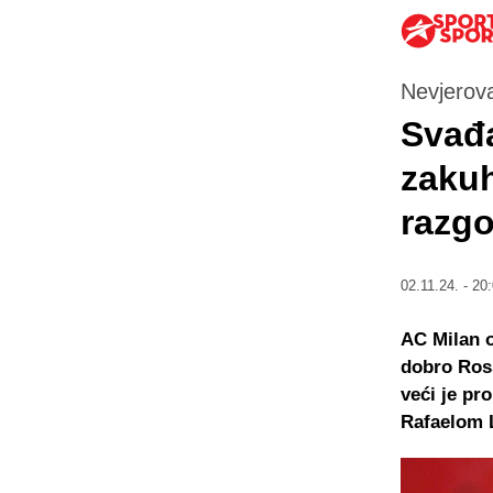
Nevjerova
Svađa
zakuh
razgo
02.11.24. - 20
AC Milan o
dobro Ross
veći je pr
Rafaelom 