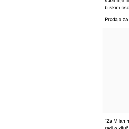
spominje im
bliskim os
Prodaja za s
"Za Milan n
radi o klju