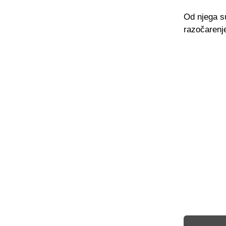
Od njega su
razočarenj