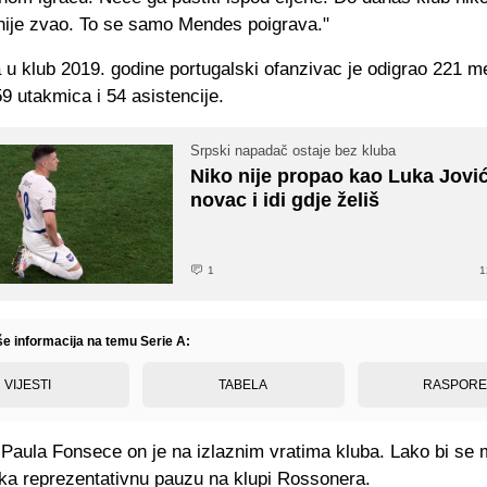
nije zvao. To se samo Mendes poigrava."
u klub 2019. godine portugalski ofanzivac je odigrao 221 m
9 utakmica i 54 asistencije.
Srpski napadač ostaje bez kluba
Niko nije propao kao Luka Jović
novac i idi gdje želiš
1
1
še informacija na temu Serie A:
VIJESTI
TABELA
RASPOR
 Paula Fonsece on je na izlaznim vratima kluba. Lako bi se 
ka reprezentativnu pauzu na klupi Rossonera.