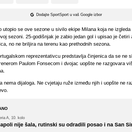
Dodajte SportSport u vaš Google izbor
 utopio se ove sezone u sivilo ekipe Milana koja ne izgleda
ovoj sezoni. 25-godišnjak je zabio jedan gol i upisao je četiri 
ca, no ne briljira na terenu kao prethodnih sezona.
rtugalskom reprezentativcu predstavlja činjenica da se ne s
 trenerom Paulom Fonsecom i dvojac uopšte ne razgovara vi
a.
 nema dijaloga. Ne cvjetaju ruže između njih i uopšte ne ra
evo.
ANO
ria A, 10. kolo
apoli nije šala, rutinski su odradili posao i na San Si