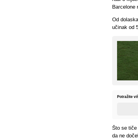
Barcelone 
Od dolaska 
učinak od 5
Potražite vi
Što se tiče
da ne doče