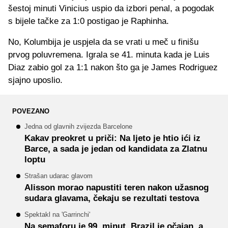
šestoj minuti Vinicius uspio da izbori penal, a pogodak
s bijele tačke za 1:0 postigao je Raphinha.
No, Kolumbija je uspjela da se vrati u meč u finišu
prvog poluvremena. Igrala se 41. minuta kada je Luis
Diaz zabio gol za 1:1 nakon što ga je James Rodriguez
sjajno uposlio.
POVEZANO
Jedna od glavnih zvijezda Barcelone
Kakav preokret u priči: Na ljeto je htio ići iz
Barce, a sada je jedan od kandidata za Zlatnu
loptu
Strašan udarac glavom
Alisson morao napustiti teren nakon užasnog
sudara glavama, čekaju se rezultati testova
Spektakl na 'Garrinchi'
Na semaforu je 99. minut, Brazil je očajan, a