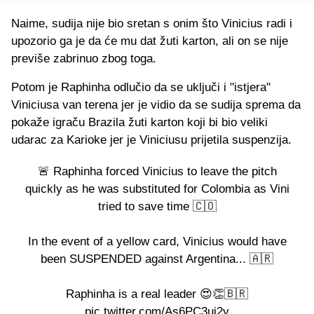
Naime, sudija nije bio sretan s onim što Vinicius radi i
upozorio ga je da će mu dat žuti karton, ali on se nije
previše zabrinuo zbog toga.
Potom je Raphinha odlučio da se uključi i "istjera"
Viniciusa van terena jer je vidio da se sudija sprema da
pokaže igraču Brazila žuti karton koji bi bio veliki
udarac za Karioke jer je Viniciusu prijetila suspenzija.
🚨 Raphinha forced Vinicius to leave the pitch
quickly as he was substituted for Colombia as Vini
tried to save time 🇨🇴
In the event of a yellow card, Vinicius would have
been SUSPENDED against Argentina... 🇦🇷
Raphinha is a real leader 😍👏🇧🇷
pic.twitter.com/As6PC3uj2y