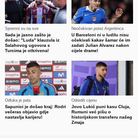
Spremni su na sve
Neočekivan potez Argentinca
Sada je jasno zašto je
U Barceloni ni u ludilu nisu
došao: "Luda" klauzula iz
očekivali kakav šamar će im
Salahovog ugovora s
zadati Julian Alvarez nakon
Turcima je otkrivena!
cijele drame!
Odluka je pala
Odredili cijenu
Sapunici je došao kraj: Rodri
Jovo Lukić puni kasu Cluja,
večeras objavio gdje
Rumuni već pišu o
nastavlja karijeru!
historijskom transferu našeg
Zmaja