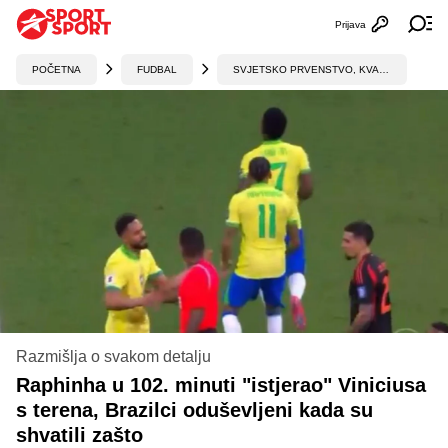
Prijava
Otvori profi
Ot
POČETNA
FUDBAL
SVJETSKO PRVENSTVO, KVALIFIKACIJE, CONCACAF
Razmišlja o svakom detalju
Raphinha u 102. minuti "istjerao" Viniciusa
s terena, Brazilci oduševljeni kada su
shvatili zašto