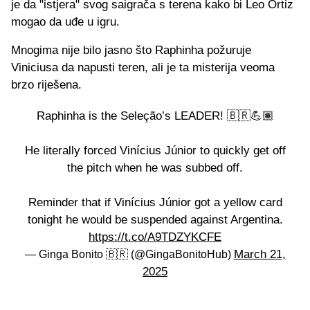
je da "istjera" svog saigrača s terena kako bi Leo Ortiz
mogao da uđe u igru.
Mnogima nije bilo jasno što Raphinha požuruje
Viniciusa da napusti teren, ali je ta misterija veoma
brzo riješena.
Raphinha is the Seleção’s LEADER! 🇧🇷💪🏽
He literally forced Vinícius Júnior to quickly get off
the pitch when he was subbed off.
Reminder that if Vinícius Júnior got a yellow card
tonight he would be suspended against Argentina.
https://t.co/A9TDZYKCFE
March 21,
— Ginga Bonito 🇧🇷 (@GingaBonitoHub)
2025