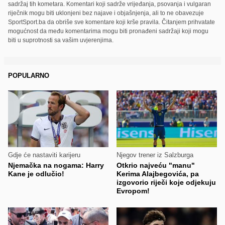
sadržaj tih kometara. Komentari koji sadrže vrijeđanja, psovanja i vulgaran
riječnik mogu biti uklonjeni bez najave i objašnjenja, ali to ne obavezuje
SportSport.ba da obriše sve komentare koji krše pravila. Čitanjem prihvatate
mogućnost da među komentarima mogu biti pronađeni sadržaji koji mogu
biti u suprotnosti sa vašim uvjerenjima.
POPULARNO
Gdje će nastaviti karijeru
Njegov trener iz Salzburga
Njemačka na nogama: Harry
Otkrio najveću "manu"
Kane je odlučio!
Kerima Alajbegovića, pa
izgovorio riječi koje odjekuju
Evropom!