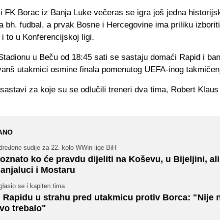
i FK Borac iz Banja Luke večeras se igra još jedna historijs
 bh. fudbal, a prvak Bosne i Hercegovine ima priliku izborit
 i to u Konferencijskoj ligi.
Stadionu u Beču od 18:45 sati se sastaju domaći Rapid i ban
vanš utakmici osmine finala pomenutog UEFA-inog takmičen
sastavi za koje su se odlučili treneri dva tima, Robert Klaus
ANO
dređene sudije za 22. kolo WWin lige BiH
oznato ko će pravdu dijeliti na Koševu, u Bijeljini, ali
anjaluci i Mostaru
lasio se i kapiten tima
 Rapidu u strahu pred utakmicu protiv Borca: "Nije
vo trebalo"