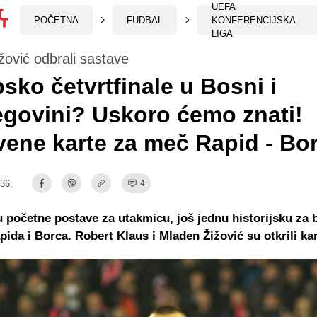
UEFA
POČETNA
FUDBAL
KONFERENCIJSKA
LIGA
ižović odbrali sastave
sko četvrtfinale u Bosni i
govini? Uskoro ćemo znati!
vene karte za meč Rapid - Bo
:36,
4
 početne postave za utakmicu, još jednu historijsku za b
ida i Borca. Robert Klaus i Mladen Žižović su otkrili kar