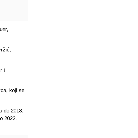
uer,
ržić,
r i
ca, koji se
u do 2018.
do 2022.