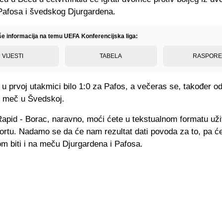
Pafosa i švedskog Djurgardena.
iše informacija na temu UEFA Konferencijska liga:
VIJESTI
TABELA
RASPOR
 u prvoj utakmici bilo 1:0 za Pafos, a večeras se, također o
š meč u Švedskoj.
apid - Borac, naravno, moći ćete u tekstualnom formatu uživ
ortu. Nadamo se da će nam rezultat dati povoda za to, pa 
m biti i na meču Djurgardena i Pafosa.