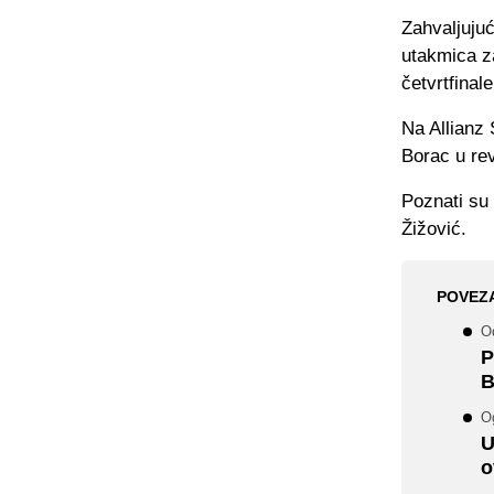
Zahvaljujuć
utakmica za
četvrtfinale
Na Allianz 
Borac u re
Poznati su 
Žižović.
POVEZ
O
P
B
Og
U
o