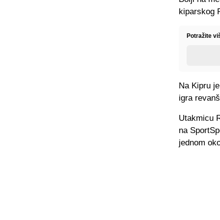
kiparskog 
Potražite v
Na Kipru je
igra revan
Utakmicu R
na SportSp
jednom oko