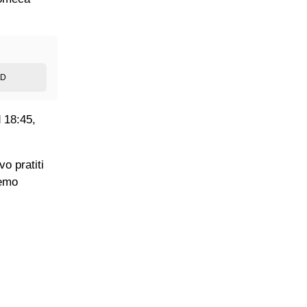
ED
d 18:45,
o pratiti
ćemo