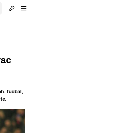
Otvori profil
Otvori meni
rac
h. fudbal,
te.