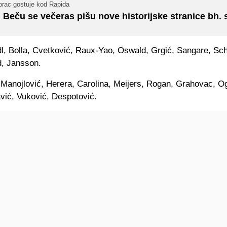
orac gostuje kod Rapida
 Beču se večeras pišu nove historijske stranice bh. 
, Bolla, Cvetković, Raux-Yao, Oswald, Grgić, Sangare, Sch
, Jansson.
Manojlović, Herera, Carolina, Meijers, Rogan, Grahovac, Og
avić, Vuković, Despotović.