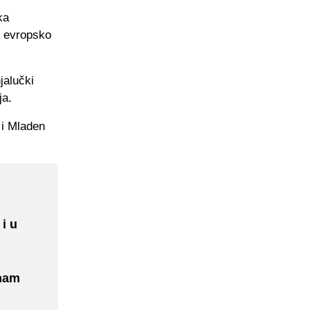
ka
i evropsko
jalučki
ja.
 i Mladen
 i u
 nam