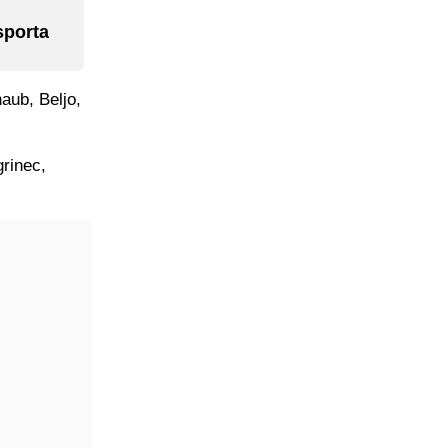
sporta
aub, Beljo,
rinec,