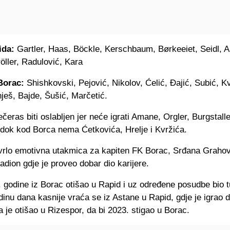
ida:
Gartler, Haas, Böckle, Kerschbaum, Børkeeiet, Seidl, A
öller, Radulović, Kara
Borac:
Shishkovski, Pejović, Nikolov, Ćelić, Đajić, Subić, Kv
ješ, Bajde, Šušić, Marčetić.
čeras biti oslabljen jer neće igrati Amane, Orgler, Burgstalle
dok kod Borca nema Ćetkovića, Hrelje i Kvržića.
 vrlo emotivna utakmica za kapiten FK Borac, Srđana Grahov
adion gdje je proveo dobar dio karijere.
 godine iz Borac otišao u Rapid i uz određene posudbe bio t
inu dana kasnije vraća se iz Astane u Rapid, gdje je igrao 
 je otišao u Rizespor, da bi 2023. stigao u Borac.