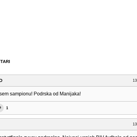
TARI
CO
13
sem sampionu! Podrska od Manijaka!
1
13