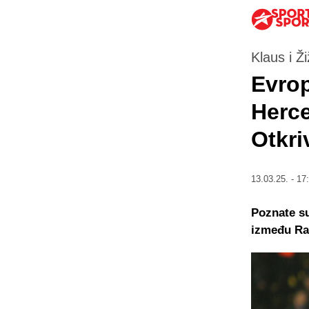
Klaus i Ž
Evrop
Herce
Otkri
13.03.25. - 17
Poznate su
između Rap