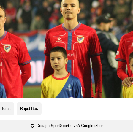
 Borac
Rapid Beč
Dodajte SportSport u vaš Google izbor