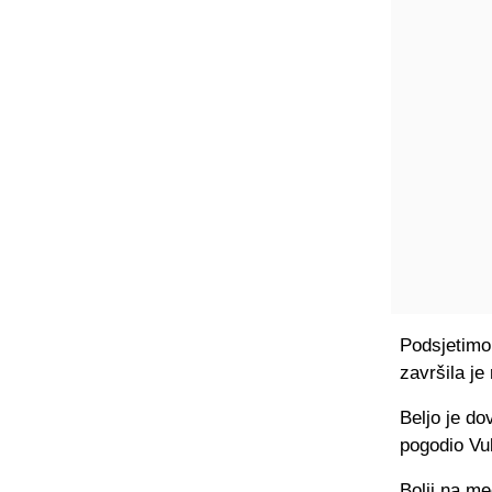
Podsjetimo
završila je
Beljo je do
pogodio Vuk
Bolji na me