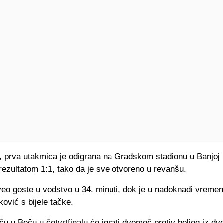
, prva utakmica je odigrana na Gradskom stadionu u Banjoj L
 rezultatom 1:1, tako da je sve otvoreno u revanšu.
veo goste u vodstvo u 34. minuti, dok je u nadoknadi vremen
ović s bijele tačke.
ču u Beču u četvrtfinalu će igrati dvomeč protiv boljeg iz d