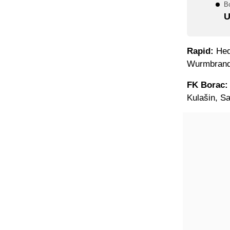
B
U
Rapid:
Hedl
Wurmbrand
FK Borac:
Kulašin, S