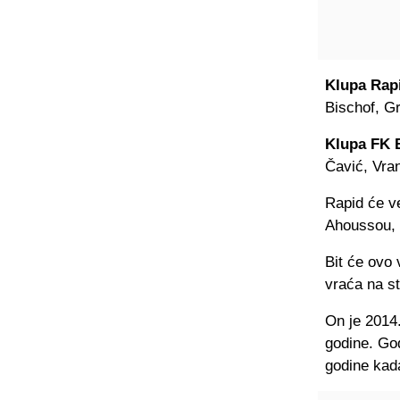
Klupa Rap
Bischof, Gr
Klupa FK 
Čavić, Vran
Rapid će ve
Ahoussou, 
Bit će ovo
vraća na st
On je 2014.
godine. God
godine kada