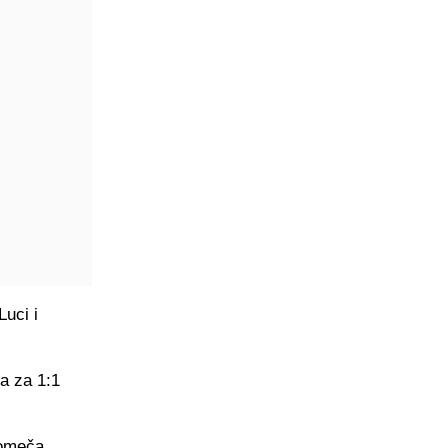
uci i
a za 1:1
vomeča