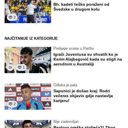
Bh. kadeti teško poraženi od
Švedske u drugom kolu
2
NAJČITANIJE IZ KATEGORIJE
Prelijepe scene u Perthu
Igrači Juventusa su shvatili ko je
Kerim Alajbegović kada su stigli na
aerodrom u Australiji
1
Odluka je pala
Sapunici je došao kraj: Rodri
večeras objavio gdje nastavlja
karijeru!
2
Nije zadovoljan
Realova greška stoljeća?! Zbog