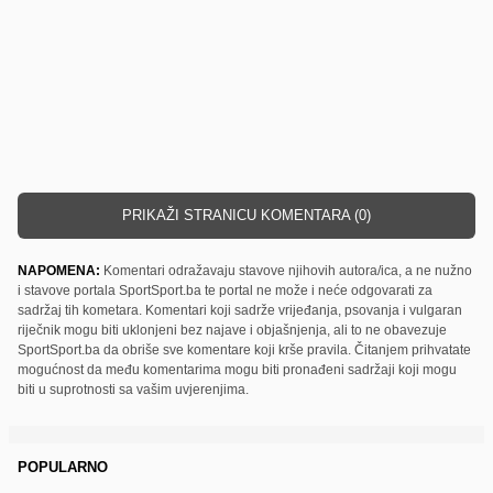
PRIKAŽI STRANICU KOMENTARA (0)
NAPOMENA:
Komentari odražavaju stavove njihovih autora/ica, a ne nužno
i stavove portala SportSport.ba te portal ne može i neće odgovarati za
sadržaj tih kometara. Komentari koji sadrže vrijeđanja, psovanja i vulgaran
riječnik mogu biti uklonjeni bez najave i objašnjenja, ali to ne obavezuje
SportSport.ba da obriše sve komentare koji krše pravila. Čitanjem prihvatate
mogućnost da među komentarima mogu biti pronađeni sadržaji koji mogu
biti u suprotnosti sa vašim uvjerenjima.
POPULARNO