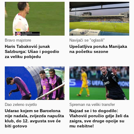
Bravo majstore
Navijači se "oglasili"
Haris Tabaković junak
Upečatljiva poruka Manijaka
Salzburga: Ušao i pogodio
na početku sezone
za veliku pobjedu
Dao zeleno svjetlo
Spreman na veliki transfer
Udarac kojem se Barcelona
Najzad se i to dogodilo:
nije nadala, zvijezda napušta
Vlahović poručio gdje želi da
klub, do 12. avgusta sve će
zaigra, sve druge opcije su
biti gotovo
mu nebitne!