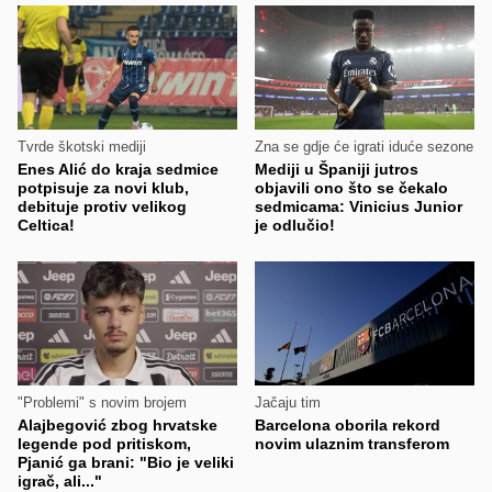
Tvrde škotski mediji
Zna se gdje će igrati iduće sezone
Enes Alić do kraja sedmice
Mediji u Španiji jutros
potpisuje za novi klub,
objavili ono što se čekalo
debituje protiv velikog
sedmicama: Vinicius Junior
Celtica!
je odlučio!
"Problemi" s novim brojem
Jačaju tim
Alajbegović zbog hrvatske
Barcelona oborila rekord
legende pod pritiskom,
novim ulaznim transferom
Pjanić ga brani: "Bio je veliki
igrač, ali..."