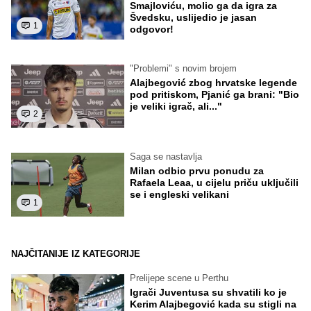
Smajloviću, molio ga da igra za
Švedsku, uslijedio je jasan
1
odgovor!
"Problemi" s novim brojem
Alajbegović zbog hrvatske legende
pod pritiskom, Pjanić ga brani: "Bio
je veliki igrač, ali..."
2
Saga se nastavlja
Milan odbio prvu ponudu za
Rafaela Leaa, u cijelu priču uključili
se i engleski velikani
1
NAJČITANIJE IZ KATEGORIJE
Prelijepe scene u Perthu
Igrači Juventusa su shvatili ko je
Kerim Alajbegović kada su stigli na