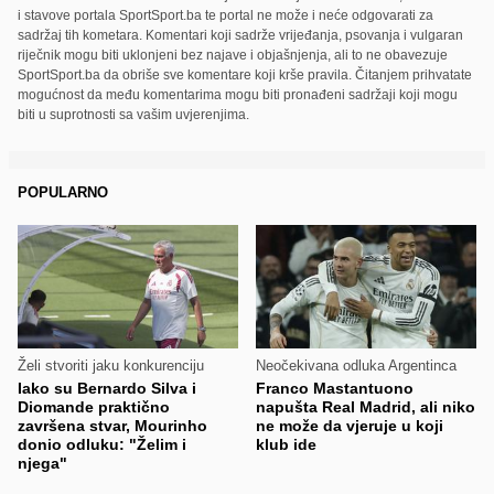
i stavove portala SportSport.ba te portal ne može i neće odgovarati za
sadržaj tih kometara. Komentari koji sadrže vrijeđanja, psovanja i vulgaran
riječnik mogu biti uklonjeni bez najave i objašnjenja, ali to ne obavezuje
SportSport.ba da obriše sve komentare koji krše pravila. Čitanjem prihvatate
mogućnost da među komentarima mogu biti pronađeni sadržaji koji mogu
biti u suprotnosti sa vašim uvjerenjima.
POPULARNO
Želi stvoriti jaku konkurenciju
Neočekivana odluka Argentinca
Iako su Bernardo Silva i
Franco Mastantuono
Diomande praktično
napušta Real Madrid, ali niko
završena stvar, Mourinho
ne može da vjeruje u koji
donio odluku: "Želim i
klub ide
njega"