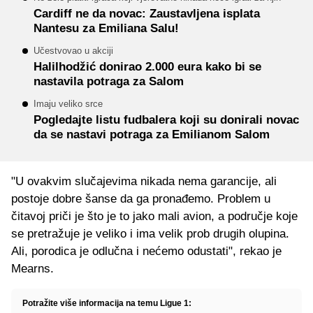
Cardiff ne da novac: Zaustavljena isplata
Nantesu za Emiliana Salu!
Učestvovao u akciji
Halilhodžić donirao 2.000 eura kako bi se
nastavila potraga za Salom
Imaju veliko srce
Pogledajte listu fudbalera koji su donirali novac
da se nastavi potraga za Emilianom Salom
"U ovakvim slučajevima nikada nema garancije, ali
postoje dobre šanse da ga pronađemo. Problem u
čitavoj priči je što je to jako mali avion, a područje koje
se pretražuje je veliko i ima velik prob drugih olupina.
Ali, porodica je odlučna i nećemo odustati", rekao je
Mearns.
Potražite više informacija na temu Ligue 1: