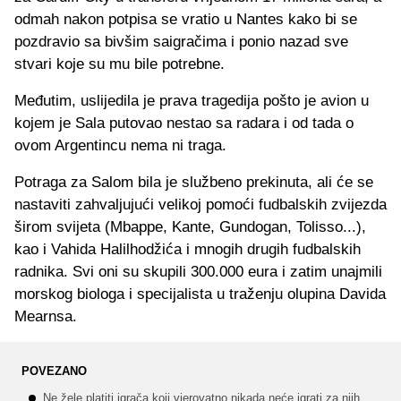
odmah nakon potpisa se vratio u Nantes kako bi se
pozdravio sa bivšim saigračima i ponio nazad sve
stvari koje su mu bile potrebne.
Međutim, uslijedila je prava tragedija pošto je avion u
kojem je Sala putovao nestao sa radara i od tada o
ovom Argentincu nema ni traga.
Potraga za Salom bila je službeno prekinuta, ali će se
nastaviti zahvaljujući velikoj pomoći fudbalskih zvijezda
širom svijeta (Mbappe, Kante, Gundogan, Tolisso...),
kao i Vahida Halilhodžića i mnogih drugih fudbalskih
radnika. Svi oni su skupili 300.000 eura i zatim unajmili
morskog biologa i specijalista u traženju olupina Davida
Mearnsa.
POVEZANO
Ne žele platiti igrača koji vjerovatno nikada neće igrati za njih