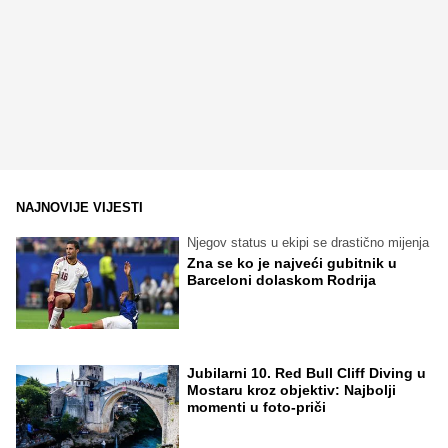
NAJNOVIJE VIJESTI
Njegov status u ekipi se drastično mijenja
Zna se ko je najveći gubitnik u
Barceloni dolaskom Rodrija
Jubilarni 10. Red Bull Cliff Diving u
Mostaru kroz objektiv: Najbolji
momenti u foto-priči