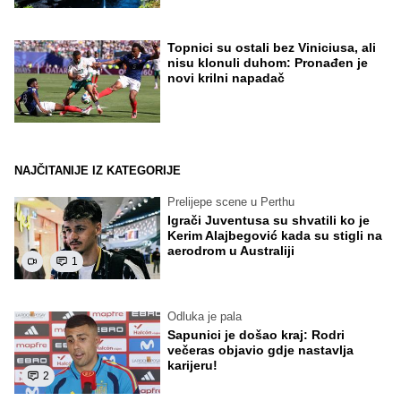
Topnici su ostali bez Viniciusa, ali
nisu klonuli duhom: Pronađen je
novi krilni napadač
NAJČITANIJE IZ KATEGORIJE
Prelijepe scene u Perthu
Igrači Juventusa su shvatili ko je
Kerim Alajbegović kada su stigli na
aerodrom u Australiji
1
Odluka je pala
Sapunici je došao kraj: Rodri
večeras objavio gdje nastavlja
karijeru!
2