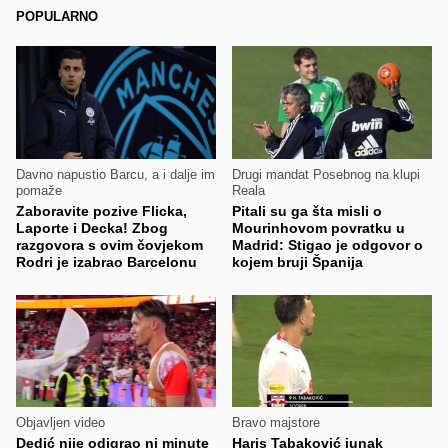
POPULARNO
Davno napustio Barcu, a i dalje im
Drugi mandat Posebnog na klupi
pomaže
Reala
Zaboravite pozive Flicka,
Pitali su ga šta misli o
Laporte i Decka! Zbog
Mourinhovom povratku u
razgovora s ovim čovjekom
Madrid: Stigao je odgovor o
Rodri je izabrao Barcelonu
kojem bruji Španija
Objavljen video
Bravo majstore
Dedić nije odigrao ni minute
Haris Tabaković junak