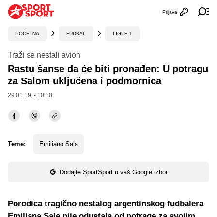
Prijava
Otvori profi
Ot
POČETNA
FUDBAL
LIGUE 1
Traži se nestali avion
Rastu šanse da će biti pronađen: U potragu
za Salom uključena i podmornica
29.01.19. - 10:10,
Teme:
Emiliano Sala
Dodajte SportSport u vaš Google izbor
Porodica tragično nestalog argentinskog fudbalera
Emiliana Sale nije odustala od potrage za svojim