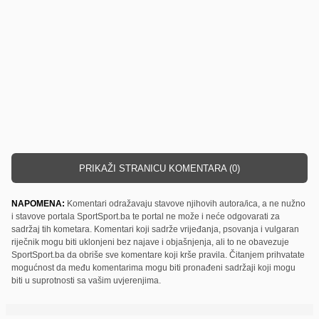
PRIKAŽI STRANICU KOMENTARA (0)
NAPOMENA:
Komentari odražavaju stavove njihovih autora/ica, a ne nužno
i stavove portala SportSport.ba te portal ne može i neće odgovarati za
sadržaj tih kometara. Komentari koji sadrže vrijeđanja, psovanja i vulgaran
riječnik mogu biti uklonjeni bez najave i objašnjenja, ali to ne obavezuje
SportSport.ba da obriše sve komentare koji krše pravila. Čitanjem prihvatate
mogućnost da među komentarima mogu biti pronađeni sadržaji koji mogu
biti u suprotnosti sa vašim uvjerenjima.