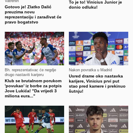
Vatrenih
To je to! Vinicius Junior je
Gotovo je! Zlatko Dalić
donio odluku!
preuzima novu
reprezentaciju i zarađivat će
pravo bogatstvo
Bh. reprezentativac će negdje
Nakon povratka u Madrid
drugo nastaviti karijeru
Usred drame oko nastavka
Klub se brutalnom porukom
karijere, Vinicius prvi put
'povukao' iz borbe za potpis
stao pred kamere i prekinuo
Jove Lukića! "Da vrijedi 3
šutnju!
miliona eura..."