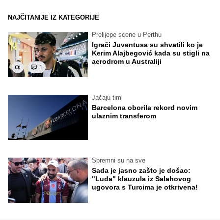
NAJČITANIJE IZ KATEGORIJE
Prelijepe scene u Perthu
Igrači Juventusa su shvatili ko je
Kerim Alajbegović kada su stigli na
aerodrom u Australiji
1
Jačaju tim
Barcelona oborila rekord novim
ulaznim transferom
Spremni su na sve
Sada je jasno zašto je došao:
"Luda" klauzula iz Salahovog
ugovora s Turcima je otkrivena!