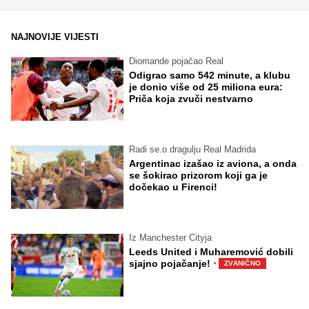
NAJNOVIJE VIJESTI
Diomande pojačao Real
Odigrao samo 542 minute, a klubu
je donio više od 25 miliona eura:
Priča koja zvuči nestvarno
Radi se.o dragulju Real Madrida
Argentinac izašao iz aviona, a onda
se šokirao prizorom koji ga je
dočekao u Firenci!
Iz Manchester Cityja
Leeds United i Muharemović dobili
·
sjajno pojačanje!
ZVANIČNO