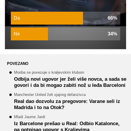
66%
Da
34%
Ne
POVEZANO
Moriba se povezuje s kraljevskim klubom
Odbija novi ugovor jer želi više novca, a sada se
govori i da bi mogao zabiti nož u leđa Barceloni
Manchester United želi sjajnog defanzivca
Real dao dozvolu za pregovore: Varane seli iz
Madrida i to na Otok?
Mladi Jaume Jardi
Iz Barcelone prešao u Real: Odbio Katalonce,
pa potpisao ugovor s Kraljevima