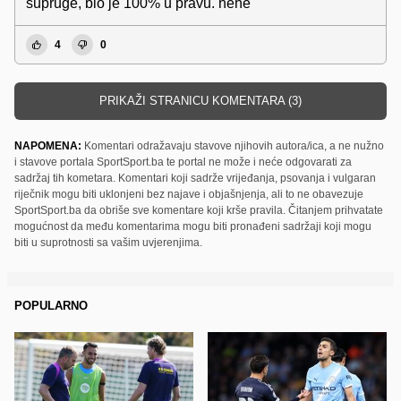
supruge, bio je 100% u pravu. hehe
4
0
PRIKAŽI STRANICU KOMENTARA (3)
NAPOMENA:
Komentari odražavaju stavove njihovih autora/ica, a ne nužno
i stavove portala SportSport.ba te portal ne može i neće odgovarati za
sadržaj tih kometara. Komentari koji sadrže vrijeđanja, psovanja i vulgaran
riječnik mogu biti uklonjeni bez najave i objašnjenja, ali to ne obavezuje
SportSport.ba da obriše sve komentare koji krše pravila. Čitanjem prihvatate
mogućnost da među komentarima mogu biti pronađeni sadržaji koji mogu
biti u suprotnosti sa vašim uvjerenjima.
POPULARNO