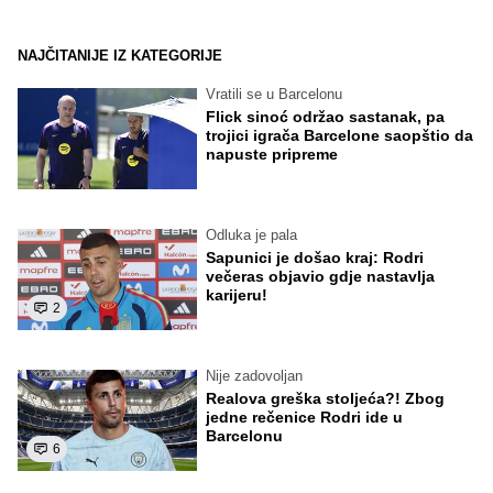
NAJČITANIJE IZ KATEGORIJE
Vratili se u Barcelonu
Flick sinoć održao sastanak, pa
trojici igrača Barcelone saopštio da
napuste pripreme
Odluka je pala
Sapunici je došao kraj: Rodri
večeras objavio gdje nastavlja
karijeru!
2
Nije zadovoljan
Realova greška stoljeća?! Zbog
jedne rečenice Rodri ide u
Barcelonu
6