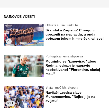
NAJNOVIJE VIJESTI
Odlučili su se uraditi to
Skandal u Zagrebu: Crnogorci
upozorili na nepravdu, a onda
potezom tokom himne šokirali sve!
Portugalca nema strpljenja
Mourinho se "iznervirao" zbog
Rodrija, odmah je napravio
neočekivano! "Florentino, slušaj
me..."
Sjajan meč bh. stopera
Navijači Leedsa slave
Muharemovića: "Najbolji je na
svijetu"
1