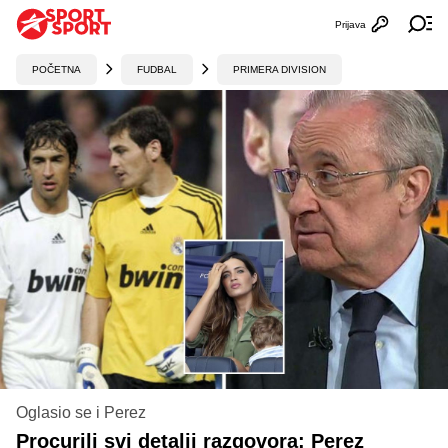
Prijava
Otvori profi
Ot
POČETNA
FUDBAL
PRIMERA DIVISION
Oglasio se i Perez
Procurili svi detalji razgovora: Perez