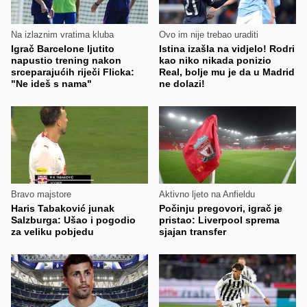
Na izlaznim vratima kluba
Ovo im nije trebao uraditi
Igrač Barcelone ljutito
Istina izašla na vidjelo! Rodri
napustio trening nakon
kao niko nikada ponizio
srceparajućih riječi Flicka:
Real, bolje mu je da u Madrid
"Ne ideš s nama"
ne dolazi!
Bravo majstore
Aktivno ljeto na Anfieldu
Haris Tabaković junak
Počinju pregovori, igrač je
Salzburga: Ušao i pogodio
pristao: Liverpool sprema
za veliku pobjedu
sjajan transfer