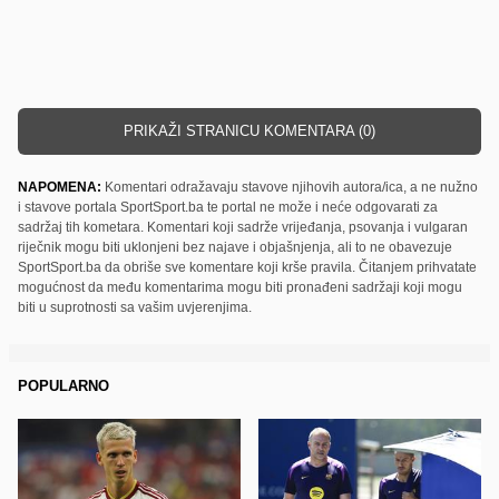
PRIKAŽI STRANICU KOMENTARA (0)
NAPOMENA:
Komentari odražavaju stavove njihovih autora/ica, a ne nužno
i stavove portala SportSport.ba te portal ne može i neće odgovarati za
sadržaj tih kometara. Komentari koji sadrže vrijeđanja, psovanja i vulgaran
riječnik mogu biti uklonjeni bez najave i objašnjenja, ali to ne obavezuje
SportSport.ba da obriše sve komentare koji krše pravila. Čitanjem prihvatate
mogućnost da među komentarima mogu biti pronađeni sadržaji koji mogu
biti u suprotnosti sa vašim uvjerenjima.
POPULARNO