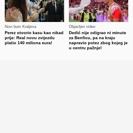
Novi bum Kraljeva
Objavljen video
Perez otvorio kasu kao nikad
Dedić nije odigrao ni minute
prije: Real novu zvijezdu
za Benficu, pa na kraju
platio 140 miliona eura!
napravio potez zbog kojeg je
u centru pažnje!