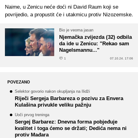
Naime, u Zenicu neće doći ni David Raum koji se
povrijedio, a propustit će i utakmicu protiv Nizozemske.
Bio je veoma jasan
Njemačka zvijezda (32) odbila
da ide u Zenicu: "Rekao sam
Nagelsmannu..."
1
07.10.24. 17:06
POVEZANO
Selektor govorio nakon okupljanja na Ilidži
Riječi Sergeja Barbareza o pozivu za Envera
Kulašina privukle veliku pažnju
Uoči prvog treninga
Sergej Barbarez: Dnevna forma pobjeđuje
kvalitet i toga ćemo se držati; Dedića nema ni
protiv Mađara