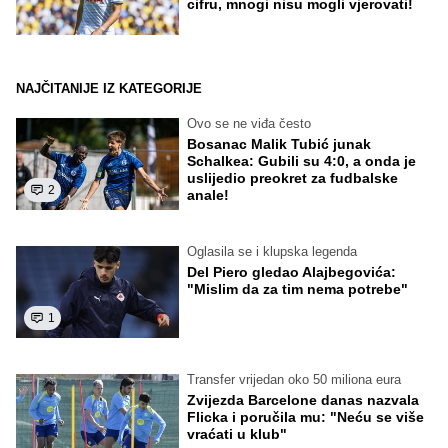
cifru, mnogi nisu mogli vjerovati!
NAJČITANIJE IZ KATEGORIJE
Ovo se ne viđa često
Bosanac Malik Tubić junak
Schalkea: Gubili su 4:0, a onda je
uslijedio preokret za fudbalske
2
anale!
Oglasila se i klupska legenda
Del Piero gledao Alajbegovića:
"Mislim da za tim nema potrebe"
1
Transfer vrijedan oko 50 miliona eura
Zvijezda Barcelone danas nazvala
Flicka i poručila mu: "Neću se više
vraćati u klub"