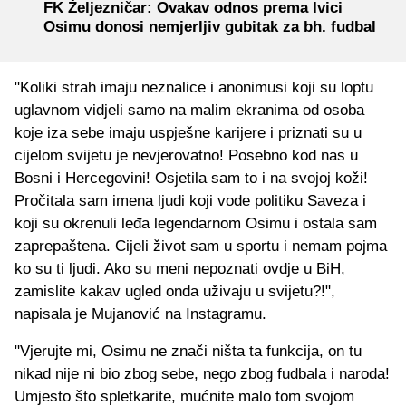
FK Željezničar: Ovakav odnos prema Ivici
Osimu donosi nemjerljiv gubitak za bh. fudbal
"Koliki strah imaju neznalice i anonimusi koji su loptu
uglavnom vidjeli samo na malim ekranima od osoba
koje iza sebe imaju uspješne karijere i priznati su u
cijelom svijetu je nevjerovatno! Posebno kod nas u
Bosni i Hercegovini! Osjetila sam to i na svojoj koži!
Pročitala sam imena ljudi koji vode politiku Saveza i
koji su okrenuli leđa legendarnom Osimu i ostala sam
zaprepaštena. Cijeli život sam u sportu i nemam pojma
ko su ti ljudi. Ako su meni nepoznati ovdje u BiH,
zamislite kakav ugled onda uživaju u svijetu?!",
napisala je Mujanović na Instagramu.
"Vjerujte mi, Osimu ne znači ništa ta funkcija, on tu
nikad nije ni bio zbog sebe, nego zbog fudbala i naroda!
Umjesto što spletkarite, mućnite malo tom svojom