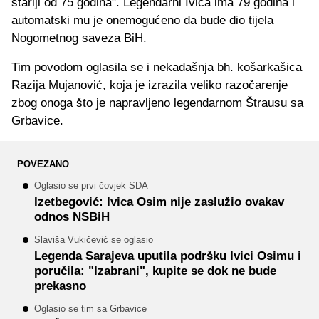
stariji od 75 godina". Legendarni Ivica ima 79 godina i
automatski mu je onemogućeno da bude dio tijela
Nogometnog saveza BiH.
Tim povodom oglasila se i nekadašnja bh. košarkašica
Razija Mujanović, koja je izrazila veliko razočarenje
zbog onoga što je napravljeno legendarnom Štrausu sa
Grbavice.
POVEZANO
Oglasio se prvi čovjek SDA
Izetbegović: Ivica Osim nije zaslužio ovakav
odnos NSBiH
Slaviša Vukičević se oglasio
Legenda Sarajeva uputila podršku Ivici Osimu i
poručila: "Izabrani", kupite se dok ne bude
prekasno
Oglasio se tim sa Grbavice