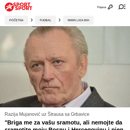
Prijava
Otvori profi
Ot
POČETNA
FUDBAL
WWIN LIGA BIH
Razija Mujanović uz Štrausa sa Grbavice
"Briga me za vašu sramotu, ali nemojte da
sramotite moju Bosnu i Hercegovinu i njen