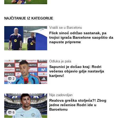
NAJČITANIJE IZ KATEGORIJE
Vratili se u Barcelonu
Flick sinoć održao sastanak, pa
trojici igrača Barcelone saopštio da
napuste pripreme
Odluka je pala
Sapunici je došao kraj: Rodri
večeras objavio gdje nastavlja
karijeru!
2
Nije zadovoljan
Realova greška stoljeća?! Zbog
jedne rečenice Rodri ide u
Barcelonu
6