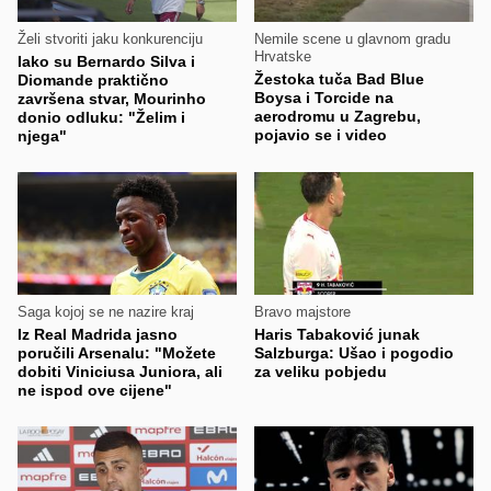
Želi stvoriti jaku konkurenciju
Nemile scene u glavnom gradu
Hrvatske
Iako su Bernardo Silva i
Žestoka tuča Bad Blue
Diomande praktično
Boysa i Torcide na
završena stvar, Mourinho
aerodromu u Zagrebu,
donio odluku: "Želim i
pojavio se i video
njega"
Saga kojoj se ne nazire kraj
Bravo majstore
Iz Real Madrida jasno
Haris Tabaković junak
poručili Arsenalu: "Možete
Salzburga: Ušao i pogodio
dobiti Viniciusa Juniora, ali
za veliku pobjedu
ne ispod ove cijene"