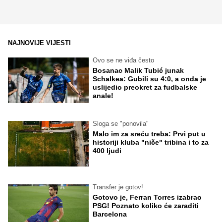
NAJNOVIJE VIJESTI
Ovo se ne viđa često
Bosanac Malik Tubić junak
Schalkea: Gubili su 4:0, a onda je
uslijedio preokret za fudbalske
anale!
Sloga se "ponovila"
Malo im za sreću treba: Prvi put u
historiji kluba "niče" tribina i to za
400 ljudi
Transfer je gotov!
Gotovo je, Ferran Torres izabrao
PSG! Poznato koliko će zaraditi
Barcelona