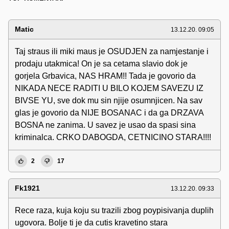
Matic
13.12.20. 09:05
Taj straus ili miki maus je OSUDJEN za namjestanje i
prodaju utakmica! On je sa cetama slavio dok je
gorjela Grbavica, NAS HRAM!! Tada je govorio da
NIKADA NECE RADITI U BILO KOJEM SAVEZU IZ
BIVSE YU, sve dok mu sin njije osumnjicen. Na sav
glas je govorio da NIJE BOSANAC i da ga DRZAVA
BOSNA ne zanima. U savez je usao da spasi sina
kriminalca. CRKO DABOGDA, CETNICINO STARA!!!!
2
17
Fk1921
13.12.20. 09:33
Rece raza, kuja koju su trazili zbog poypisivanja duplih
ugovora. Bolje ti je da cutis kravetino stara