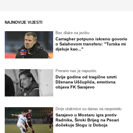
NAJNOVIJE VIJESTI
Bez dlake na jeziku
Carragher potpuno iskreno govorio
o Salahovom transferu: "Turska mi
djeluje kao..."
Prerano nas je napustio
Dvije godine od tragične smrti
Dženana Uščuplića, emotivna
objava FK Sarajevo
Dvije utakmice su danas na rasporedu
Sarajevo u Mostaru igra protiv
Radnika, Široki Brijeg na Pecari
dočekuje Slogu iz Doboja