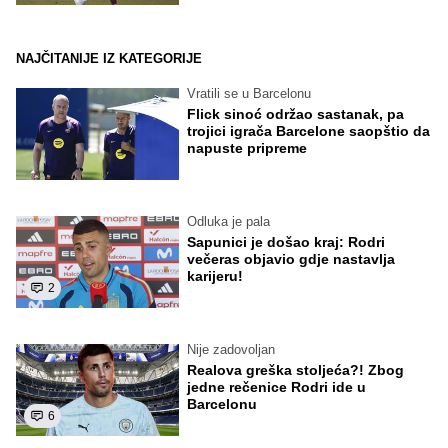
NAJČITANIJE IZ KATEGORIJE
Vratili se u Barcelonu
Flick sinoć održao sastanak, pa
trojici igrača Barcelone saopštio da
napuste pripreme
Odluka je pala
Sapunici je došao kraj: Rodri
večeras objavio gdje nastavlja
karijeru!
2
Nije zadovoljan
Realova greška stoljeća?! Zbog
jedne rečenice Rodri ide u
Barcelonu
6