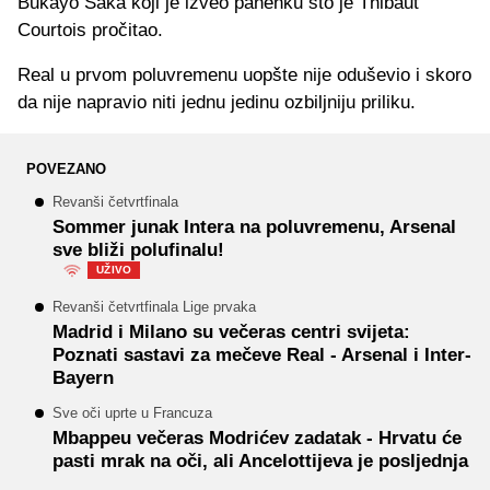
Bukayo Saka koji je izveo panenku što je Thibaut
Courtois pročitao.
Real u prvom poluvremenu uopšte nije oduševio i skoro
da nije napravio niti jednu jedinu ozbiljniju priliku.
POVEZANO
Revanši četvrtfinala
Sommer junak Intera na poluvremenu, Arsenal
sve bliži polufinalu!
UŽIVO
Revanši četvrtfinala Lige prvaka
Madrid i Milano su večeras centri svijeta:
Poznati sastavi za mečeve Real - Arsenal i Inter-
Bayern
Sve oči uprte u Francuza
Mbappeu večeras Modrićev zadatak - Hrvatu će
pasti mrak na oči, ali Ancelottijeva je posljednja