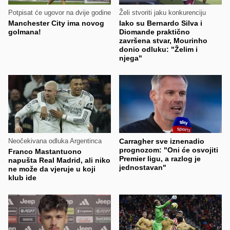
Potpisat će ugovor na dvije godine
Želi stvoriti jaku konkurenciju
Manchester City ima novog
Iako su Bernardo Silva i
golmana!
Diomande praktično
završena stvar, Mourinho
donio odluku: "Želim i
njega"
Neočekivana odluka Argentinca
Carragher sve iznenadio
prognozom: "Oni će osvojiti
Franco Mastantuono
Premier ligu, a razlog je
napušta Real Madrid, ali niko
jednostavan"
ne može da vjeruje u koji
klub ide