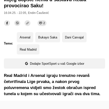
provocirao Saku!
16.04.25. - 22:05,
Endin Čaušević
2
Arsenal
Bukayo Saka
Dani Carvajal
Teme:
Real Madrid
Dodajte SportSport u vaš Google izbor
Real Madrid i Arsenal igraju trenutno revanš
četvrtfinala Lige prvaka, a nakon prvog
poluvremena vidjeli smo žestok obračun ispred
tunela u kojem su učestvovali igrači ova dva tima.