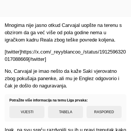
Mnogima nije jasno otkud Carvajal uopšte na terenu s
obzirom da ga već više od pola godine nema u
igračkom kadru Reala zbog teške povrede koljena.
[twitter]https://x.com/_reyyblancoo_/status/1912596320
017088669[/twitter]
No, Carvajal je imao nešto da kaže Saki vjerovatno
zbog pokušaja panenke, ali mu je Englez odgovorio i
čak je došlo do naguravanja.
Potražite više informacija na temu Liga prvaka:
VIJESTI
TABELA
RASPORED
Ipak, na svu sreću razdvojili su ih u pravi trenutak kako