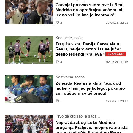
Carvajal pozvao skoro sve iz Real
Madrida na oproštajnu večeru, ali
jedno veliko ime je izostavio!
2
20.05.26. 22:01
Kad neće, neće
Tragičan kraj Danija Carvajala u
Realu, nevjerovatno šta se jučer
·
desilo legendi Kraljeva
ZVANIČNO
3
02.05.26. 11:45
Nestvarna scena
Zvijezda Reala na klupi 'puca od
muke' - Ismijao je kolegu, pokupio
se i otišao u svlačionicu!
1
27.04.26. 23:17
Prvo ga otpisao, a sada...
Nepravda zbog Luke Modrića
proganja Kraljeve, nevjerovatno šta
je sada odlučio Florentino Perez