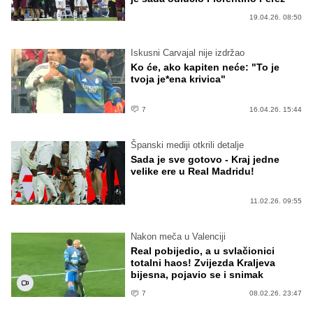
19.04.26. 08:50
Iskusni Carvajal nije izdržao
Ko će, ako kapiten neće: "To je
tvoja je*ena krivica"
7
16.04.26. 15:44
Španski mediji otkrili detalje
Sada je sve gotovo - Kraj jedne
velike ere u Real Madridu!
11.02.26. 09:55
Nakon meča u Valenciji
Real pobijedio, a u svlačionici
totalni haos! Zvijezda Kraljeva
bijesna, pojavio se i snimak
7
08.02.26. 23:47