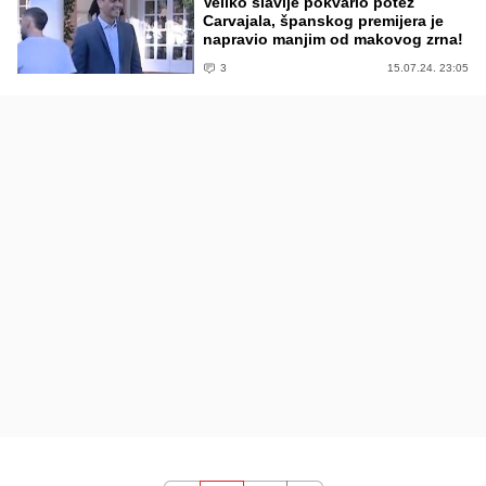
Veliko slavlje pokvario potez
Carvajala, španskog premijera je
napravio manjim od makovog zrna!
3
15.07.24. 23:05