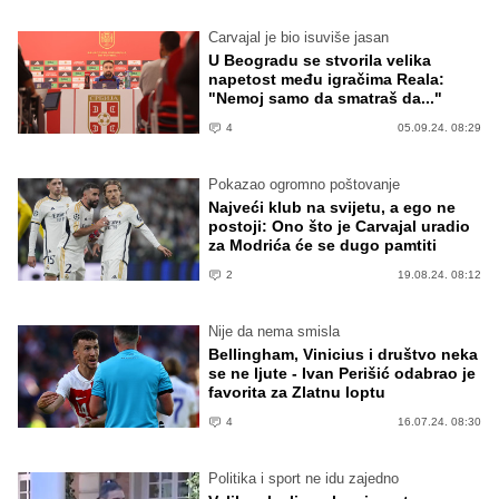
Carvajal je bio isuviše jasan
U Beogradu se stvorila velika
napetost među igračima Reala:
"Nemoj samo da smatraš da..."
4
05.09.24. 08:29
Pokazao ogromno poštovanje
Najveći klub na svijetu, a ego ne
postoji: Ono što je Carvajal uradio
za Modrića će se dugo pamtiti
2
19.08.24. 08:12
Nije da nema smisla
Bellingham, Vinicius i društvo neka
se ne ljute - Ivan Perišić odabrao je
favorita za Zlatnu loptu
4
16.07.24. 08:30
Politika i sport ne idu zajedno