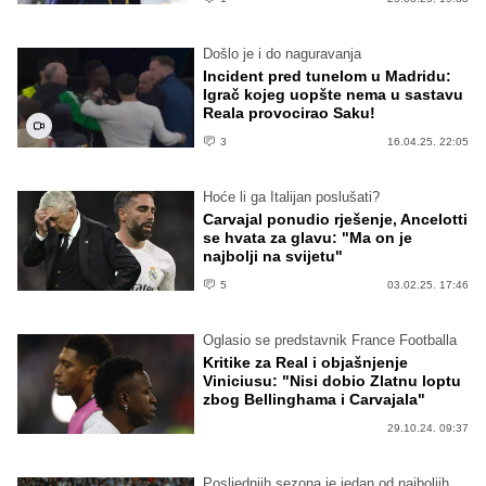
Došlo je i do naguravanja
Incident pred tunelom u Madridu:
Igrač kojeg uopšte nema u sastavu
Reala provocirao Saku!
3
16.04.25. 22:05
Hoće li ga Italijan poslušati?
Carvajal ponudio rješenje, Ancelotti
se hvata za glavu: "Ma on je
najbolji na svijetu"
5
03.02.25. 17:46
Oglasio se predstavnik France Footballa
Kritike za Real i objašnjenje
Viniciusu: "Nisi dobio Zlatnu loptu
zbog Bellinghama i Carvajala"
29.10.24. 09:37
Posljednjih sezona je jedan od najboljih