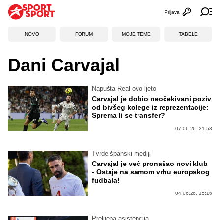
Prijava
Otvori profi
Ot
NOVO
FORUM
MOJE TEME
TABELE
Dani Carvajal
Napušta Real ovo ljeto
Carvajal je dobio neočekivani poziv
od bivšeg kolege iz reprezentacije:
Sprema li se transfer?
07.06.26. 21:53
Tvrde španski mediji
Carvajal je već pronašao novi klub
- Ostaje na samom vrhu europskog
fudbala!
04.06.26. 15:16
Prelijepa asistencija