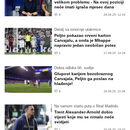
velikom problemu - Na ovoj poziciji
neće imati igrača mjesec dana
9
28.09.25. 12:16
Detalj sa sinoćnje utakmice
Peljto pokazao crveni karton
Carvajalu, a onda je Mbappe
napravio jedan neobičan potez
1
17.09.25. 14:18
Dobra odluka bh. sudije
Glupost karijere bezobraznog
Carvajala, Peljto ga poslao na
hlađenje!
8
16.09.25. 22:38
Na samom startu puta u Real Madridu
Trent Alexander-Arnold dobio
vijesti koje mu se nimalo neće
svidjeti
1
25.08.25. 19:33