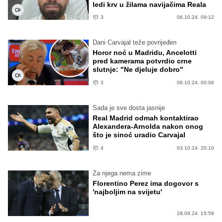
ledi krv u žilama navijačima Reala
3
06.10.24. 09:12
Dani Carvajal teže povrijeđen
Horor noć u Madridu, Ancelotti
pred kamerama potvrdio crne
slutnje: "Ne djeluje dobro"
3
06.10.24. 00:06
Sada je sve dosta jasnije
Real Madrid odmah kontaktirao
Alexandera-Arnolda nakon onog
što je sinoć uradio Carvajal
4
03.10.24. 20:10
Za njega nema zime
Florentino Perez ima dogovor s
'najboljim na svijetu'
28.09.24. 15:59