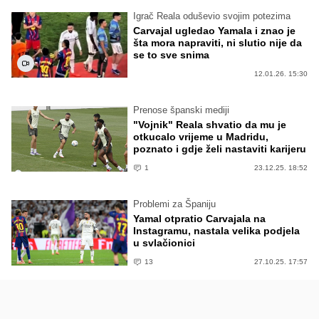
Igrač Reala oduševio svojim potezima
Carvajal ugledao Yamala i znao je
šta mora napraviti, ni slutio nije da
se to sve snima
12.01.26. 15:30
Prenose španski mediji
"Vojnik" Reala shvatio da mu je
otkucalo vrijeme u Madridu,
poznato i gdje želi nastaviti karijeru
1
23.12.25. 18:52
Problemi za Španiju
Yamal otpratio Carvajala na
Instagramu, nastala velika podjela
u svlačionici
13
27.10.25. 17:57