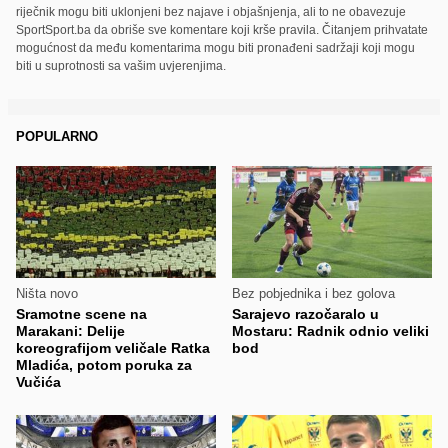
riječnik mogu biti uklonjeni bez najave i objašnjenja, ali to ne obavezuje
SportSport.ba da obriše sve komentare koji krše pravila. Čitanjem prihvatate
mogućnost da među komentarima mogu biti pronađeni sadržaji koji mogu
biti u suprotnosti sa vašim uvjerenjima.
POPULARNO
Ništa novo
Bez pobjednika i bez golova
Sramotne scene na
Sarajevo razočaralo u
Marakani: Delije
Mostaru: Radnik odnio veliki
koreografijom veličale Ratka
bod
Mladića, potom poruka za
Vučića