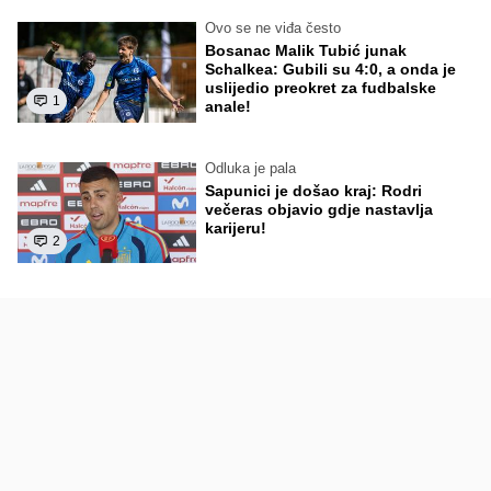
Ovo se ne viđa često
Bosanac Malik Tubić junak
Schalkea: Gubili su 4:0, a onda je
uslijedio preokret za fudbalske
1
anale!
Odluka je pala
Sapunici je došao kraj: Rodri
večeras objavio gdje nastavlja
karijeru!
2