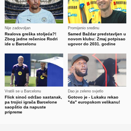
Nije zadovoljan
Promijenio sredinu
Realova greška stoljeća?!
Samed Baždar predstavljen u
Zbog jedne rečenice Rodri
novom klubu: Zmaj potpisao
ide u Barcelonu
ugovor do 2031. godine
Vratili se u Barcelonu
Dao je zeleno svjetlo
Flick sinoć održao sastanak,
Gotovo je - Lukaku rekao
pa trojici igrača Barcelone
"da" europskom velikanu!
saopštio da napuste
pripreme