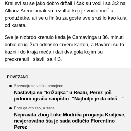
Kraljevi su se jako dobro držali i čak su vodili sa 3:2 na
Allianz Areni i imali su rezultat koji je vodio meč u
produžetke, ali se u finišu za goste sve srušilo kao kula
od karata.
Sve je nizbrdo krenulo kada je Camavinga u 86. minuti
dobio drugi žuti odnosno crveni karton, a Bavarci su to
kaznili do kraja meča i dali dva gola kojim su
preokrenuli i slavili sa 4:3.
POVEZANO
Spremaju se velike promjene
Nastavlja se "križaljka" u Realu, Perez još
jednom igraču saopštio: "Najbolje je da ideš..."
Prvo ga otpisao, a sada...
Nepravda zbog Luke Modrića proganja Kraljeve,
nevjerovatno šta je sada odlučio Florentino
Perez