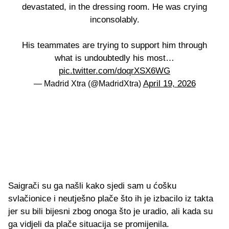
devastated, in the dressing room. He was crying
inconsolably.
His teammates are trying to support him through
what is undoubtedly his most…
pic.twitter.com/doqrXSX6WG
April 19, 2026
— Madrid Xtra (@MadridXtra)
Saigrači su ga našli kako sjedi sam u ćošku
svlačionice i neutješno plače što ih je izbacilo iz takta
jer su bili bijesni zbog onoga što je uradio, ali kada su
ga vidjeli da plače situacija se promijenila.