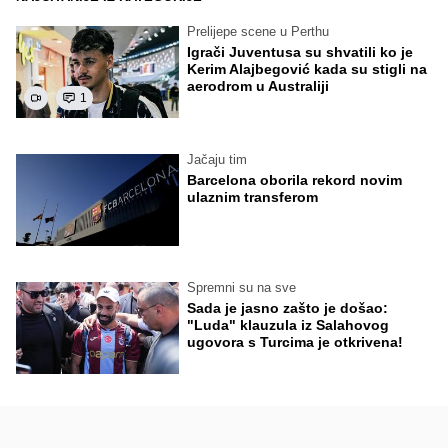
Prelijepe scene u Perthu
Igrači Juventusa su shvatili ko je
Kerim Alajbegović kada su stigli na
aerodrom u Australiji
1
Jačaju tim
Barcelona oborila rekord novim
ulaznim transferom
Spremni su na sve
Sada je jasno zašto je došao:
"Luda" klauzula iz Salahovog
ugovora s Turcima je otkrivena!