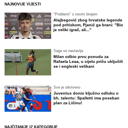
NAJNOVIJE VIJESTI
"Problemi" s novim brojem
Alajbegović zbog hrvatske legende
pod pritiskom, Pjanić ga brani: "Bio
je veliki igrač, ali..."
Saga se nastavlja
Milan odbio prvu ponudu za
Rafaela Leaa, u cijelu priču uključili
se i engleski velikani
Sve je otkriveno
Juventus donio ključnu odluku o
bh. talentu: Spalletti ima poseban
plan za Ličinu!
1
NAJČITANIJE IZ KATEGORIJE