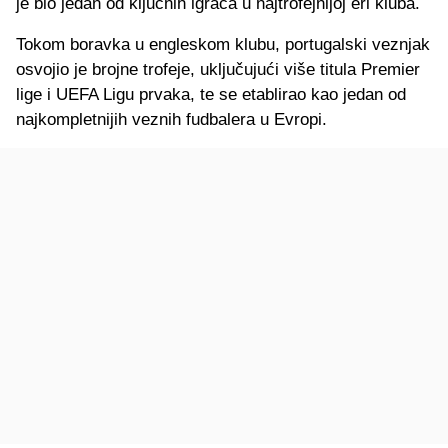
je bio jedan od ključnih igrača u najtrofejnijoj eri kluba.
Tokom boravka u engleskom klubu, portugalski veznjak
osvojio je brojne trofeje, uključujući više titula Premier
lige i UEFA Ligu prvaka, te se etablirao kao jedan od
najkompletnijih veznih fudbalera u Evropi.