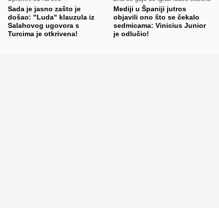
Sada je jasno zašto je
Mediji u Španiji jutros
došao: "Luda" klauzula iz
objavili ono što se čekalo
Salahovog ugovora s
sedmicama: Vinicius Junior
Turcima je otkrivena!
je odlučio!