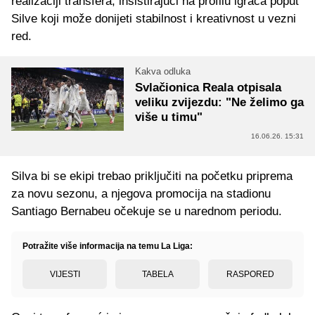
realizaciji transfera, insistirajući na profilu igrača poput
Silve koji može donijeti stabilnost i kreativnost u vezni
red.
Kakva odluka
Svlačionica Reala otpisala
veliku zvijezdu: "Ne želimo ga
više u timu"
16.06.26. 15:31
Silva bi se ekipi trebao priključiti na početku priprema
za novu sezonu, a njegova promocija na stadionu
Santiago Bernabeu očekuje se u narednom periodu.
Potražite više informacija na temu La Liga:
VIJESTI
TABELA
RASPORED