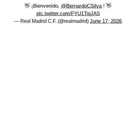
👋 ¡Bienvenido,
@BernardoCSilva
! 👋
pic.twitter.com/FYU1TiqJAS
June 17, 2026
— Real Madrid C.F. (@realmadrid)