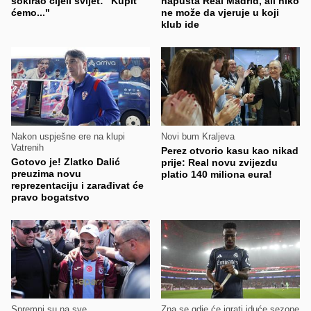
šokirao cijeli svijet: "Kupit
napušta Real Madrid, ali niko
ćemo..."
ne može da vjeruje u koji
klub ide
Nakon uspješne ere na klupi
Novi bum Kraljeva
Vatrenih
Perez otvorio kasu kao nikad
Gotovo je! Zlatko Dalić
prije: Real novu zvijezdu
preuzima novu
platio 140 miliona eura!
reprezentaciju i zarađivat će
pravo bogatstvo
Spremni su na sve
Zna se gdje će igrati iduće sezone