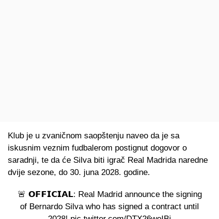
Klub je u zvaničnom saopštenju naveo da je sa
iskusnim veznim fudbalerom postignut dogovor o
saradnji, te da će Silva biti igrač Real Madrida naredne
dvije sezone, do 30. juna 2028. godine.
🚨 𝗢𝗙𝗙𝗜𝗖𝗜𝗔𝗟: Real Madrid announce the signing
of Bernardo Silva who has signed a contract until
2028!
pic.twitter.com/DTX26weIBi