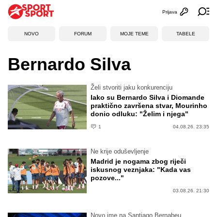
Prijava
Otvori profi
Ot
NOVO
FORUM
MOJE TEME
TABELE
Bernardo Silva
Želi stvoriti jaku konkurenciju
Iako su Bernardo Silva i Diomande
praktično završena stvar, Mourinho
donio odluku: "Želim i njega"
1
04.08.26. 23:35
Ne krije oduševljenje
Madrid je nogama zbog riječi
iskusnog veznjaka: "Kada vas
pozove..."
03.08.26. 21:30
Novo ime na Santiago Bernabeu