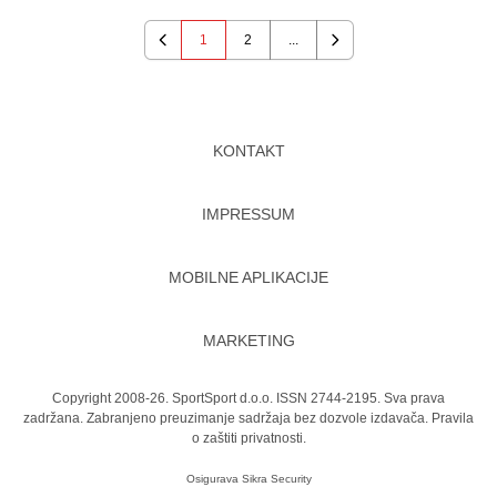
1
2
...
Previous
Next
KONTAKT
IMPRESSUM
MOBILNE APLIKACIJE
MARKETING
Copyright 2008-26. SportSport d.o.o. ISSN 2744-2195. Sva prava
zadržana. Zabranjeno preuzimanje sadržaja bez dozvole izdavača.
Pravila
o zaštiti privatnosti.
Osigurava
Sikra Security