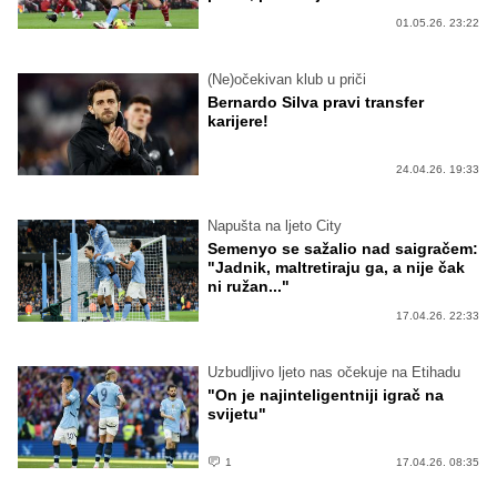
01.05.26. 23:22
(Ne)očekivan klub u priči
Bernardo Silva pravi transfer
karijere!
24.04.26. 19:33
Napušta na ljeto City
Semenyo se sažalio nad saigračem:
"Jadnik, maltretiraju ga, a nije čak
ni ružan..."
17.04.26. 22:33
Uzbudljivo ljeto nas očekuje na Etihadu
"On je najinteligentniji igrač na
svijetu"
1
17.04.26. 08:35