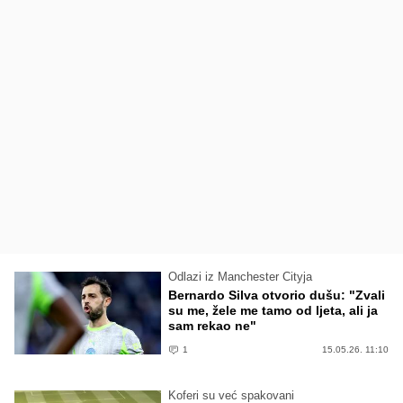
Odlazi iz Manchester Cityja
Bernardo Silva otvorio dušu: "Zvali
su me, žele me tamo od ljeta, ali ja
sam rekao ne"
1
15.05.26. 11:10
Koferi su već spakovani