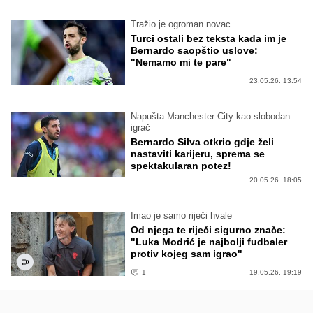
Tražio je ogroman novac
Turci ostali bez teksta kada im je
Bernardo saopštio uslove:
"Nemamo mi te pare"
23.05.26. 13:54
Napušta Manchester City kao slobodan
igrač
Bernardo Silva otkrio gdje želi
nastaviti karijeru, sprema se
spektakularan potez!
20.05.26. 18:05
Imao je samo riječi hvale
Od njega te riječi sigurno znače:
"Luka Modrić je najbolji fudbaler
protiv kojeg sam igrao"
1
19.05.26. 19:19