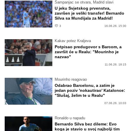
Šampanjac se otvara, Madrid slavi
U jeku Svjetskog prvenstva,
završen je veliki transfer! Bernardo
Silva sa Mundijala za Madrid!
3
16.06.26. 15:30
Kakav potez Kraljeva
Potpisao predugovor s Barcom, a
završit će u Realu: "Mourinho je
nazvao"
11.06.26. 18:15
Mourinho reagovao
Odabrao Barcelonu, a zatim je
jedan poziv 'nokautirao' Katalonce:
"Slušaj, želim te u Realu"
07.06.26. 10:03
Ronaldo u napadu
Bernardo Silva bez dileme: Evo
koga je stavio u svoj najbolji tim