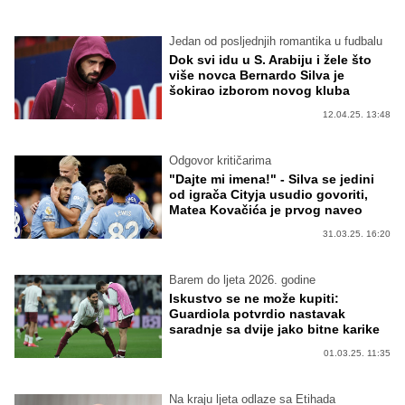
Jedan od posljednjih romantika u fudbalu
Dok svi idu u S. Arabiju i žele što
više novca Bernardo Silva je
šokirao izborom novog kluba
12.04.25. 13:48
Odgovor kritičarima
"Dajte mi imena!" - Silva se jedini
od igrača Cityja usudio govoriti,
Matea Kovačića je prvog naveo
31.03.25. 16:20
Barem do ljeta 2026. godine
Iskustvo se ne može kupiti:
Guardiola potvrdio nastavak
saradnje sa dvije jako bitne karike
01.03.25. 11:35
Na kraju ljeta odlaze sa Etihada