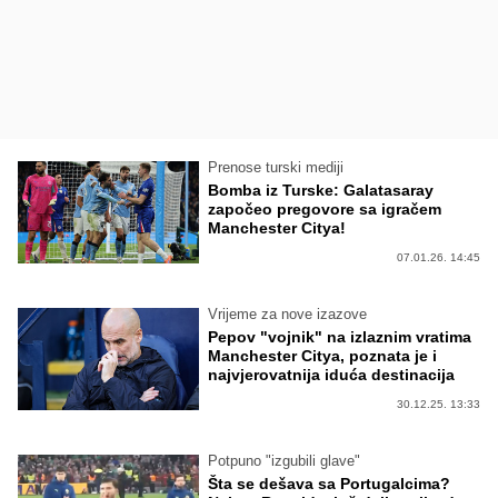
Prenose turski mediji
Bomba iz Turske: Galatasaray
započeo pregovore sa igračem
Manchester Citya!
07.01.26. 14:45
Vrijeme za nove izazove
Pepov "vojnik" na izlaznim vratima
Manchester Citya, poznata je i
najvjerovatnija iduća destinacija
30.12.25. 13:33
Potpuno "izgubili glave"
Šta se dešava sa Portugalcima?