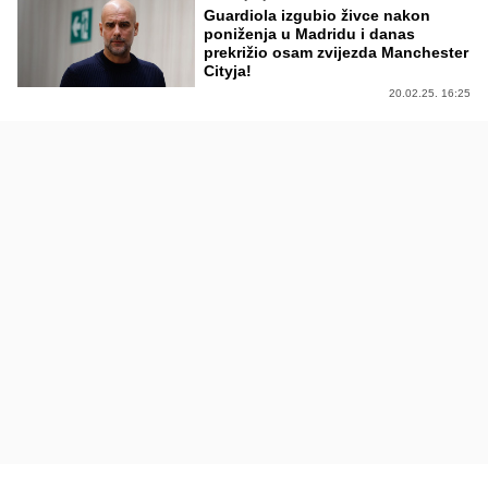
Guardiola izgubio živce nakon
poniženja u Madridu i danas
prekrižio osam zvijezda Manchester
Cityja!
20.02.25. 16:25