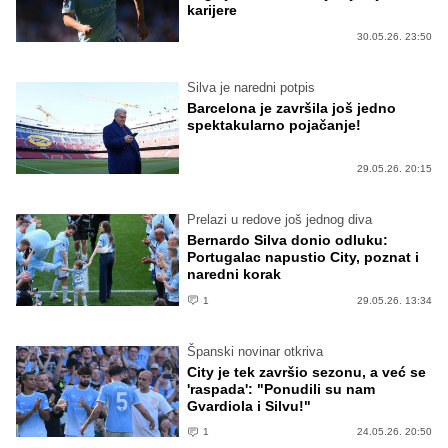
karijere
30.05.26. 23:50
Silva je naredni potpis
Barcelona je završila još jedno
spektakularno pojačanje!
29.05.26. 20:15
Prelazi u redove još jednog diva
Bernardo Silva donio odluku:
Portugalac napustio City, poznat i
naredni korak
1
29.05.26. 13:34
Španski novinar otkriva
City je tek završio sezonu, a već se
'raspada': "Ponudili su nam
Gvardiola i Silvu!"
1
24.05.26. 20:50