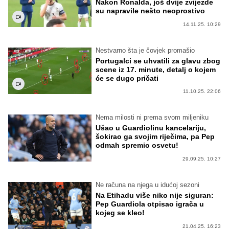
Nakon Ronalda, još dvije zvijezde
su napravile nešto neoprostivo
14.11.25. 10:29
Nestvarno šta je čovjek promašio
Portugalci se uhvatili za glavu zbog
scene iz 17. minute, detalj o kojem
će se dugo pričati
11.10.25. 22:06
Nema milosti ni prema svom miljeniku
Ušao u Guardiolinu kancelariju,
šokirao ga svojim riječima, pa Pep
odmah spremio osvetu!
29.09.25. 10:27
Ne računa na njega u idućoj sezoni
Na Etihadu više niko nije siguran:
Pep Guardiola otpisao igrača u
kojeg se kleo!
21.04.25. 16:23