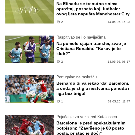
Na Etihadu se trenutno snima
oproštaj, poznato koji fudbaler
ovog ljeta napušta Manchester City
2
14.05.26. 15:23
Raspitivao se i o navijačima
Na pomolu sjajan transfer, zvao je
Cristiana Ronalda: "Kakav je to
klub?"
2
13.05.26. 08:17
Portugalac na raskršću
Bernardo Silva rekao 'da' Barceloni,
a onda je stigla nestvarna ponuda i
liga bez briga!
1
03.05.26. 11:47
Pojačanje za vezni red Katalonaca
Barcelona je pred spektakularnim
potpisom: "Završeno je 80 posto
posla, pristao je doći"