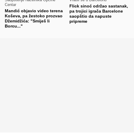
Centar
Flick sinoć održao sastanak,
Mandić objavio video terena
pa trojici igrača Barcelone
Koševa, pa žestoko prozvao
saopštio da napuste
Džemidžića: "Smiješ li
pripreme
Borcu..."