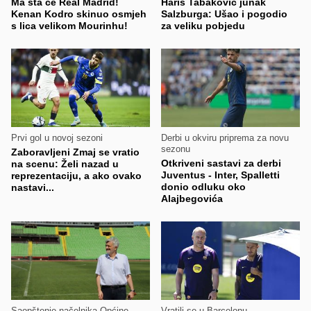
Ma šta će Real Madrid!
Haris Tabaković junak
Kenan Kodro skinuo osmjeh
Salzburga: Ušao i pogodio
s lica velikom Mourinhu!
za veliku pobjedu
Prvi gol u novoj sezoni
Derbi u okviru priprema za novu
sezonu
Zaboravljeni Zmaj se vratio
Otkriveni sastavi za derbi
na scenu: Želi nazad u
Juventus - Inter, Spalletti
reprezentaciju, a ako ovako
donio odluku oko
nastavi...
Alajbegovića
Saopštenje načelnika Općine
Vratili se u Barcelonu