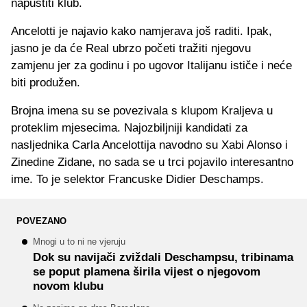
napustiti klub.
Ancelotti je najavio kako namjerava još raditi. Ipak,
jasno je da će Real ubrzo početi tražiti njegovu
zamjenu jer za godinu i po ugovor Italijanu ističe i neće
biti produžen.
Brojna imena su se povezivala s klupom Kraljeva u
proteklim mjesecima. Najozbiljniji kandidati za
nasljednika Carla Ancelottija navodno su Xabi Alonso i
Zinedine Zidane, no sada se u trci pojavilo interesantno
ime. To je selektor Francuske Didier Deschamps.
POVEZANO
Mnogi u to ni ne vjeruju
Dok su navijači zviždali Deschampsu, tribinama
se poput plamena širila vijest o njegovom
novom klubu