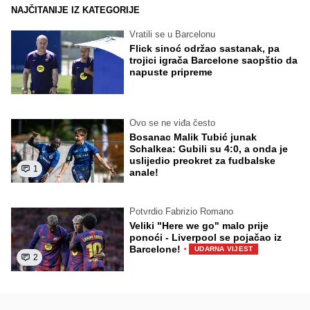
NAJČITANIJE IZ KATEGORIJE
Vratili se u Barcelonu
Flick sinoć održao sastanak, pa
trojici igrača Barcelone saopštio da
napuste pripreme
Ovo se ne viđa često
Bosanac Malik Tubić junak
Schalkea: Gubili su 4:0, a onda je
uslijedio preokret za fudbalske
1
anale!
Potvrdio Fabrizio Romano
Veliki "Here we go" malo prije
ponoći - Liverpool se pojačao iz
·
Barcelone!
UDARNA VIJEST
2