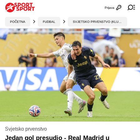
Prijava
Otvori profi
Ot
POČETNA
FUDBAL
SVJETSKO PRVENSTVO (KLUBOVI)
Svjetsko prvenstvo
Jedan gol presudio - Real Madrid u