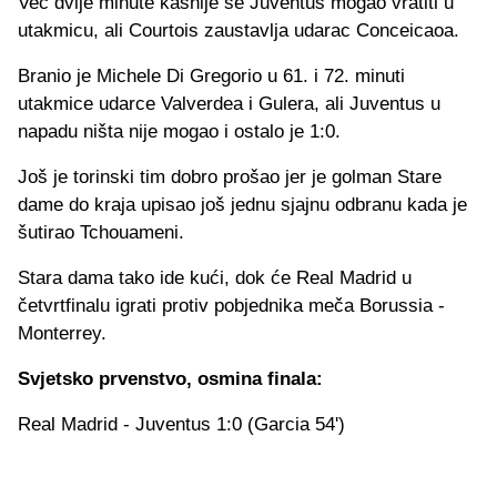
Već dvije minute kasnije se Juventus mogao vratiti u
utakmicu, ali Courtois zaustavlja udarac Conceicaoa.
Branio je Michele Di Gregorio u 61. i 72. minuti
utakmice udarce Valverdea i Gulera, ali Juventus u
napadu ništa nije mogao i ostalo je 1:0.
Još je torinski tim dobro prošao jer je golman Stare
dame do kraja upisao još jednu sjajnu odbranu kada je
šutirao Tchouameni.
Stara dama tako ide kući, dok će Real Madrid u
četvrtfinalu igrati protiv pobjednika meča Borussia -
Monterrey.
Svjetsko prvenstvo, osmina finala:
Real Madrid - Juventus 1:0 (Garcia 54')