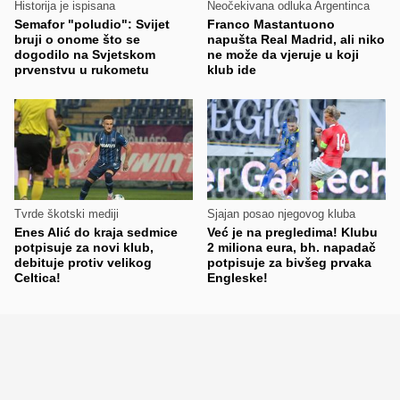
Historija je ispisana
Neočekivana odluka Argentinca
Semafor "poludio": Svijet
Franco Mastantuono
bruji o onome što se
napušta Real Madrid, ali niko
dogodilo na Svjetskom
ne može da vjeruje u koji
prvenstvu u rukometu
klub ide
Tvrde škotski mediji
Sjajan posao njegovog kluba
Enes Alić do kraja sedmice
Već je na pregledima! Klubu
potpisuje za novi klub,
2 miliona eura, bh. napadač
debituje protiv velikog
potpisuje za bivšeg prvaka
Celtica!
Engleske!