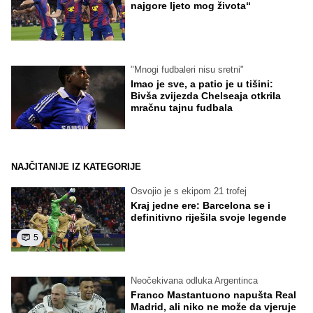
najgore ljeto mog života“
"Mnogi fudbaleri nisu sretni"
Imao je sve, a patio je u tišini:
Bivša zvijezda Chelseaja otkrila
mračnu tajnu fudbala
NAJČITANIJE IZ KATEGORIJE
Osvojio je s ekipom 21 trofej
Kraj jedne ere: Barcelona se i
definitivno riješila svoje legende
5
Neočekivana odluka Argentinca
Franco Mastantuono napušta Real
Madrid, ali niko ne može da vjeruje