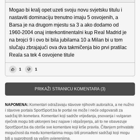
Mogao bi kralj opet uzeti svoju novu svjetsku titulu i
nastaviti dominaciju trenutno imaju 5 osvojenih, a
Barsa je na drugom mjestu sa 3 a ako dodamo od
1960-2004 onaj interkontinentalni kup Real Madrid je
na brojci 9 i ovo bi bila jubilarna 10 a Milan bi u tom
slučaju zbrajajući ova dva takmičenja bio prvi pratilac
Reala sa tek 4 osvojene titule
1
1
PRIKAŽI STRANICU KOMENTARA (3)
NAPOMENA:
Komentari odražavaju stavove njihovih autora/ica, a ne nužno
i stavove portala SportSport.ba te portal ne može i neće odgovarati za
sadržaj tih kometara. Komentari koji sadrže vrijeđanja, psovanja i vulgaran
riječnik mogu biti uklonjeni bez najave i objašnjenja, ali to ne obavezuje
SportSport.ba da obriše sve komentare koji krše pravila. Čitanjem prihvatate
mogućnost da među komentarima mogu biti pronađeni sadržaji koji mogu
biti u suprotnosti sa vašim uvjerenjima.