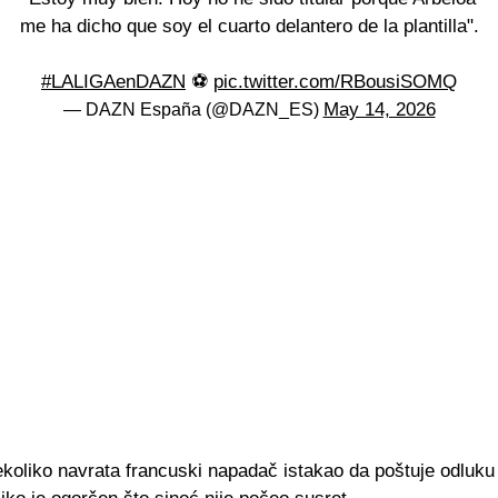
me ha dicho que soy el cuarto delantero de la plantilla".
#LALIGAenDAZN
⚽
pic.twitter.com/RBousiSOMQ
May 14, 2026
— DAZN España (@DAZN_ES)
ekoliko navrata francuski napadač istakao da poštuje odluku