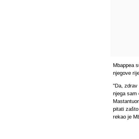
Mbappea su 
njegove rij
"Da, zdrav
njega sam 
Mastantuon
pitati zašt
rekao je M