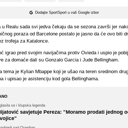
Dodajte SportSport u vaš Google izbor
a u Realu sada svi jedva čekaju da se sezona završi jer nak
ičnog poraza od Barcelone postalo je jasno da će ovo biti d
z trofeja za Katalonce.
oć igrao pred svojim navijačima protiv Ovieda i uspio je pobij
ove za domaće dali su Gonzalo Garcia i Jude Bellingham.
na tema je Kylian Mbappe koji je ušao na teren sredinom dru
 i upisao je asistenciju kod gola Bellinghama.
ANO
lasila se i klupska legenda
ijatović savjetuje Pereza: "Moramo prodati jednog o
vojice"
 pobjedi nad Oviedom