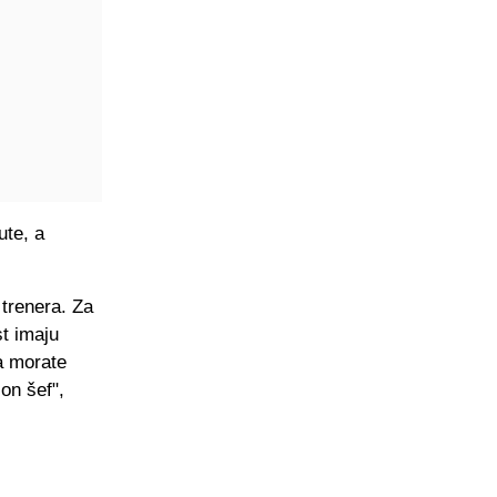
ute, a
trenera. Za
t imaju
a morate
 on šef",