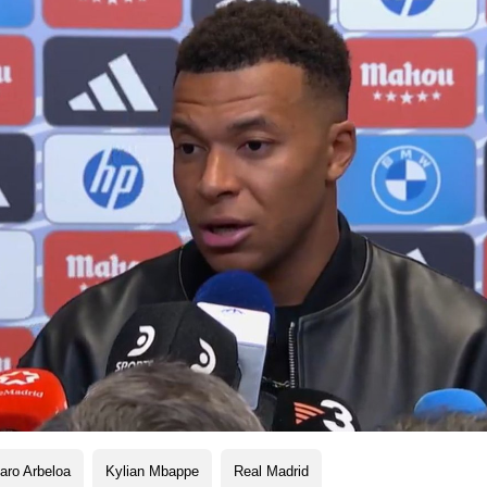
aro Arbeloa
Kylian Mbappe
Real Madrid