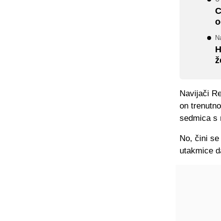
C
o
N
H
ž
Navijači Re
on trenutno
sedmica s 
No, čini se
utakmice da