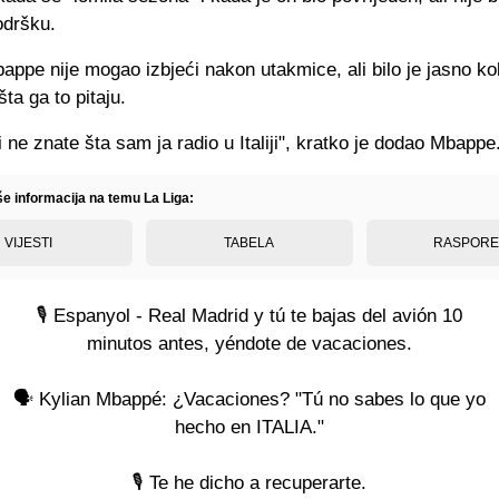
odršku.
ppe nije mogao izbjeći nakon utakmice, ali bilo je jasno ko
ta ga to pitaju.
ne znate šta sam ja radio u Italiji", kratko je dodao Mbappe
še informacija na temu La Liga:
VIJESTI
TABELA
RASPOR
🎙️ Espanyol - Real Madrid y tú te bajas del avión 10
minutos antes, yéndote de vacaciones.
🗣️ Kylian Mbappé: ¿Vacaciones? "Tú no sabes lo que yo
hecho en ITALIA."
🎙️ Te he dicho a recuperarte.