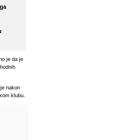
ega
u
o je da je
thodnih
 je nakon
skom klubu.