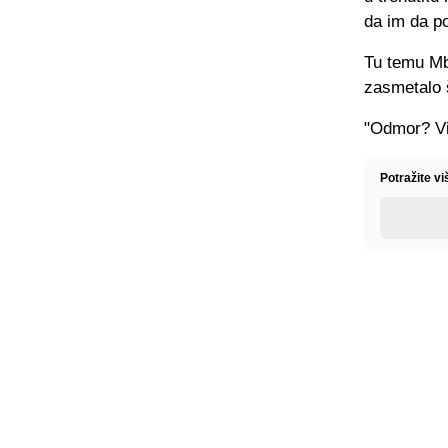
da im da p
Tu temu Mba
zasmetalo š
"Odmor? Vi 
Potražite vi