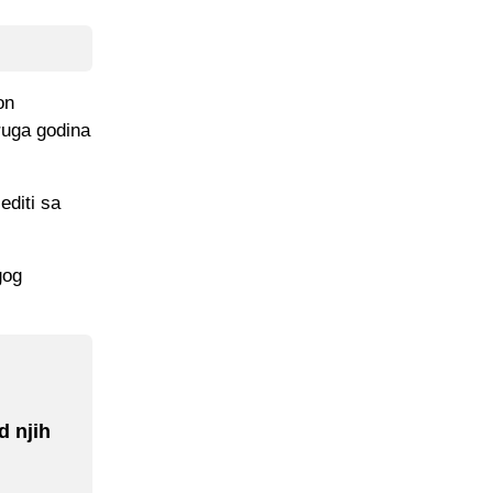
on
ruga godina
editi sa
gog
d njih