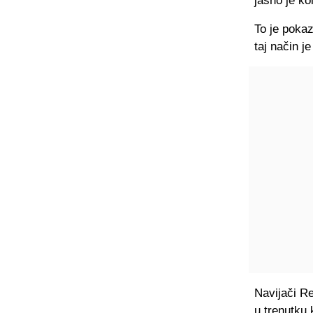
jasno je ko
To je pokaz
taj način 
Navijači Re
u trenutku 