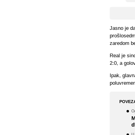
Jasno je d
prošlosedm
zaredom be
Real je sin
2:0, a gol
Ipak, glav
poluvremena
POVEZ
Og
M
d
U