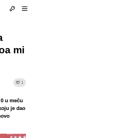
Otvori profil
Otvori meni
a
loa mi
1
2:0 u meču
koju je dao
novo