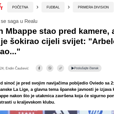
POČETNA
FUDBAL
PRIMERA DIVISION
 se saga u Realu
n Mbappe stao pred kamere, 
je šokirao cijeli svijet: "Arbe
ao..."
:24,
Endin Čaušević
Poslušajte
članak
d sinoć je pred svojim navijačima pobijedio Oviedo sa 
panske La Lige, a glavna tema španske javnosti je izjava 
appe nakon što je utakmica završena koja će sigurno po
strasti u kraljevskom klubu.