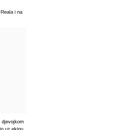
 Reala i na
s djevojkom
bio uz ekipu