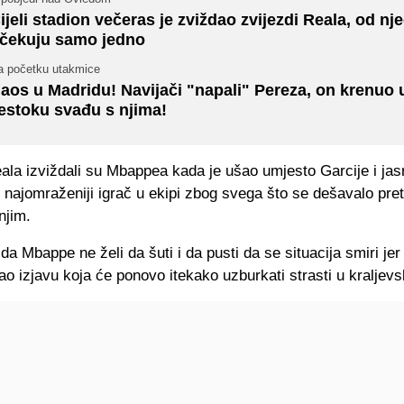
ijeli stadion večeras je zviždao zvijezdi Reala, od nj
čekuju samo jedno
a početku utakmice
aos u Madridu! Navijači "napali" Pereza, on krenuo 
estoku svađu s njima!
ala izviždali su Mbappea kada je ušao umjesto Garcije i jasn
 najomraženiji igrač u ekipi zbog svega što se dešavalo pre
njim.
 da Mbappe ne želi da šuti i da pusti da se situacija smiri jer
o izjavu koja će ponovo itekako uzburkati strasti u kraljev