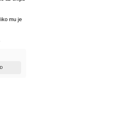
liko mu je
.
ED