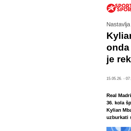
Nastavlja
Kylia
onda 
je rek
15.05.26. - 07
Real Madri
36. kola š
Kylian Mb
uzburkati 