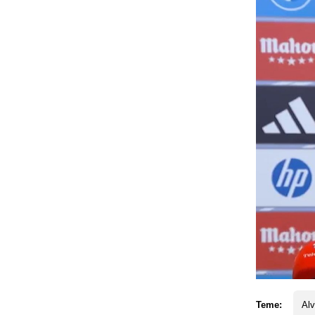
Teme:
Alv