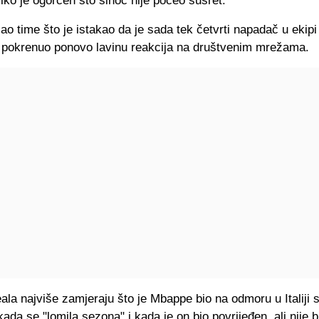
liko je ogorčen što sinoć nije počeo susret.
ao time što je istakao da je sada tek četvrti napadač u ekipi
je pokrenuo ponovo lavinu reakcija na društvenim mrežama.
ala najviše zamjeraju što je Mbappe bio na odmoru u Italiji 
kada se "lomila sezona" i kada je on bio povrijeđen, ali nije 