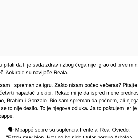
pitali da li je sada zdrav i zbog čega nije igrao od prve min
eči šokirale su navijače Reala.
 sam i spreman za igru. Zašto nisam počeo večeras? Pitajte 
četvrti napadač u ekipi. Rekao mi je da ispred mene prednos
o, Brahim i Gonzalo. Bio sam spreman da počnem, ali njeg
o se to nije desilo. To je njegova odluka. Ja to poštujem jer je
bappe.
🗣️ Mbappé sobre su suplencia frente al Real Oviedo:
"Estoy muy bien. Hoy no he sido titular porque Arbeloa