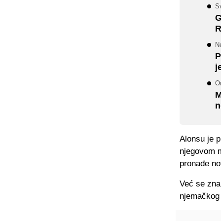
Sv
G
R
Ne
P
j
On
M
n
Alonsu je p
njegovom mj
pronađe no
Već se zna 
njemačkog 