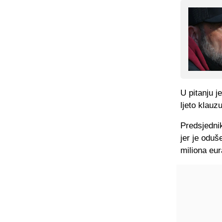
U pitanju j
ljeto klauz
Predsjednik
jer je oduš
miliona eur