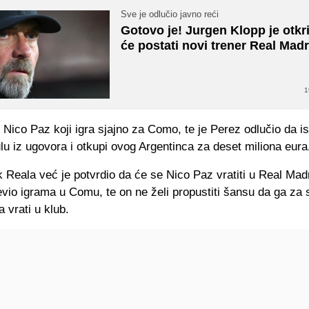
Sve je odlučio javno reći
Gotovo je! Jurgen Klopp je otkri
će postati novi trener Real Madr
1
e Nico Paz koji igra sjajno za Como, te je Perez odlučio da is
ulu iz ugovora i otkupi ovog Argentinca za deset miliona eura
 Reala već je potvrdio da će se Nico Paz vratiti u Real Madr
evio igrama u Comu, te on ne želi propustiti šansu da ga za
a vrati u klub.