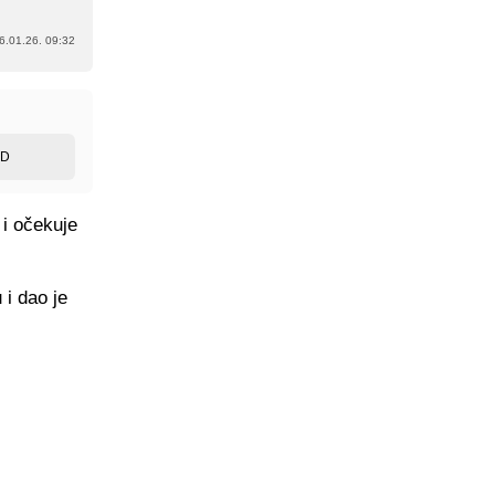
6.01.26. 09:32
ED
 i očekuje
i dao je