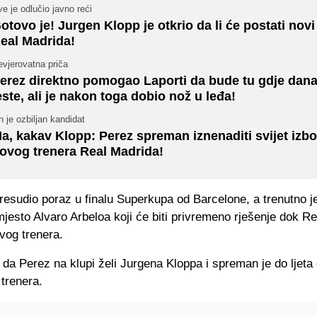
e je odlučio javno reći
otovo je! Jurgen Klopp je otkrio da li će postati novi
eal Madrida!
vjerovatna priča
erez direktno pomogao Laporti da bude tu gdje dan
este, ali je nakon toga dobio nož u leđa!
 je ozbiljan kandidat
a, kakav Klopp: Perez spreman iznenaditi svijet izb
ovog trenera Real Madrida!
resudio poraz u finalu Superkupa od Barcelone, a trenutno j
esto Alvaro Arbeloa koji će biti privremeno rješenje dok Re
vog trenera.
da Perez na klupi želi Jurgena Kloppa i spreman je do ljeta 
trenera.