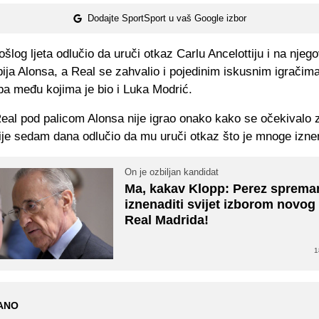
Dodajte SportSport u vaš Google izbor
ošlog ljeta odlučio da uruči otkaz Carlu Ancelottiju i na njeg
ja Alonsa, a Real se zahvalio i pojedinim iskusnim igračima
luba među kojima je bio i Luka Modrić.
eal pod palicom Alonsa nije igrao onako kako se očekivalo
ije sedam dana odlučio da mu uruči otkaz što je mnoge izne
On je ozbiljan kandidat
Ma, kakav Klopp: Perez sprema
iznenaditi svijet izborom novog
Real Madrida!
1
ANO