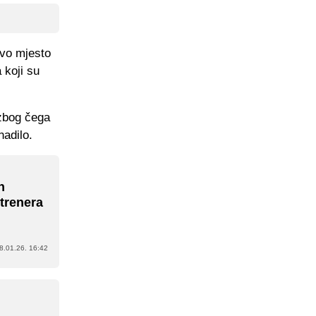
ovo mjesto
 koji su
 zbog čega
nadilo.
n
 trenera
8.01.26. 16:42