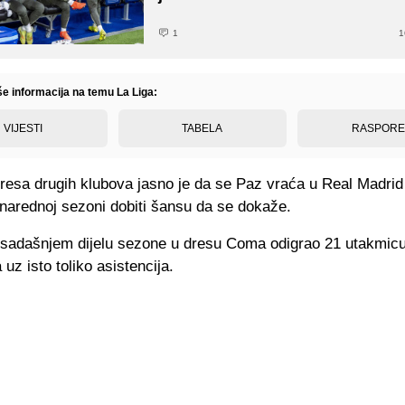
1
1
še informacija na temu La Liga:
VIJESTI
TABELA
RASPOR
eresa drugih klubova jasno je da se Paz vraća u Real Madrid
 narednoj sezoni dobiti šansu da se dokaže.
osadašnjem dijelu sezone u dresu Coma odigrao 21 utakmicu 
 uz isto toliko asistencija.