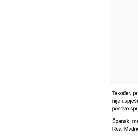
Također, p
nije uspješ
ponovo spr
Španski med
Real Madrid