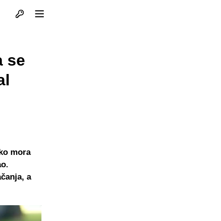
Otvori profil
Otvori meni
a se
al
ako mora
ao.
čanja, a