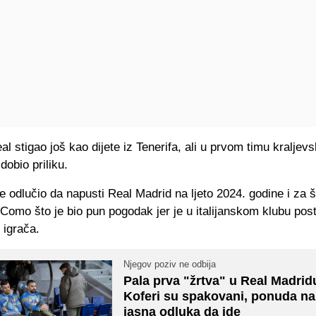
al stigao još kao dijete iz Tenerifa, ali u prvom timu kraljev
dobio priliku.
e odlučio da napusti Real Madrid na ljeto 2024. godine i za š
Como što je bio pun pogodak jer je u italijanskom klubu pos
 igrača.
Njegov poziv ne odbija
Pala prva "žrtva" u Real Madrid
Koferi su spakovani, ponuda na 
jasna odluka da ide