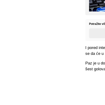
Potražite vi
I pored int
se da će u
Paz je u d
šest golova