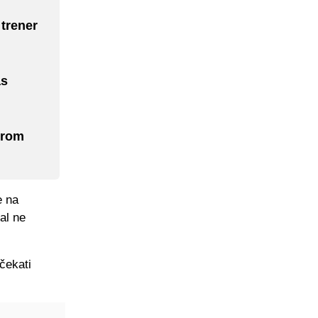
 trener
as
orom
e na
al ne
čekati