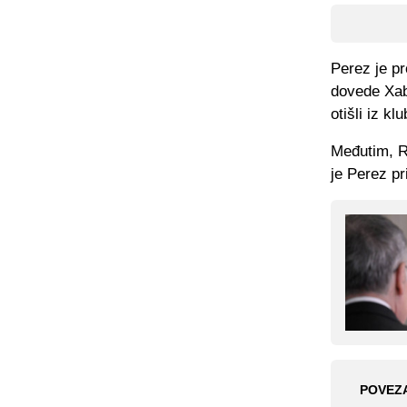
Perez je pr
dovede Xabi
otišli iz k
Međutim, R
je Perez pr
POVEZ