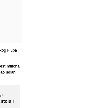
skog kluba
est miliona
tao jedan
u!
stolu i