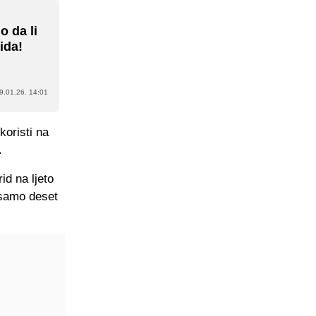
o da li
ida!
9.01.26. 14:01
koristi na
.
id na ljeto
 samo deset