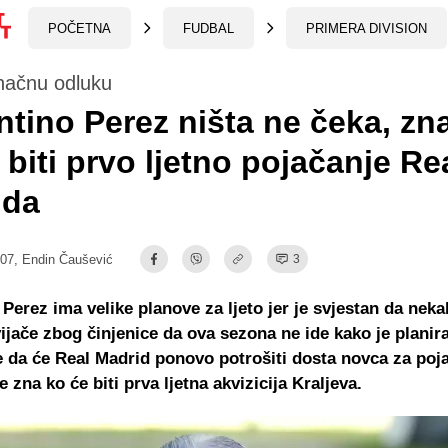
POČETNA
FUDBAL
PRIMERA DIVISION
načnu odluku
ntino Perez ništa ne čeka, zn
 biti prvo ljetno pojačanje Re
ida
:07,
Endin Čaušević
3
 Perez ima velike planove za ljeto jer je svjestan da nek
vijače zbog činjenice da ova sezona ne ide kako je planir
 da će Real Madrid ponovo potrošiti dosta novca za poja
 zna ko će biti prva ljetna akvizicija Kraljeva.