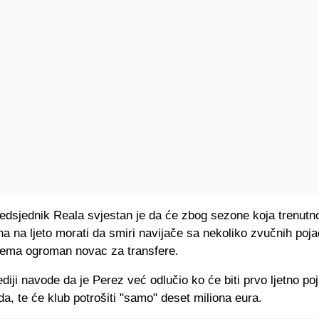
redsjednik Reala svjestan je da će zbog sezone koja trenutn
na na ljeto morati da smiri navijače sa nekoliko zvučnih poja
ema ogroman novac za transfere.
iji navode da je Perez već odlučio ko će biti prvo ljetno po
a, te će klub potrošiti "samo" deset miliona eura.