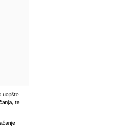
o uopšte
čanja, te
jačanje