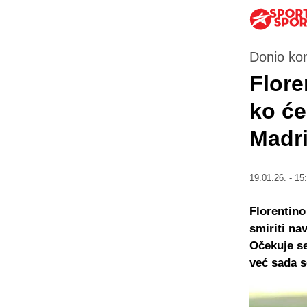
Donio ko
Flore
ko će
Madr
19.01.26. - 15
Florentino
smiriti na
Očekuje se
već sada se