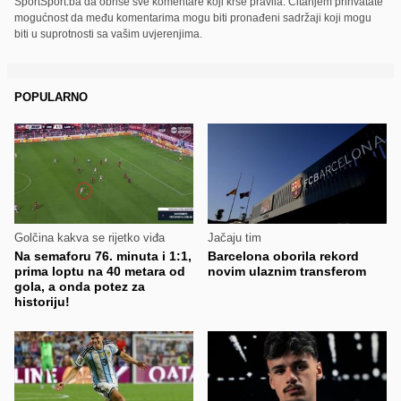
SportSport.ba da obriše sve komentare koji krše pravila. Čitanjem prihvatate
mogućnost da među komentarima mogu biti pronađeni sadržaji koji mogu
biti u suprotnosti sa vašim uvjerenjima.
POPULARNO
Golčina kakva se rijetko viđa
Jačaju tim
Na semaforu 76. minuta i 1:1,
Barcelona oborila rekord
prima loptu na 40 metara od
novim ulaznim transferom
gola, a onda potez za
historiju!