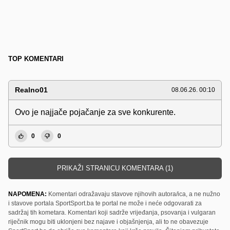
TOP KOMENTARI
Realno01
08.06.26. 00:10
Ovo je najjače pojačanje za sve konkurente.
0
0
PRIKAŽI STRANICU KOMENTARA (1)
NAPOMENA:
Komentari odražavaju stavove njihovih autora/ica, a ne nužno
i stavove portala SportSport.ba te portal ne može i neće odgovarati za
sadržaj tih kometara. Komentari koji sadrže vrijeđanja, psovanja i vulgaran
riječnik mogu biti uklonjeni bez najave i objašnjenja, ali to ne obavezuje