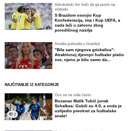
Advokatski tim traži da ga puste na
slobodu
S Brazilom osvojio Kup
Konfederacija, ima i Kup UEFA, a
sada leži u zatvoru zbog
porodičnog nasilja
Amalia putovala u Istanbul
"Bila sam njegova grickalica":
Atraktivnoj djevojci fudbaler platio
sve, njeno je bilo samo da...
NAJČITANIJE IZ KATEGORIJE
Ovo se ne viđa često
Bosanac Malik Tubić junak
Schalkea: Gubili su 4:0, a onda je
uslijedio preokret za fudbalske
2
anale!