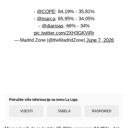
-
@COPE
: 64,19% - 35,81%
-
@marca
: 65,95% - 34,05%
-
@diarioas
: 66% - 34%
pic.twitter.com/2XH3GKViRr
June 7, 2026
— Madrid Zone (@theMadridZone)
Potražite više informacija na temu La Liga:
VIJESTI
TABELA
RASPORED