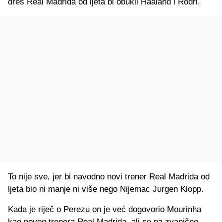
dres Real Madrida od ljeta bi obukli Haaland i Rodri.
To nije sve, jer bi navodno novi trener Real Madrida od
ljeta bio ni manje ni više nego Nijemac Jurgen Klopp.
Kada je riječ o Perezu on je već dogovorio Mourinha
kao novog trenera Real Madrida, ali se na zvanično