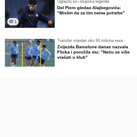
Oglasila se i klupska legenda
Del Piero gledao Alajbegovića:
"Mislim da za tim nema potrebe"
1
Transfer vrijedan oko 50 miliona eura
Zvijezda Barcelone danas nazvala
Flicka i poručila mu: "Neću se više
vraćati u klub"