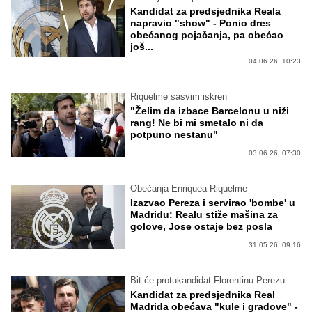
Kandidat za predsjednika Reala
napravio "show" - Ponio dres
obećanog pojačanja, pa obećao
još...
04.06.26. 10:23
Riquelme sasvim iskren
"Želim da izbace Barcelonu u niži
rang! Ne bi mi smetalo ni da
potpuno nestanu"
03.06.26. 07:30
Obećanja Enriquea Riquelme
Izazvao Pereza i servirao 'bombe' u
Madridu: Realu stiže mašina za
golove, Jose ostaje bez posla
31.05.26. 09:16
Bit će protukandidat Florentinu Perezu
Kandidat za predsjednika Real
Madrida obećava "kule i gradove" -