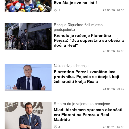
Evo šta je sve na listi!
1
27.05.26. 20:30
Enrique Riquelme želi mjesto
predsjednika
Krenulo je rušenje Florentina
Pereza: "Dva superstara su obećala
doći u Real"
26.05.26. 16:30
Nakon dvije decenije
Florentino Perez i zvanično ima
protivnika: Pojavio se čovjek koji
želi srušiti kralja Reala
24.05.26. 23:42
Smatra da je vrijeme za promjene
Mladi biznismen spreman okončati
eru Florentina Pereza u Real
Madridu
4
26.03.21. 16:36