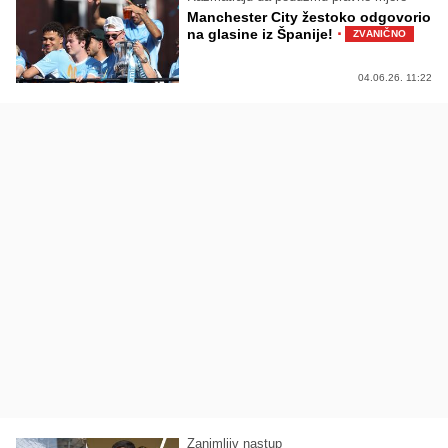
Manchester City žestoko odgovorio
·
na glasine iz Španije!
ZVANIČNO
04.06.26. 11:22
Zanimljiv nastup