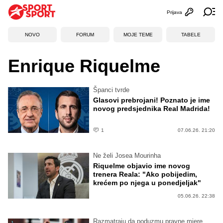
Prijava
Otvori profi
Ot
NOVO
FORUM
MOJE TEME
TABELE
Enrique Riquelme
Španci tvrde
Glasovi prebrojani! Poznato je ime
novog predsjednika Real Madrida!
1
07.06.26. 21:20
Ne želi Josea Mourinha
Riquelme objavio ime novog
trenera Reala: "Ako pobijedim,
krećem po njega u ponedjeljak"
05.06.26. 22:38
Razmatraju da poduzmu pravne mjere