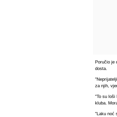
Poručio je 
dosta.
"Neprijatel
za njih, vje
"To su loši
kluba. Mora
"Laku noć 