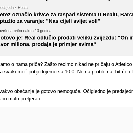
redsjednik Reala
erez označio krivce za raspad sistema u Realu, Barc
ptužio za varanje: "Nas cijeli svijet voli"
avršena priča nakon 10 godina
otovo je! Real odlučio prodati veliku zvijezdu: "On i
zvor miliona, prodaja je primjer svima"
samo o nama priča? Zašto recimo nikad ne pričaju o Atletic
da svaki meč pobjeđujemo sa 10:0. Nema problema, bit će i t
vakvo obećanje je gotovo nemoguće. Očigledno je predsjedn
snu malo pretjerao.