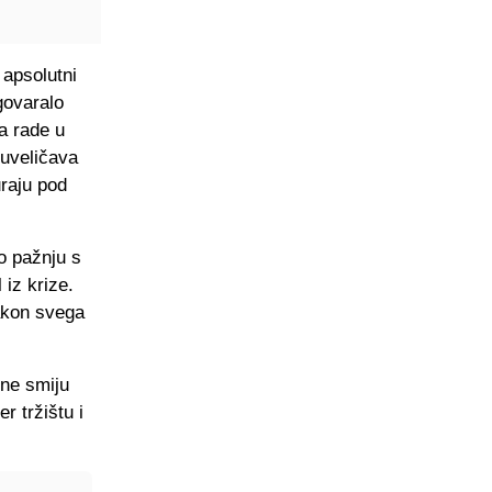
 apsolutni
govaralo
a rade u
euveličava
uraju pod
o pažnju s
 iz krize.
akon svega
 ne smiju
r tržištu i