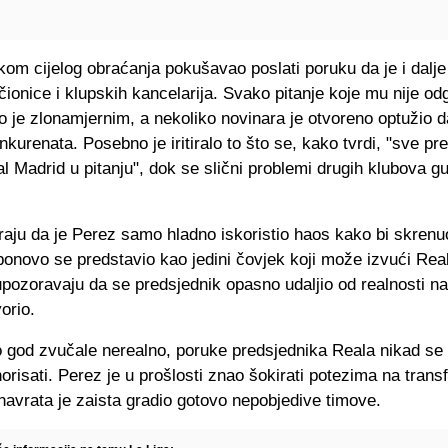
kom cijelog obraćanja pokušavao poslati poruku da je i dalje
čionice i klupskih kancelarija. Svako pitanje koje mu nije od
 je zlonamjernim, a nekoliko novinara je otvoreno optužio d
nkurenata. Posebno je iritiralo to što se, kako tvrdi, "sve pr
l Madrid u pitanju", dok se slični problemi drugih klubova g
raju da je Perez samo hladno iskoristio haos kako bi skrenu
 ponovo se predstavio kao jedini čovjek koji može izvući Real
upozoravaju da se predsjednik opasno udaljio od realnosti n
orio.
o god zvučale nerealno, poruke predsjednika Reala nikad se
orisati. Perez je u prošlosti znao šokirati potezima na transfe
navrata je zaista gradio gotovo nepobjedive timove.