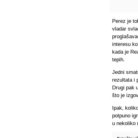
Perez je to
vladar svla
proglašavao
interesu ko
kada je Rea
tepih.
Jedni smat
rezultata i
Drugi pak 
što je izgov
Ipak, kolik
potpuno ign
u nekoliko 