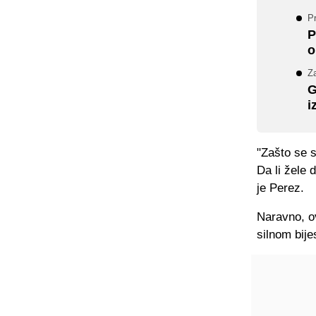
P
P
o
Z
G
i
"Zašto se 
Da li žele 
je Perez.
Naravno, o
silnom bije