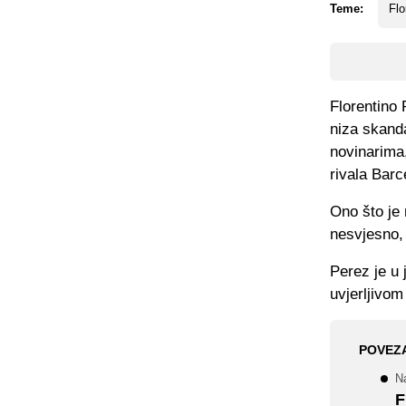
Teme:
Flo
Florentino 
niza skanda
novinarima,
rivala Bar
Ono što je 
nesvjesno,
Perez je u
uvjerljivom
POVEZ
Na
F