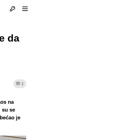
Otvori profil
Otvori meni
te da
?
1
aos na
i su se
obećao je