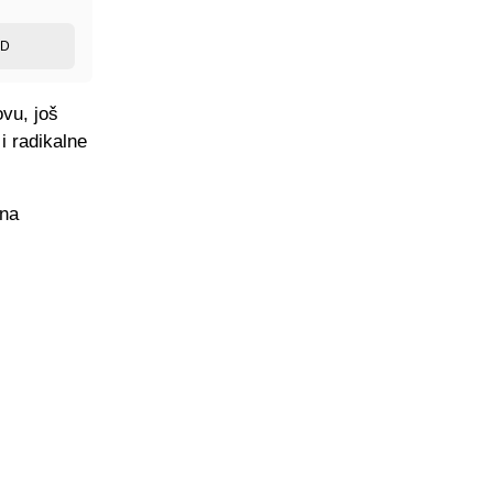
ED
ovu, još
i radikalne
una