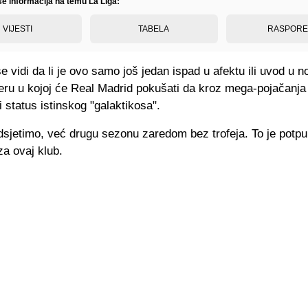
še informacija na temu La Liga:
VIJESTI
TABELA
RASPOR
e vidi da li je ovo samo još jedan ispad u afektu ili uvod u n
 eru u kojoj će Real Madrid pokušati da kroz mega-pojačanja 
i status istinskog "galaktikosa".
dsjetimo, već drugu sezonu zaredom bez trofeja. To je potp
za ovaj klub.