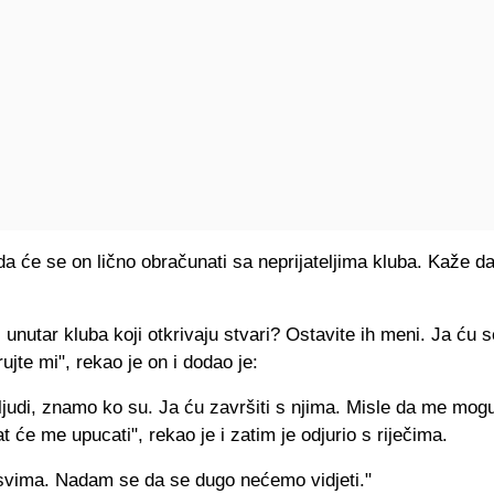
da će se on lično obračunati sa neprijateljima kluba. Kaže da
ji unutar kluba koji otkrivaju stvari? Ostavite ih meni. Ja ću s
rujte mi", rekao je on i dodao je:
 ljudi, znamo ko su. Ja ću završiti s njima. Misle da me mogu 
t će me upucati", rekao je i zatim je odjurio s riječima.
svima. Nadam se da se dugo nećemo vidjeti."