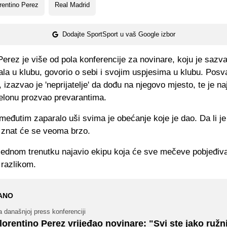
rentino Perez
Real Madrid
Dodajte SportSport u vaš Google izbor
Perez je više od pola konferencije za novinare, koju je saz
la u klubu, govorio o sebi i svojim uspjesima u klubu. Pos
 izazvao je 'neprijatelje' da dođu na njegovo mjesto, te je n
celonu prozvao prevarantima.
međutim zaparalo uši svima je obećanje koje je dao. Da li je 
 znat će se veoma brzo.
 jednom trenutku najavio ekipu koja će sve mečeve pobjeđiva
 razlikom.
ANO
 današnjoj press konferenciji
lorentino Perez vrijeđao novinare: "Svi ste jako ružn