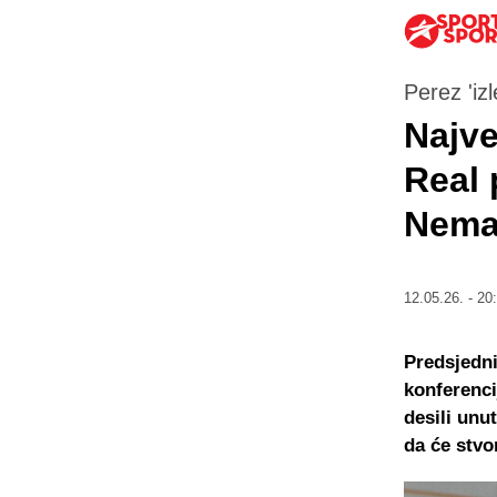
Perez 'izl
Najve
Real 
Nema 
12.05.26. - 20
Predsjedni
konferenci
desili unu
da će stvo