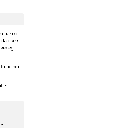
vao nakon
vađao se s
ajvećeg
to učinio
ti s
i"