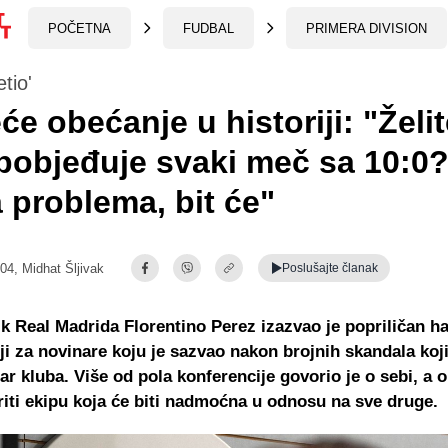
POČETNA
FUDBAL
PRIMERA DIVISION
etio'
će obećanje u historiji: "Želi
pobjeđuje svaki meč sa 10:0
problema, bit će"
:04,
Midhat Šljivak
Poslušajte
članak
k Real Madrida Florentino Perez izazvao je popriličan h
ji za novinare koju je sazvao nakon brojnih skandala koj
tar kluba. Više od pola konferencije govorio je o sebi, a 
riti ekipu koja će biti nadmoćna u odnosu na sve druge.