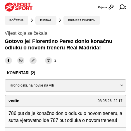
Prijava
Otvori profi
Ot
POČETNA
FUDBAL
PRIMERA DIVISION
Vijest koja se čekala
Gotovo je! Florentino Perez donio konačnu
odluku o novom treneru Real Madrida!
2
KOMENTARI (2)
Sortiraj
vedin
08.05.26. 22:17
786 put da je konačno donio odluku o novom treneru, a
sutra vjerovatno ide 787 put odluka o novom treneru!