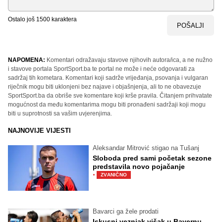
Ostalo još
1500
karaktera
POŠALJI
NAPOMENA:
Komentari odražavaju stavove njihovih autora/ica, a ne nužno
i stavove portala SportSport.ba te portal ne može i neće odgovarati za
sadržaj tih kometara. Komentari koji sadrže vrijeđanja, psovanja i vulgaran
riječnik mogu biti uklonjeni bez najave i objašnjenja, ali to ne obavezuje
SportSport.ba da obriše sve komentare koji krše pravila. Čitanjem prihvatate
mogućnost da među komentarima mogu biti pronađeni sadržaji koji mogu
biti u suprotnosti sa vašim uvjerenjima.
NAJNOVIJE VIJESTI
Aleksandar Mitrović stigao na Tušanj
Sloboda pred sami početak sezone
predstavila novo pojačanje
·
ZVANIČNO
Bavarci ga žele prodati
Iskusni veznjak višak u Bayernu