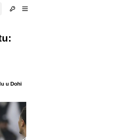
Otvori profil
Otvori meni
tu:
lu u Dohi