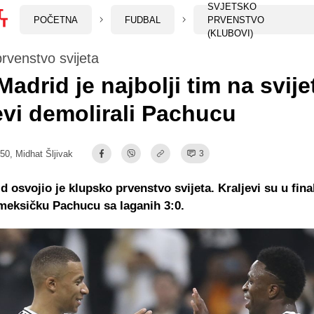
SVJETSKO
POČETNA
FUDBAL
PRVENSTVO
(KLUBOVI)
rvenstvo svijeta
Madrid je najbolji tim na svije
evi demolirali Pachucu
:50,
Midhat Šljivak
3
d osvojio je klupsko prvenstvo svijeta. Kraljevi su u fina
 meksičku Pachucu sa laganih 3:0.