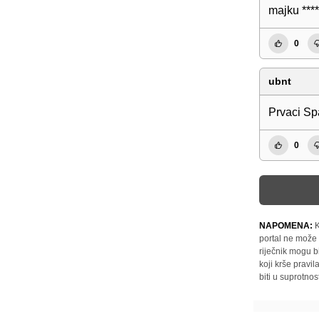
majku ****
0
ubnt
Prvaci Spa
0
NAPOMENA:
K
portal ne može 
riječnik mogu b
koji krše pravi
biti u suprotnos