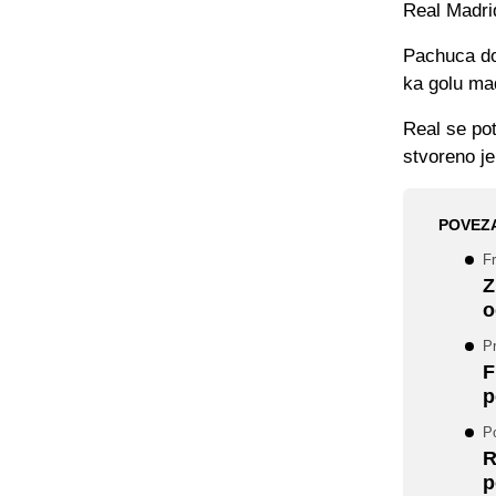
Real Madrid
Pachuca dob
ka golu ma
Real se pot
stvoreno je
POVEZ
F
Z
o
P
F
p
Po
R
p