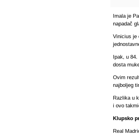
Imala je P
napadač gla
Vinicius je
jednostavno
Ipak, u 84.
dosta muke
Ovim rezult
najboljeg t
Razlika u 
i ovo takm
Klupsko pr
Real Madri