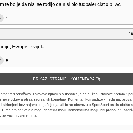
m te bolje da nisi se rodijo da nisi bio fudbaler cistio bi wc
1
18
nije, Evrope i svijeta...
0
PRIKAŽI STRANICU KOMENTARA (3)
omentari odražavaju stavove njihovih autora/ica, a ne nužno i stavove portala Spor
i neće odgovarati za sadržaj tih kometara. Komentari koji sadrže vrijeđanja, psovan
iti uklonjeni bez najave i objašnjenja, ali to ne obavezuje SportSport.ba da obriše
la. Čitanjem prihvatate mogućnost da među komentarima mogu biti pronađeni sadrža
ti sa vašim uvjerenjima.