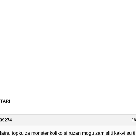
TARI
39274
18
atnu topku za monster koliko si ruzan mogu zamisliti kakvi su ti 