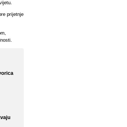
ijetu.
re prijetnje
om,
nosti.
vorica
avaju