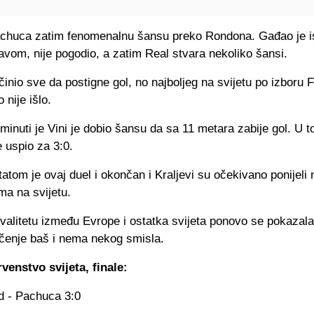
achuca zatim fenomenalnu šansu preko Rondona. Gađao je i
vom, nije pogodio, a zatim Real stvara nekoliko šansi.
 činio sve da postigne gol, no najboljeg na svijetu po izboru 
 nije išlo.
 minuti je Vini je dobio šansu da sa 11 metara zabije gol. U 
 uspio za 3:0.
atom je ovaj duel i okončan i Kraljevi su očekivano ponijeli 
ima na svijetu.
kvalitetu između Evrope i ostatka svijeta ponovo se pokaza
ičenje baš i nema nekog smisla.
venstvo svijeta, finale:
d - Pachuca 3:0