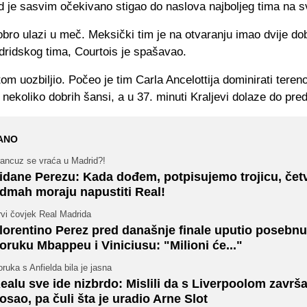
 je sasvim očekivano stigao do naslova najboljeg tima na sv
ro ulazi u meč. Meksički tim je na otvaranju imao dvije dob
dridskog tima, Courtois je spašavao.
om uozbiljio. Počeo je tim Carla Ancelottija dominirati teren
 nekoliko dobrih šansi, a u 37. minuti Kraljevi dolaze do pred
ANO
rancuz se vraća u Madrid?!
idane Perezu: Kada dođem, potpisujemo trojicu, čet
dmah moraju napustiti Real!
rvi čovjek Real Madrida
lorentino Perez pred današnje finale uputio posebnu
oruku Mbappeu i Viniciusu: "Milioni će..."
ruka s Anfielda bila je jasna
ealu sve ide nizbrdo: Mislili da s Liverpoolom završ
osao, pa čuli šta je uradio Arne Slot