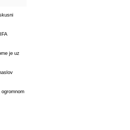
skusni
FIFA
tome je uz
naslov
la ogromnom