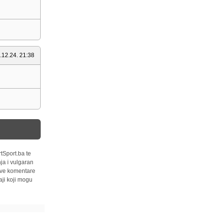
.12.24. 21:38
tSport.ba te
ja i vulgaran
 sve komentare
ji koji mogu