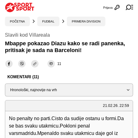
Prijava
Otvori profi
Ot
POČETNA
FUDBAL
PRIMERA DIVISION
Slavili kod Villareala
Mbappe pokazao Diazu kako se radi panenka,
pritisak je sada na Barceloni!
11
KOMENTARI (11)
Sortiraj
21.02.26. 22:59
No penalty no parti.Cisto da sudije ostanu u formi.Da
se bas svaku utakmicu.Pokloni penal
varsmadridu.Mpenaldo svaku utakmicu daje gol iz