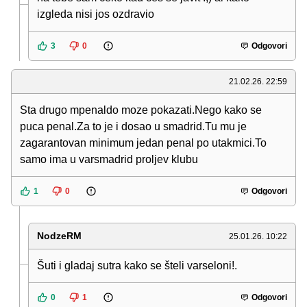
izgleda nisi jos ozdravio
3
0
Odgovori
21.02.26. 22:59
Sta drugo mpenaldo moze pokazati.Nego kako se
puca penal.Za to je i dosao u smadrid.Tu mu je
zagarantovan minimum jedan penal po utakmici.To
samo ima u varsmadrid proljev klubu
1
0
Odgovori
NodzeRM
25.01.26. 10:22
Šuti i gladaj sutra kako se šteli varseloni!.
0
1
Odgovori