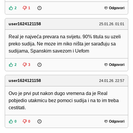
2
1
Odgovori
user1624121158
25.01.26. 01:01
Real je najveća prevara na svijetu. 90% titula su uzeli
preko sudija. Ne moze im niko ništa jer sarađuju sa
sudijama, Spanskim savezom i Uefom
2
3
Odgovori
user1624121158
24.01.26. 22:57
Ovo je prvi put nakon dugo vremena da je Real
pobjedio utakmicu bez pomoci sudija i na to im treba
cestitati.
0
0
Odgovori