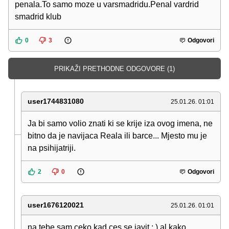
penala.To samo moze u varsmadridu.Penal vardrid
smadrid klub
0
3
Odgovori
PRIKAŽI PRETHODNE ODGOVORE (1)
user1744831080
25.01.26. 01:01
Ja bi samo volio znati ki se krije iza ovog imena, ne
bitno da je navijaca Reala ili barce... Mjesto mu je
na psihijatriji.
2
0
Odgovori
user1676120021
25.01.26. 01:01
na tebe sam ceko kad ces se javit :,) al kako