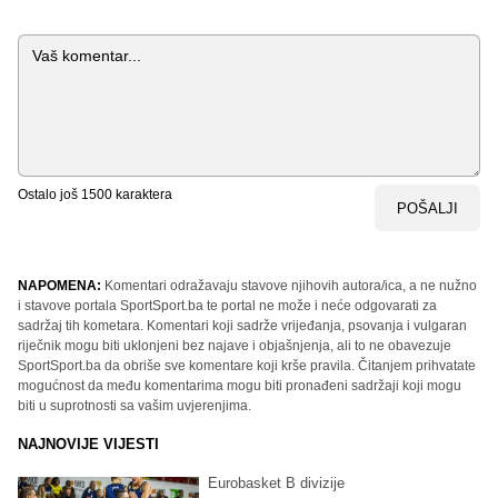
Komentar
Ostalo još
1500
karaktera
POŠALJI
NAPOMENA:
Komentari odražavaju stavove njihovih autora/ica, a ne nužno
i stavove portala SportSport.ba te portal ne može i neće odgovarati za
sadržaj tih kometara. Komentari koji sadrže vrijeđanja, psovanja i vulgaran
riječnik mogu biti uklonjeni bez najave i objašnjenja, ali to ne obavezuje
SportSport.ba da obriše sve komentare koji krše pravila. Čitanjem prihvatate
mogućnost da među komentarima mogu biti pronađeni sadržaji koji mogu
biti u suprotnosti sa vašim uvjerenjima.
NAJNOVIJE VIJESTI
Eurobasket B divizije