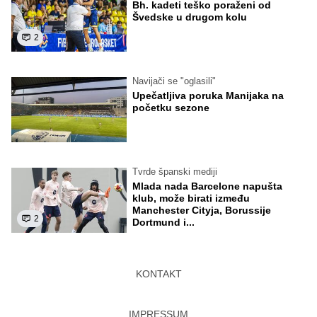
Bh. kadeti teško poraženi od
Švedske u drugom kolu
2
Navijači se "oglasili"
Upečatljiva poruka Manijaka na
početku sezone
Tvrde španski mediji
Mlada nada Barcelone napušta
klub, može birati između
Manchester Cityja, Borussije
2
Dortmund i...
KONTAKT
IMPRESSUM