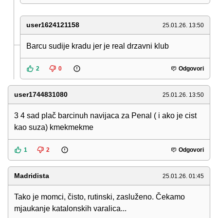
user1624121158
25.01.26. 13:50
Barcu sudije kradu jer je real drzavni klub
2
0
Odgovori
user1744831080
25.01.26. 13:50
3 4 sad plač barcinuh navijaca za Penal ( i ako je cist
kao suza) kmekmekme
1
2
Odgovori
Madridista
25.01.26. 01:45
Tako je momci, čisto, rutinski, zasluženo. Čekamo
mjaukanje katalonskih varalica...