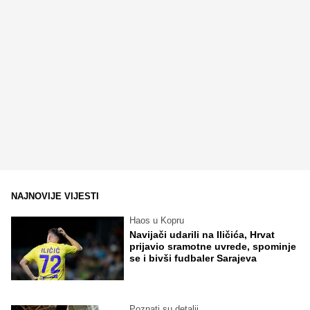
NAJNOVIJE VIJESTI
Haos u Kopru
Navijači udarili na Iličića, Hrvat
prijavio sramotne uvrede, spominje
se i bivši fudbaler Sarajeva
Poznati su detalji