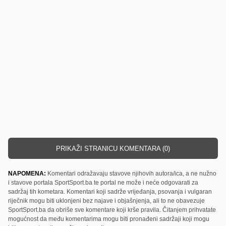
PRIKAŽI STRANICU KOMENTARA (0)
NAPOMENA:
Komentari odražavaju stavove njihovih autora/ica, a ne nužno
i stavove portala SportSport.ba te portal ne može i neće odgovarati za
sadržaj tih kometara. Komentari koji sadrže vrijeđanja, psovanja i vulgaran
riječnik mogu biti uklonjeni bez najave i objašnjenja, ali to ne obavezuje
SportSport.ba da obriše sve komentare koji krše pravila. Čitanjem prihvatate
mogućnost da među komentarima mogu biti pronađeni sadržaji koji mogu