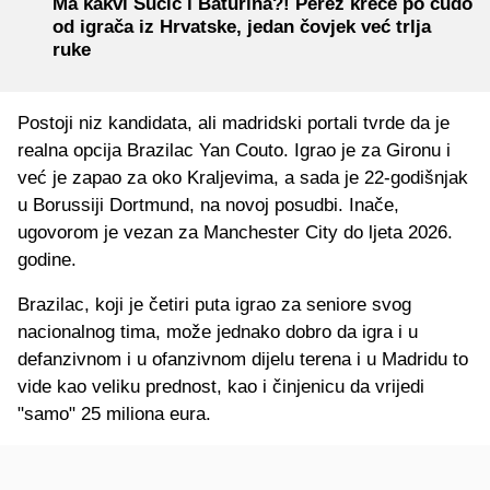
Ma kakvi Sučić i Baturina?! Perez kreće po čudo
od igrača iz Hrvatske, jedan čovjek već trlja
ruke
Postoji niz kandidata, ali madridski portali tvrde da je
realna opcija Brazilac Yan Couto. Igrao je za Gironu i
već je zapao za oko Kraljevima, a sada je 22-godišnjak
u Borussiji Dortmund, na novoj posudbi. Inače,
ugovorom je vezan za Manchester City do ljeta 2026.
godine.
Brazilac, koji je četiri puta igrao za seniore svog
nacionalnog tima, može jednako dobro da igra i u
defanzivnom i u ofanzivnom dijelu terena i u Madridu to
vide kao veliku prednost, kao i činjenicu da vrijedi
"samo" 25 miliona eura.