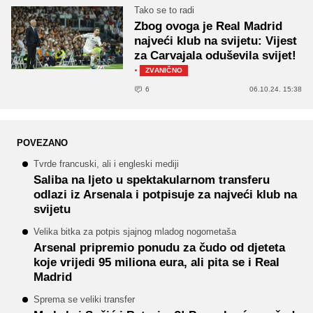
Tako se to radi
Zbog ovoga je Real Madrid
najveći klub na svijetu: Vijest
za Carvajala oduševila svijet!
·
ZVANIČNO
6
06.10.24. 15:38
POVEZANO
Tvrde francuski, ali i engleski mediji
Saliba na ljeto u spektakularnom transferu
odlazi iz Arsenala i potpisuje za najveći klub na
svijetu
Velika bitka za potpis sjajnog mladog nogometaša
Arsenal pripremio ponudu za čudo od djeteta
koje vrijedi 95 miliona eura, ali pita se i Real
Madrid
Sprema se veliki transfer