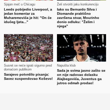
Sjajan meč u Chicagu
Želi stvoriti jaku konkurenciju
Leeds pobijedio Liverpool, a
Iako su Bernardo Silva i
jedan komentar za
Diomande praktično
Muharemovića je hit: "On će
završena stvar, Mourinho
idućeg ljeta..."
donio odluku: "Želim i
njega"
Susret se neće igrati sigurno pred
Napušta klub
domaćom publikom
Sada je svima jasno zašto se
Sarajevo potvrdilo pisanja:
on nije radovao dolasku
Savez suspendovao Koševo!
Alajbegovića, Juventus ga
jutros odmah prodao!