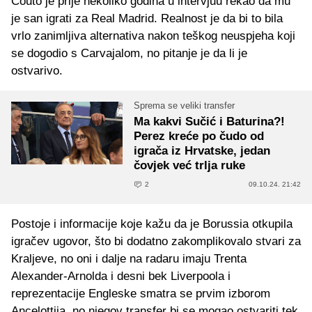
Couto je prije nekoliko godina u intervjuu rekao da mu
je san igrati za Real Madrid. Realnost je da bi to bila
vrlo zanimljiva alternativa nakon teškog neuspjeha koji
se dogodio s Carvajalom, no pitanje je da li je
ostvarivo.
Sprema se veliki transfer
Ma kakvi Sučić i Baturina?!
Perez kreće po čudo od
igrača iz Hrvatske, jedan
čovjek već trlja ruke
2
09.10.24. 21:42
Postoje i informacije koje kažu da je Borussia otkupila
igračev ugovor, što bi dodatno zakomplikovalo stvari za
Kraljeve, no oni i dalje na radaru imaju Trenta
Alexander-Arnolda i desni bek Liverpoola i
reprezentacije Engleske smatra se prvim izborom
Ancelottija, no njegov transfer bi se mogao ostvariti tek