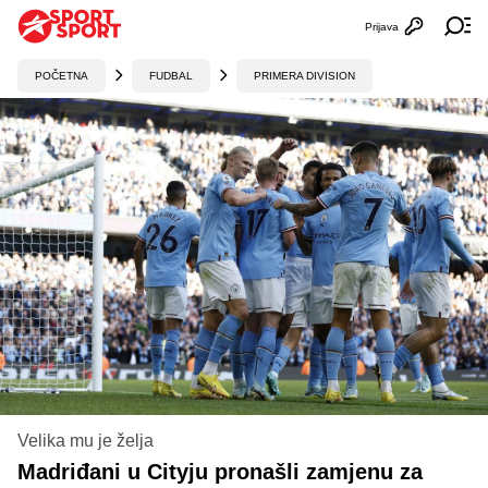
Prijava
Otvori profi
Ot
POČETNA
FUDBAL
PRIMERA DIVISION
Velika mu je želja
Madriđani u Cityju pronašli zamjenu za