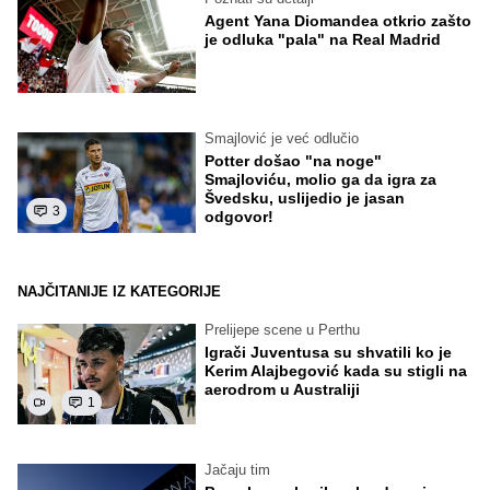
Agent Yana Diomandea otkrio zašto
je odluka "pala" na Real Madrid
Smajlović je već odlučio
Potter došao "na noge"
Smajloviću, molio ga da igra za
Švedsku, uslijedio je jasan
3
odgovor!
NAJČITANIJE IZ KATEGORIJE
Prelijepe scene u Perthu
Igrači Juventusa su shvatili ko je
Kerim Alajbegović kada su stigli na
aerodrom u Australiji
1
Jačaju tim