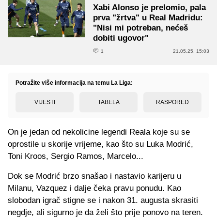
Xabi Alonso je prelomio, pala
prva "žrtva" u Real Madridu:
"Nisi mi potreban, nećeš
dobiti ugovor"
1
21.05.25. 15:03
Potražite više informacija na temu La Liga:
VIJESTI
TABELA
RASPORED
On je jedan od nekolicine legendi Reala koje su se
oprostile u skorije vrijeme, kao što su Luka Modrić,
Toni Kroos, Sergio Ramos, Marcelo...
Dok se Modrić brzo snašao i nastavio karijeru u
Milanu, Vazquez i dalje čeka pravu ponudu. Kao
slobodan igrač stigne se i nakon 31. augusta skrasiti
negdje, ali sigurno je da želi što prije ponovo na teren.