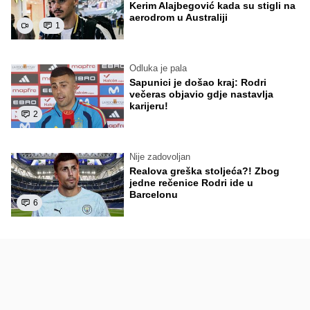
Kerim Alajbegović kada su stigli na
aerodrom u Australiji
1
Odluka je pala
Sapunici je došao kraj: Rodri
večeras objavio gdje nastavlja
karijeru!
2
Nije zadovoljan
Realova greška stoljeća?! Zbog
jedne rečenice Rodri ide u
Barcelonu
6