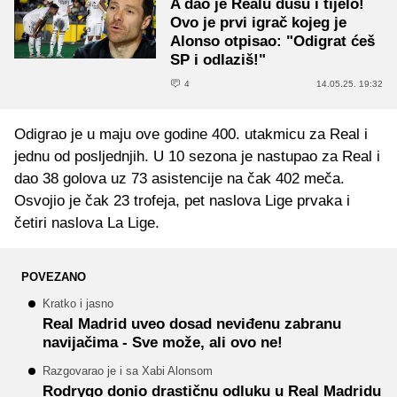
A dao je Realu dušu i tijelo!
Ovo je prvi igrač kojeg je
Alonso otpisao: "Odigrat ćeš
SP i odlaziš!"
4
14.05.25. 19:32
Odigrao je u maju ove godine 400. utakmicu za Real i
jednu od posljednjih. U 10 sezona je nastupao za Real i
dao 38 golova uz 73 asistencije na čak 402 meča.
Osvojio je čak 23 trofeja, pet naslova Lige prvaka i
četiri naslova La Lige.
POVEZANO
Kratko i jasno
Real Madrid uveo dosad neviđenu zabranu
navijačima - Sve može, ali ovo ne!
Razgovarao je i sa Xabi Alonsom
Rodrygo donio drastičnu odluku u Real Madridu