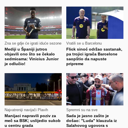
Zna se gdje će igrati iduće sezone
Vratili se u Barcelonu
Mediji u Španiji jutros
Flick sinoć održao sastanak,
objavili ono što se čekalo
pa trojici igrača Barcelone
sedmicama: Vinicius Junior
saopštio da napuste
je odlučio!
pripreme
Najvatreniji navijači Plavih
Spremni su na sve
Manijaci napravili poziv za
Sada je jasno zašto je
meč sa BSK; uslijedio sukob
došao: "Luda" klauzula iz
u centru grada
Salahovog ugovora s