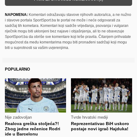
NAPOMENA:
Komentari odražavaju stavove njihovih autora/ica, a ne nužno
i stavove portala SportSport.ba te portal ne može i neće odgovarati za
sadržaj tih kometara. Komentari koji sadrže vrijeđanja, psovanja i vulgaran
riječnik mogu biti uklonjeni bez najave i objašnjenja, ali to ne obavezuje
SportSport.ba da obriše sve komentare koji krše pravila. Čitanjem prihvatate
mogućnost da među komentarima mogu biti pronađeni sadržaji koji mogu
biti u suprotnosti sa vašim uvjerenjima.
POPULARNO
Nije zadovoljan
Tvrde hrvatski mediji
Realova greška stoljeća?!
Reprezentativac BiH uskoro
Zbog jedne rečenice Rodri
postaje novi igrač Hajduka!
ide u Barcelonu