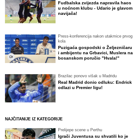
Fudbalska zvijezda napravila haos
u noćnom klubu - Udario je glavom
navijača!
Press-konferencija nakon utakmice prvog
kola
Puzigaća gospodski o Željezničaru
i ambijentu na Grbavici, Muslera na
bosanskom poručio "Hvala!"
Brazilac ponovo višak u Madridu
Real Madrid donio odluku: Endrick
odlazi u Premier ligu!
NAJČITANIJE IZ KATEGORIJE
Prelijepe scene u Perthu
Igrači Juventusa su shvatili ko je