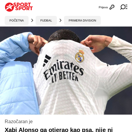
Prijava
Otvori profi
Ot
POČETNA
FUDBAL
PRIMERA DIVISION
Razočaran je
Xabi Alonso ga otjerao kao psa, nije ni