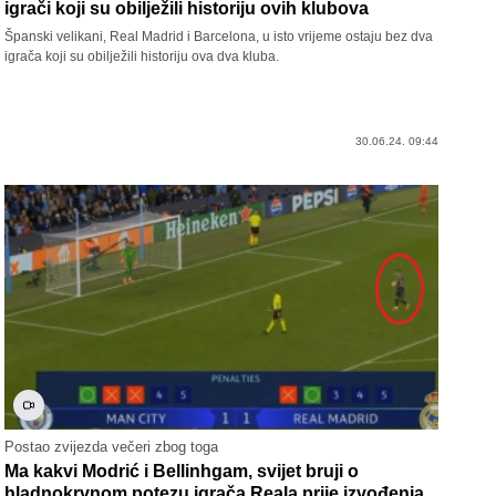
igrači koji su obilježili historiju ovih klubova
Španski velikani, Real Madrid i Barcelona, u isto vrijeme ostaju bez dva
igrača koji su obilježili historiju ova dva kluba.
30.06.24. 09:44
Postao zvijezda večeri zbog toga
Ma kakvi Modrić i Bellinhgam, svijet bruji o
hladnokrvnom potezu igrača Reala prije izvođenja