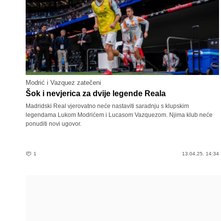
Modrić i Vazquez zatečeni
Šok i nevjerica za dvije legende Reala
Madridski Real vjerovatno neće nastaviti saradnju s klupskim
legendama Lukom Modrićem i Lucasom Vazquezom. Njima klub neće
ponuditi novi ugovor.
1
13.04.25. 14:34