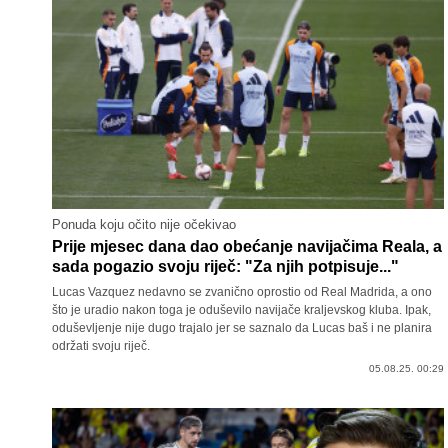
Ponuda koju očito nije očekivao
Prije mjesec dana dao obećanje navijačima Reala, a
sada pogazio svoju riječ: "Za njih potpisuje..."
Lucas Vazquez nedavno se zvanično oprostio od Real Madrida, a ono
što je uradio nakon toga je oduševilo navijače kraljevskog kluba. Ipak,
oduševljenje nije dugo trajalo jer se saznalo da Lucas baš i ne planira
održati svoju riječ.
05.08.25. 00:29