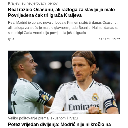
Kraljevi su nevjerovatni pehovi
Real razbio Osasunu, ali razloga za slavlje je malo -
Povrijeđena čak tri igrača Kraljeva
Real Madrid je upisao nova tri boda u Primeri razbivši danas Osasunu,
ali razloga za sreću je malo u glavnom gradu Španije. Naime, danas su
se u ekipi Carla Ancelottija povrijedila još tri igrača.
4
09.11.24. 15:57
Veliko poštovanje prema iskusnom Hrvatu
Potez vrijedan divljenja: Modrić nije ni kročio na