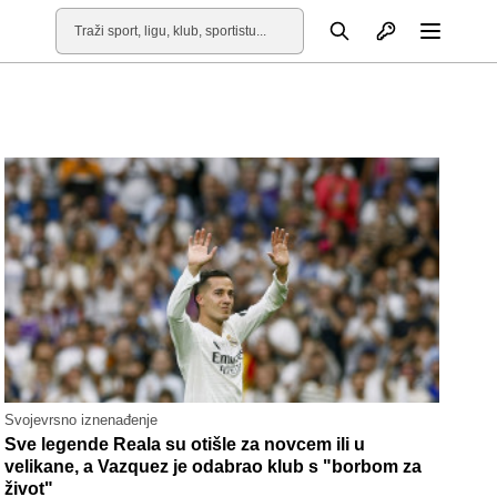
Otvori profil
Pretraga
Otvori
Svojevrsno iznenađenje
Sve legende Reala su otišle za novcem ili u
velikane, a Vazquez je odabrao klub s "borbom za
život"