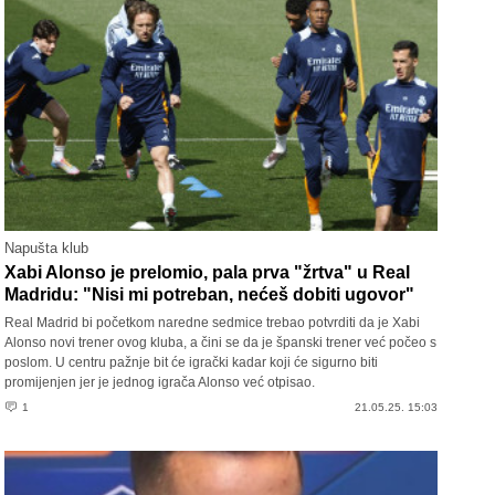
Napušta klub
Xabi Alonso je prelomio, pala prva "žrtva" u Real
Madridu: "Nisi mi potreban, nećeš dobiti ugovor"
Real Madrid bi početkom naredne sedmice trebao potvrditi da je Xabi
Alonso novi trener ovog kluba, a čini se da je španski trener već počeo s
poslom. U centru pažnje bit će igrački kadar koji će sigurno biti
promijenjen jer je jednog igrača Alonso već otpisao.
1
21.05.25. 15:03