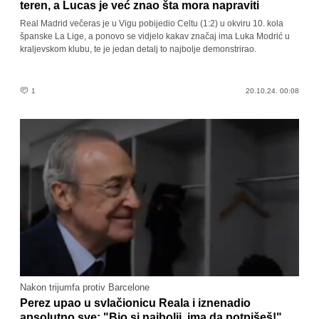
teren, a Lucas je već znao šta mora napraviti
Real Madrid večeras je u Vigu pobijedio Celtu (1:2) u okviru 10. kola
španske La Lige, a ponovo se vidjelo kakav značaj ima Luka Modrić u
kraljevskom klubu, te je jedan detalj to najbolje demonstrirao.
1
20.10.24. 00:08
Nakon trijumfa protiv Barcelone
Perez upao u svlačionicu Reala i iznenadio
apsolutno sve: "Bio si najbolji, ima da potpišeš!"