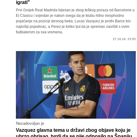
igrati"
Prvi čovjek Real Madrida bijesan je zbog teškog poraza od Barcelone u
El Clasicu i svjestan je nakon svega da je klubu hitno neophodno
pojačanje na poziciji desnog beka. Lucas Vazquez je protiv Barce bio
najlošiji pojedinac, a Perez je toliko ljut da je spreman završiti s ovim
fudbalerom za sva vremena.
27.10.24. 23:55
Nezadovoljan je
Vazquez glavna tema u državi zbog objave koju je
ubrzo obrisao, tvrdi da se nije odnosilo na Španiju