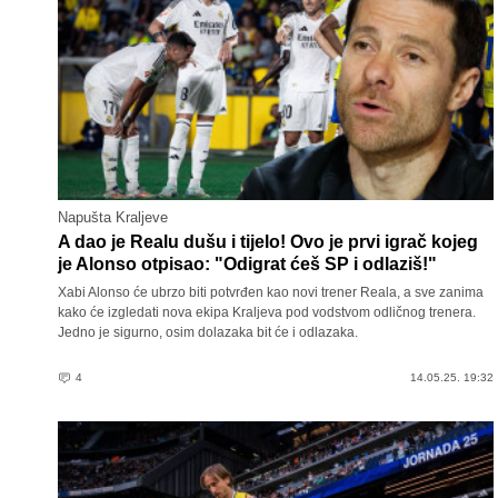
Napušta Kraljeve
A dao je Realu dušu i tijelo! Ovo je prvi igrač kojeg
je Alonso otpisao: "Odigrat ćeš SP i odlaziš!"
Xabi Alonso će ubrzo biti potvrđen kao novi trener Reala, a sve zanima
kako će izgledati nova ekipa Kraljeva pod vodstvom odličnog trenera.
Jedno je sigurno, osim dolazaka bit će i odlazaka.
4
14.05.25. 19:32