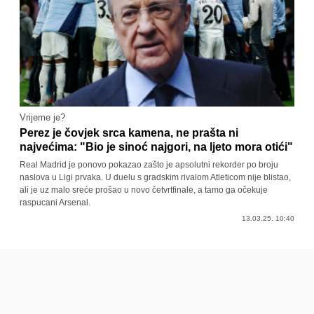
Vrijeme je?
Perez je čovjek srca kamena, ne prašta ni
najvećima: "Bio je sinoć najgori, na ljeto mora otići"
Real Madrid je ponovo pokazao zašto je apsolutni rekorder po broju
naslova u Ligi prvaka. U duelu s gradskim rivalom Atleticom nije blistao,
ali je uz malo sreće prošao u novo četvrtfinale, a tamo ga očekuje
raspucani Arsenal.
13.03.25. 10:40