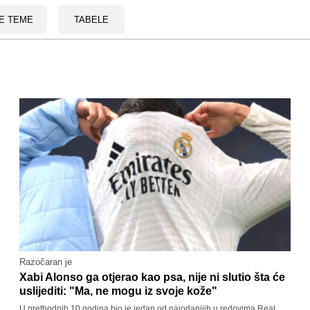
E TEME
TABELE
Razočaran je
Xabi Alonso ga otjerao kao psa, nije ni slutio šta će
uslijediti: "Ma, ne mogu iz svoje kože"
U prethodnih 10 godina bio je jedan od najodanijih u redovima Real