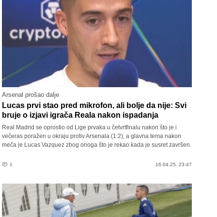
Arsenal prošao dalje
Lucas prvi stao pred mikrofon, ali bolje da nije: Svi
bruje o izjavi igrača Reala nakon ispadanja
Real Madrid se oprostio od Lige prvaka u četvrtfinalu nakon što je i
večeras poražen u okraju protiv Arsenala (1:2), a glavna tema nakon
meča je Lucas Vazquez zbog onoga što je rekao kada je susret završen.
1
16.04.25. 23:47