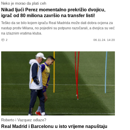
Neko je morao da plati ceh
Nikad ljući Perez momentalno prekrižio dvojicu,
igrač od 80 miliona završio na transfer listi!
Teško da se bilo kojem igraču Real Madrida može dati dobra ocjena za
nastup protiv Milana, no pojedini su potpuno razočarali, a dvojica su već
na izlaznim vratima kluba.
2
06.11.24. 14:20
Roberto i Vazquez odlaze?
Real Madrid i Barcelonu u isto vrijeme napuštaju