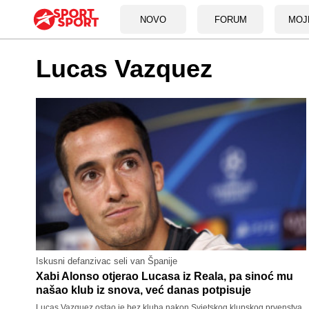
NOVO
FORUM
MOJ
Lucas Vazquez
Iskusni defanzivac seli van Španije
Xabi Alonso otjerao Lucasa iz Reala, pa sinoć mu
našao klub iz snova, već danas potpisuje
Lucas Vazquez ostao je bez kluba nakon Svjetskog klupskog prvenstva