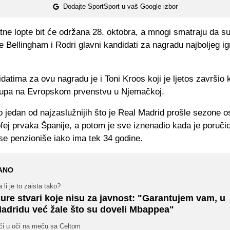
Dodajte SportSport u vaš Google izbor
tne lopte bit će održana 28. oktobra, a mnogi smatraju da su
e Bellingham i Rodri glavni kandidati za nagradu najboljeg i
atima za ovu nagradu je i Toni Kroos koji je ljetos završio k
upa na Evropskom prvenstvu u Njemačkoj.
o jedan od najzaslužnijih što je Real Madrid prošle sezone o
ofej prvaka Španije, a potom je sve iznenadio kada je poručio
se penzioniše iako ima tek 34 godine.
ANO
 li je to zaista tako?
ure stvari koje nisu za javnost: "Garantujem vam, u
adridu već žale što su doveli Mbappea"
či u oči na meču sa Celtom