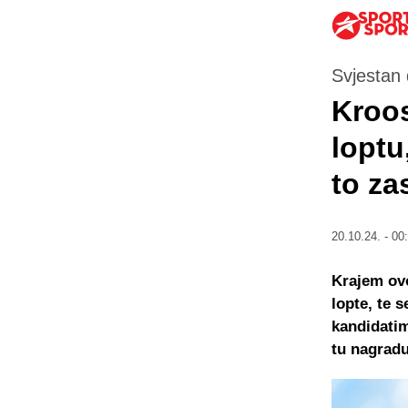
Svjestan 
Kroos
loptu
to za
20.10.24. - 00
Krajem ovo
lopte, te 
kandidatim
tu nagradu