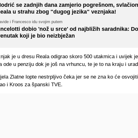
odrić se zadnjih dana zamjerio pogrešnom, svlačion
eala u strahu zbog "dugog jezika" veznjaka!
avide i Francesco idu svojim putem
ncelotti dobio 'nož u srce' od najbližih saradnika: D
renutak koji je bio neizbježan
njak je u dresu Reala odigrao skoro 500 utakmica i uvijek j
da ode u penziju dok je još na vrhuncu, te je to na kraju i urad
ela Zlatne lopte nestrpljivo čeka jer se ne zna ko će osvojit
čao i Kroos za španski TVE.