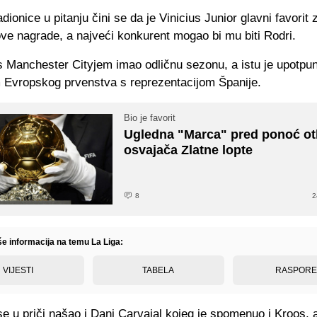
dionice u pitanju čini se da je Vinicius Junior glavni favorit 
ve nagrade, a najveći konkurent mogao bi mu biti Rodri.
 Manchester Cityjem imao odličnu sezonu, a istu je upotpun
 Evropskog prvenstva s reprezentacijom Španije.
Bio je favorit
Ugledna "Marca" pred ponoć otk
osvajača Zlatne lopte
8
2
še informacija na temu La Liga:
VIJESTI
TABELA
RASPOR
e u priči našao i Dani Carvajal kojeg je spomenuo i Kroos, al