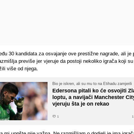
đu 30 kandidata za osvajanje ove prestižne nagrade, ali je 
razmišlja previše jer vjeruje da postoji nekoliko igrača koji su
žili više od njega.
Bio je iskren, ali su mu to na Etihadu zamjerili
Edersona pitali ko će osvojiti Z
loptu, a navijači Manchester Cit
vjeruju šta je on rekao
1
1
ta mi uopšte nije važna. Ne razmišljam o dodjeli je ima igrača