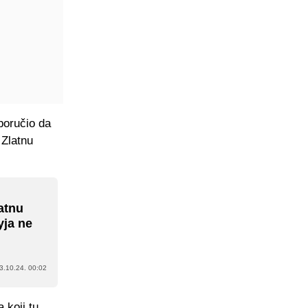
poručio da
 Zlatnu
latnu
yja ne
3.10.24. 00:02
 koji tu