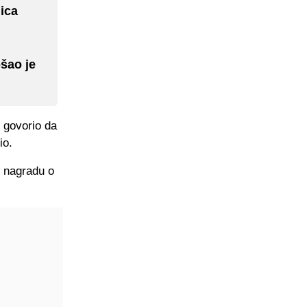
ica
ošao je
e govorio da
io.
i nagradu o