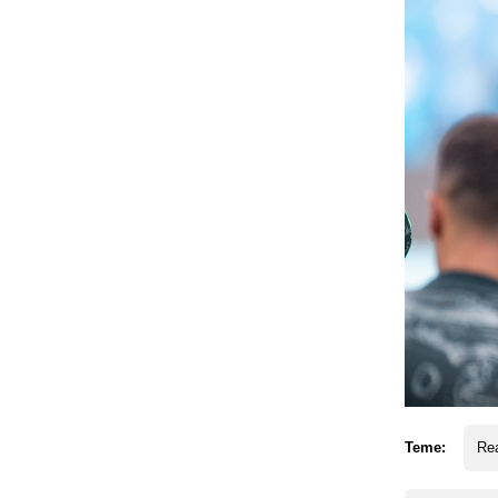
Teme:
Rea