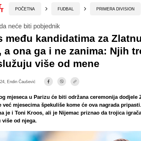
POČETNA
FUDBAL
PRIMERA DIVISION
da neće biti pobjednik
 među kandidatima za Zlatn
, a ona ga i ne zanima: Njih tr
služuju više od mene
:24,
Endin Čaušević
g mjeseca u Parizu će biti održana ceremonija dodjele 
se već mjesecima špekuliše kome će ova nagrada pripast
a je i Toni Kroos, ali je Nijemac priznao da trojica igrač
 više od njega.