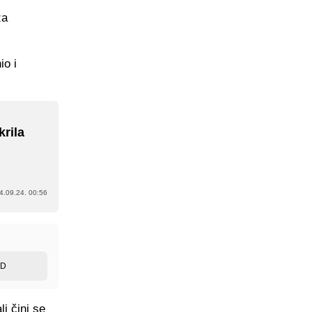
za
io i
rila
4.09.24. 00:56
ED
i čini se