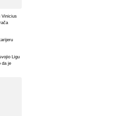
 Vinicius
grača
arijeru
svojio Ligu
 da je