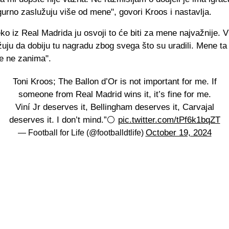
urno zaslužuju više od mene", govori Kroos i nastavlja.
ko iz Real Madrida ju osvoji to će biti za mene najvažnije. Vi
uju da dobiju tu nagradu zbog svega što su uradili. Mene ta
te ne zanima".
Toni Kroos; The Ballon d’Or is not important for me. If
someone from Real Madrid wins it, it’s fine for me.
Viní Jr deserves it, Bellingham deserves it, Carvajal
deserves it. I don’t mind.”⚪
pic.twitter.com/tPf6k1bqZT
October 19, 2024
— Football for Life (@footballdtlife)