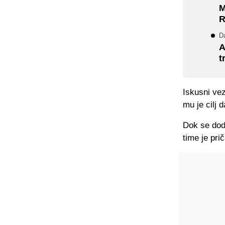
M
R
D
A
t
Iskusni vez
mu je cilj 
Dok se dodj
time je pri