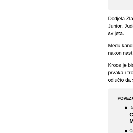
Dodjela Zla
Junior, Jud
svijeta.
Među kandid
nakon nast
Kroos je bi
prvaka i tr
odlučio da 
POVEZ
Da
C
M
O