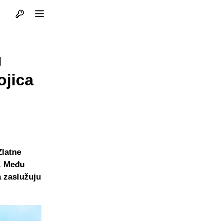
Otvori profil
Otvori meni
u
ojica
Zlatne
i. Među
a zaslužuju