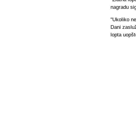
nagradu sig
"Ukoliko ne
Dani zasluž
lopta uopš