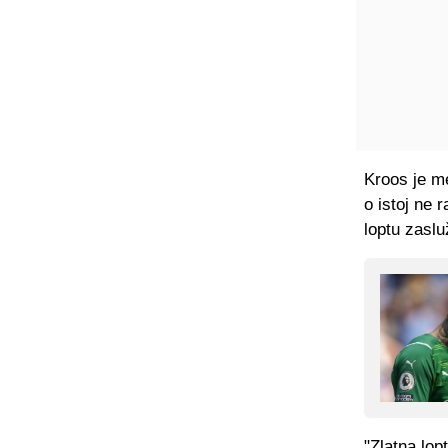
Kroos je me
o istoj ne 
loptu zaslu
"Zlatna lop