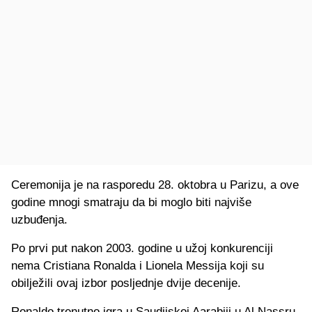
Ceremonija je na rasporedu 28. oktobra u Parizu, a ove
godine mnogi smatraju da bi moglo biti najviše
uzbuđenja.
Po prvi put nakon 2003. godine u užoj konkurenciji
nema Cristiana Ronalda i Lionela Messija koji su
obilježili ovaj izbor posljednje dvije decenije.
Ronaldo trenutno igra u Saudijskoj Aarabiji u Al Nassru,