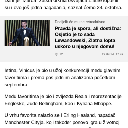
Da li je "Marca" zaista otkrila osvajača Zlatne lopte ili
su i ovo još jedna nagađanja, saznat ćemo 28. oktobra.
Dodijelit će mu se retroaktivno
Pravda je spora, ali dostižna:
Osjetio je to sada
Lewandowski, Zlatna lopta
uskoro u njegovom domu!
12
29.04.24. 17:47
Istina, Vinicus je bio u užoj konkurenciji među glavnim
favoritiima i prema posljednjim analizama početkom
septembra.
Među favoritima je bio i zvijezda Reala i reprezentacije
Engleske, Jude Bellingham, kao i Kyliana Mbappe.
U vrhu favorita nalazio se i Erling Haaland, napadač
Manchester Cityja, koji također ponovo igra u životnoj