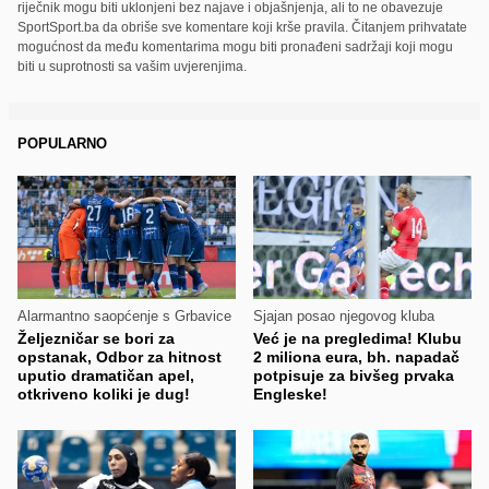
riječnik mogu biti uklonjeni bez najave i objašnjenja, ali to ne obavezuje
SportSport.ba da obriše sve komentare koji krše pravila. Čitanjem prihvatate
mogućnost da među komentarima mogu biti pronađeni sadržaji koji mogu
biti u suprotnosti sa vašim uvjerenjima.
POPULARNO
Alarmantno saopćenje s Grbavice
Sjajan posao njegovog kluba
Željezničar se bori za
Već je na pregledima! Klubu
opstanak, Odbor za hitnost
2 miliona eura, bh. napadač
uputio dramatičan apel,
potpisuje za bivšeg prvaka
otkriveno koliki je dug!
Engleske!