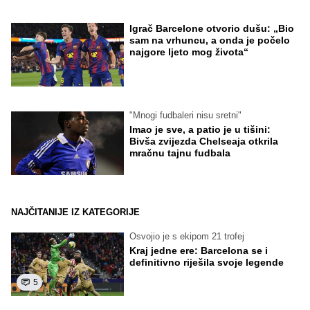
Igrač Barcelone otvorio dušu: „Bio
sam na vrhuncu, a onda je počelo
najgore ljeto mog života“
"Mnogi fudbaleri nisu sretni"
Imao je sve, a patio je u tišini:
Bivša zvijezda Chelseaja otkrila
mračnu tajnu fudbala
NAJČITANIJE IZ KATEGORIJE
Osvojio je s ekipom 21 trofej
Kraj jedne ere: Barcelona se i
definitivno riješila svoje legende
5