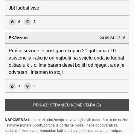
Jbt fudbal vise
0
2
FKJezero
24.09.24. 12:16
Prošle sezone je postigao ukupno 21 gol i imao 10
asistencija i ako je on najbolji na svijetu onda je fudbal
otišao u k…c. Ima barem deset boljih od njega , a da je
odvratan i iritantan to stoji
1
0
PRIKAŽI STRANICU KOMENTARA (8)
NAPOMENA:
Komentari odražavaju stavove njihovih autora/ica, a ne nužno
i stavove portala SportSport.ba te portal ne može i neće odgovarati za
sadržaj tih kometara. Komentari koji sadrže vrijeđanja, psovanja i vulgaran