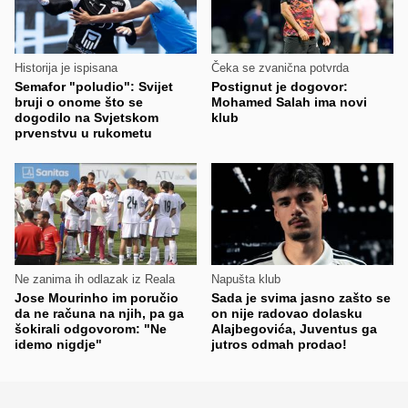
Historija je ispisana
Čeka se zvanična potvrda
Semafor "poludio": Svijet
Postignut je dogovor:
bruji o onome što se
Mohamed Salah ima novi
dogodilo na Svjetskom
klub
prvenstvu u rukometu
Ne zanima ih odlazak iz Reala
Napušta klub
Jose Mourinho im poručio
Sada je svima jasno zašto se
da ne računa na njih, pa ga
on nije radovao dolasku
šokirali odgovorom: "Ne
Alajbegovića, Juventus ga
idemo nigdje"
jutros odmah prodao!