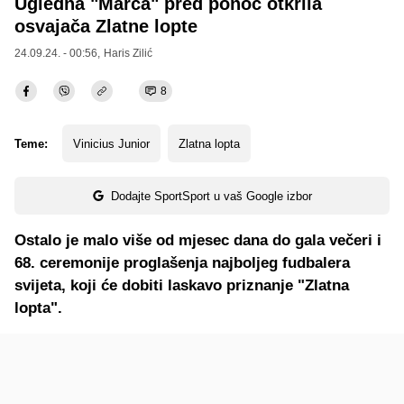
Ugledna "Marca" pred ponoć otkrila
osvajača Zlatne lopte
24.09.24. - 00:56,
Haris Zilić
8
Teme:
Vinicius Junior
Zlatna lopta
Dodajte SportSport u vaš Google izbor
Ostalo je malo više od mjesec dana do gala večeri i
68. ceremonije proglašenja najboljeg fudbalera
svijeta, koji će dobiti laskavo priznanje "Zlatna
lopta".