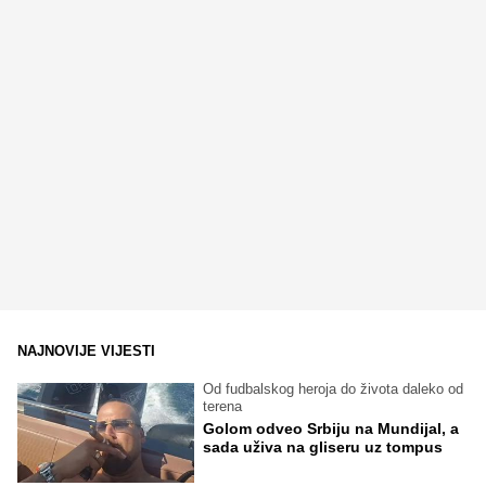
NAJNOVIJE VIJESTI
Od fudbalskog heroja do života daleko od
terena
Golom odveo Srbiju na Mundijal, a
sada uživa na gliseru uz tompus