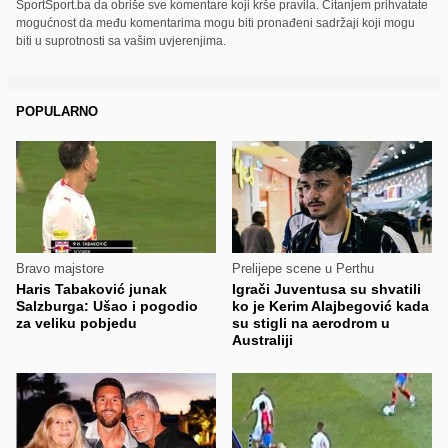
SportSport.ba da obriše sve komentare koji krše pravila. Čitanjem prihvatate
mogućnost da među komentarima mogu biti pronađeni sadržaji koji mogu
biti u suprotnosti sa vašim uvjerenjima.
POPULARNO
Bravo majstore
Prelijepe scene u Perthu
Haris Tabaković junak
Igrači Juventusa su shvatili
Salzburga: Ušao i pogodio
ko je Kerim Alajbegović kada
za veliku pobjedu
su stigli na aerodrom u
Australiji