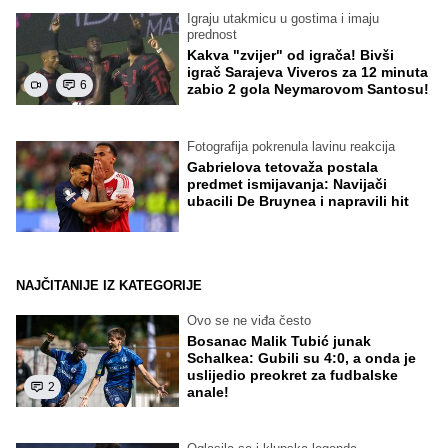
Igraju utakmicu u gostima i imaju
prednost
Kakva "zvijer" od igrača! Bivši
igrač Sarajeva Viveros za 12 minuta
6
zabio 2 gola Neymarovom Santosu!
Fotografija pokrenula lavinu reakcija
Gabrielova tetovaža postala
predmet ismijavanja: Navijači
ubacili De Bruynea i napravili hit
NAJČITANIJE IZ KATEGORIJE
Ovo se ne viđa često
Bosanac Malik Tubić junak
Schalkea: Gubili su 4:0, a onda je
uslijedio preokret za fudbalske
2
anale!