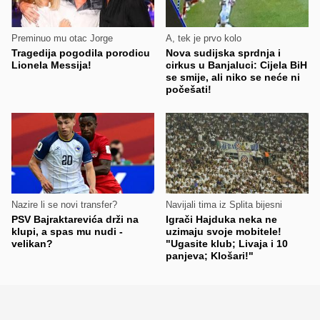
Preminuo mu otac Jorge
A, tek je prvo kolo
Tragedija pogodila porodicu
Nova sudijska sprdnja i
Lionela Messija!
cirkus u Banjaluci: Cijela BiH
se smije, ali niko se neće ni
počešati!
Nazire li se novi transfer?
Navijali tima iz Splita bijesni
PSV Bajraktarevića drži na
Igrači Hajduka neka ne
klupi, a spas mu nudi -
uzimaju svoje mobitele!
velikan?
"Ugasite klub; Livaja i 10
panjeva; Klošari!"