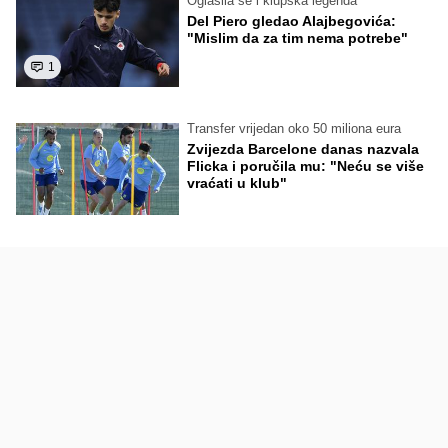
Oglasila se i klupska legenda
Del Piero gledao Alajbegovića:
"Mislim da za tim nema potrebe"
1
Transfer vrijedan oko 50 miliona eura
Zvijezda Barcelone danas nazvala
Flicka i poručila mu: "Neću se više
vraćati u klub"